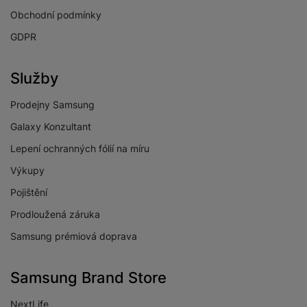
Ulice výrobce
V Parku 2323/14
Obchodní podmínky
GDPR
Název výrobce
Samsung
Městská oblast
Praha
Služby
výrobce
Země výrobce
Česká Republika
Prodejny Samsung
Galaxy Konzultant
PSČ výrobce
14800
Lepení ochranných fólií na míru
Název dovozce
Samsung
Výkupy
Ulice dovozce
V Parku 2323/14
Pojištění
Městská oblast
Praha
Prodloužená záruka
výrobce
Samsung prémiová doprava
Město dovozce
Praha
PSČ dovozce
14800
Samsung Brand Store
Město výrobce
Praha
NextLife