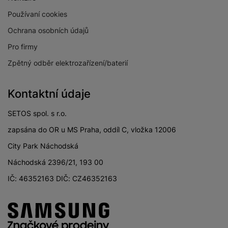
Číslo popisné
Používaní cookies
2323/14
dovozce
Ochrana osobních údajů
Číslo popisné
2323/14
Pro firmy
výrobce
Zpětný odběr elektrozařízení/baterií
Země dovozce
Česká Republika
Email dovozce
info@samsung.com
Kontaktní údaje
SETOS spol. s r.o.
zapsána do OR u MS Praha, oddíl C, vložka 12006
City Park Náchodská
Náchodská 2396/21, 193 00
IČ: 46352163 DIČ: CZ46352163