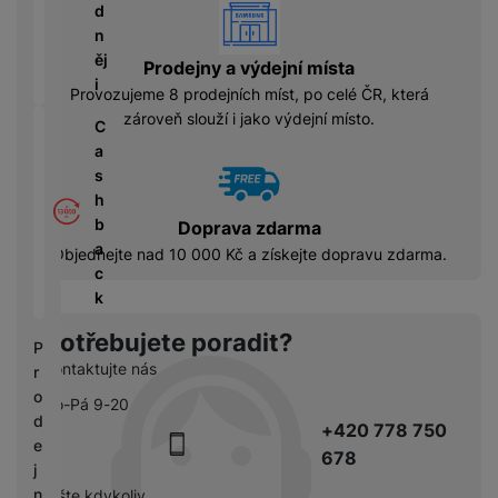
á
P
vyhody
y
d
cí
ří
a
n
B
s
s
S
ěj
e
Prodejny a výdejní místa
p
l
S
i
z
Provozujeme 8 prodejních míst, po celé ČR, která
o
u
D
d
zároveň slouží i jako výdejní místo.
tř
š
C
d
r
e
e
a
i
á
bi
n
s
s
t
č
s
h
k
o
e
t
b
y
Doprava zdarma
v
v
a
Objednejte nad 10 000 Kč a získejte dopravu zdarma.
é
C
í
c
S
n
h
p
k
S
a
y
r
D
b
tr
Potřebujete poradit?
o
P
d
íj
é
l
Kontaktujte nás
r
is
e
h
e
o
k
Po-Pá 9-20
č
o
d
d
+420 778 750
k
d
n
e
y
678
i
i
j
n
c
n
pište kdykoliv