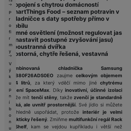
propojení s chytrou domácností
SmartThings Food – seznam potravin v
P
chladničce s daty spotřeby přímo v
r
mobilu
o
fi
Jemné osvětlení (možnost regulovat jas
r
či nastavit postupné zvyšování jasu)
m
Oboustranná dvířka
y
Prostorná, chytře řešená, vestavná
V
Kombinovaná chladnička Samsung
ý
BRB80F26ADS0EO
zaujme
celkovým objemem
k
264 litrů
, za který vděčí mimo jiné
chytrému
u
p
řešení SpaceMax
. Díky
inovativní, účinné izolaci
n
může mít
tenčí stěny
, takže
zvenčí je standardně
í
velká, ale uvnitř prostornější
. Své jídlo si můžete
b
přehledně uspořádat, protože
interiér je velmi
o
prakticky řešený
. Zmiňme
multifunkční regál Rack
n
& Shelf
, kam se vejdou kupříkladu i větší než
u