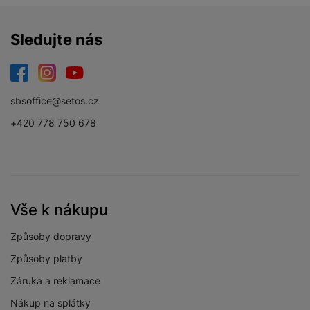
Wi-fi
Ano
Bluetooth
Ano
Sledujte nás
Facebook
Instagram
YouTube
sbsoffice@setos.cz
BALENÍ
+420 778 750 678
Hmotnost balení
68 kg
Délka balení
186 CM
Šířka balení
58 CM
Vše k nákupu
Výška balení
62,9 CM
Způsoby dopravy
Způsoby platby
Záruka a reklamace
LEGISLATIVNÍ POŽADAVKY
Nákup na splátky