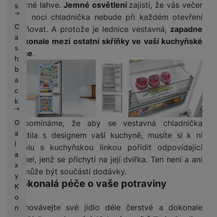
běžné lahve.
Jemné osvětlení
zajistí, že vás večer
s
a v noci chladnička nebude při každém otevření
C
oslňovat. A protože je lednice vestavná,
zapadne
a
dokonale mezi ostatní skříňky ve vaší kuchyňské
s
lince
.
h
b
a
c
k
G
Připomínáme, že aby se vestavná chladnička
a
sladila s designem vaší kuchyně, musíte si k ní
l
spolu s kuchyňskou linkou pořídit odpovídající
a
panel, jenž se přichytí na její dvířka. Ten není a ani
x
nemůže být součástí dodávky.
y
Dokonalá péče o vaše potraviny
K
o
Uchovávejte své jídlo déle čerstvé a dokonale
n