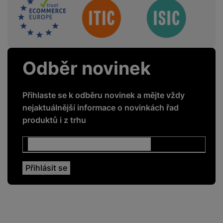
Sdružení
Twin cooling plus
Ano
Total no frost
Ano
Odběr novinek
ENERGETICKÉ HODNOTY
Přihlaste se k odběru novinek a mějte vždy
Energetická třída
D
nejaktuálnější informace o novinkách řad
produktů i z trhu
Roční spotřeba
185
energie
Klimatická třída
N-ST
KONEKTIVITA