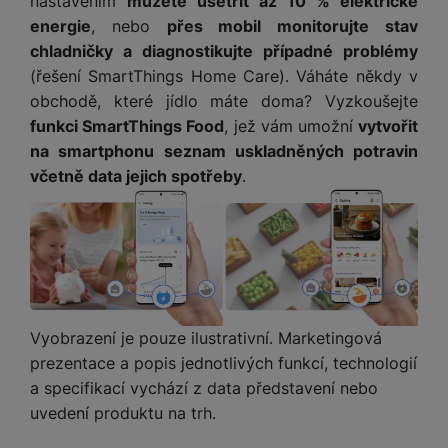
nastavením
můžete ušetřit až 10 % elektrické
Povoleno
získaná pomocí těchto cookies zpracováváme souhrnně a
energie
, nebo
přes mobil monitorujte stav
anonymně, takže nejsme schopni identifikovat konkrétní
chladničky a diagnostikujte případné problémy
uživatele našeho webu.
(řešení SmartThings Home Care). Váháte někdy v
Marketingové cookies používáme my nebo naši partneři,
abychom vám mohli zobrazit vhodné obsahy nebo reklamy jak
obchodě, které jídlo máte doma? Vyzkoušejte
na našich stránkách, tak na stránkách třetích stran.
funkci SmartThings Food
, jež vám umožní
vytvořit
na smartphonu seznam uskladněných potravin
včetně data jejich spotřeby
.
Vyobrazení je pouze ilustrativní. Marketingová
prezentace a popis jednotlivých funkcí, technologií
a specifikací vychází z data představení nebo
uvedení produktu na trh.