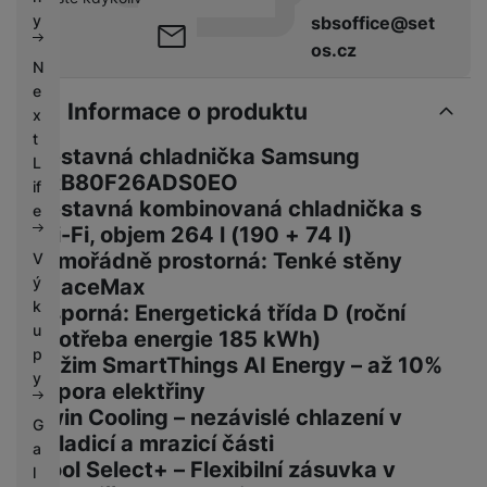
k
e
y
sbsoffice@set
y
os.cz
N
e
Informace o produktu
x
t
Vestavná chladnička Samsung
L
BRB80F26ADS0EO
if
Vestavná kombinovaná chladnička s
e
Wi-Fi, objem 264 l (190 + 74 l)
Mimořádně prostorná: Tenké stěny
V
ý
SpaceMax
k
Úsporná: Energetická třída D (roční
u
spotřeba energie 185 kWh)
p
Režim SmartThings AI Energy – až 10%
y
úspora elektřiny
Twin Cooling – nezávislé chlazení v
G
chladicí a mrazicí části
a
Cool Select+ – Flexibilní zásuvka v
l