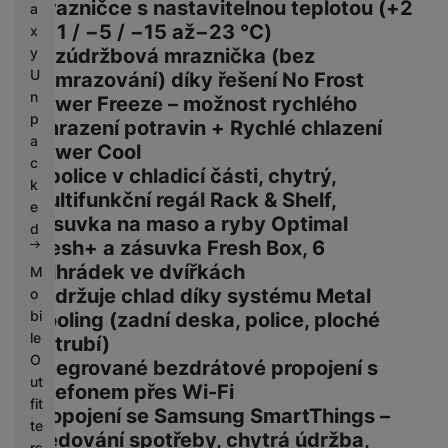
mrazničce s nastavitelnou teplotou (+2
a
/ −1 / −5 / −15 až−23 °C)
x
y
Bezúdržbová mraznička (bez
U
odmrazování) díky řešení No Frost
n
Power Freeze – možnost rychlého
p
zmrazení potravin + Rychlé chlazení
a
Power Cool
c
3 police v chladicí části, chytrý,
k
multifunkční regál Rack & Shelf,
e
zásuvka na maso a ryby Optimal
d
Fresh+ a zásuvka Fresh Box, 6
přihrádek ve dvířkách
M
Zadržuje chlad díky systému Metal
o
bi
Cooling (zadní deska, police, ploché
le
potrubí)
O
Integrované bezdrátové propojení s
ut
telefonem přes Wi-Fi
fit
Propojení se Samsung SmartThings –
te
sledování spotřeby, chytrá údržba,
rs