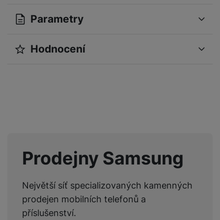
Parametry
Hodnocení
OBECNÉ
Pro vkládání recenzí je nutné se přihlásit.
Značka
Samsung
Umístění
Vestavná
Recenze
Typ
Kombinovaná
Nebyla přidána žádná recenze.
Prodejny Samsung
VLASTNOSTI
Největší síť specializovaných kamenných
Barva
Bílá
prodejen mobilních telefonů a
Délka produktu
55 CM
příslušenství.