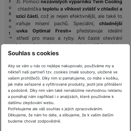
z
svěží. Pomocí
nezávislých výparníků Twin Cooling
u
řídí chladnička
teplotu a vlhkost zvlášť v chladicí a
lt
mrazicí části
, což je nejen efektivnější, ale také to
a
zabraňuje mísení pachů. Speciální,
chladnější
n
zásuvka Optimal Fresh+
představuje ideální
t
prostředí pro maso a ryby. Ani časté otevírání
dvířek není hrozbou pro stabilní vnitřní teplotu,
P
o
protože zadní stěna, police a
průduchy Metal
Souhlas s cookies
d
Cooling účinně zadržují chlad
. Mraznička
m
Aby se vám u nás co nejlépe nakupovalo, používáme my a
podporuje rychlé zmrazení (Power Freeze)
, což
ín
někteří naši partneři tzv. cookies (malé soubory, uložené ve
oceníte při uložení čerstvých potravin, zpevnění již
k
vašem prohlížeči). Díky nim si pamatujeme, co máte v košíku,
zmražených i výrobě ledu. Zároveň je díky
chytré
y
jak máte seřazené a vyfiltrované produkty, jestli jste přihlášeni
cirkulaci vzduchu
bezúdržbová a
nevyžaduje
s
a podobně. Díky nim vám také nenabízíme nevhodnou reklamu
odmrazování
(řešení No Frost). Praktickou
a pomáhají nám například i v analýzách, které používáme k
o
dalšímu zlepšování webu.
specialitou je
funkce Cool Select+
. Horní zásuvka
u
Potřebujeme ale váš souhlas s jejich zpracováváním.
t
v mrazáku umožňuje flexibilní nastavení teploty,
Děkujeme, že nám ho dáte, a slibujeme, že k vašim datům
ě
takže v ní můžete jídlo jak hluboce zamrazovat
budeme chovat zodpovědně.
ž
(−15 až−23 °C), tak jen chladit nebo zamrazovat
e