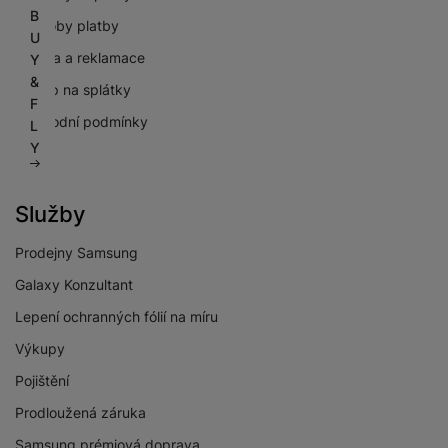
B
Způsoby platby
U
Záruka a reklamace
Y
&
Nákup na splátky
F
Obchodní podmínky
L
Y
GDPR
Služby
Prodejny Samsung
Galaxy Konzultant
Lepení ochranných fólií na míru
Výkupy
Pojištění
Prodloužená záruka
Samsung prémiová doprava