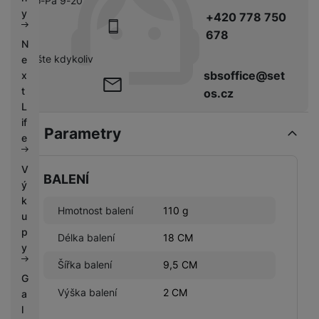
Po-Pá 9-20
k
e
y
+420 778 750
y
678
N
pište kdykoliv
e
sbsoffice@set
x
t
os.cz
L
if
Parametry
e
V
BALENÍ
ý
k
Hmotnost balení
110 g
u
p
Délka balení
18 CM
y
Šířka balení
9,5 CM
G
Výška balení
2 CM
a
l