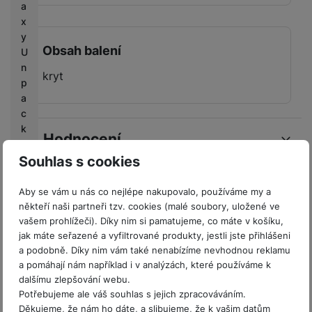
a
x
y
Obsah balení
U
n
kryt
p
a
c
k
Hodnocení
e
d
Souhlas s cookies
Pro vkládání recenzí je nutné se přihlásit.
M
Aby se vám u nás co nejlépe nakupovalo, používáme my a
o
někteří naši partneři tzv. cookies (malé soubory, uložené ve
Recenze
bi
vašem prohlížeči). Díky nim si pamatujeme, co máte v košíku,
le
jak máte seřazené a vyfiltrované produkty, jestli jste přihlášeni
O
a podobně. Díky nim vám také nenabízíme nevhodnou reklamu
Nebyla přidána žádná recenze.
a pomáhají nám například i v analýzách, které používáme k
ut
dalšímu zlepšování webu.
fit
Prodejny Samsung
Potřebujeme ale váš souhlas s jejich zpracováváním.
te
Děkujeme, že nám ho dáte, a slibujeme, že k vašim datům
rs