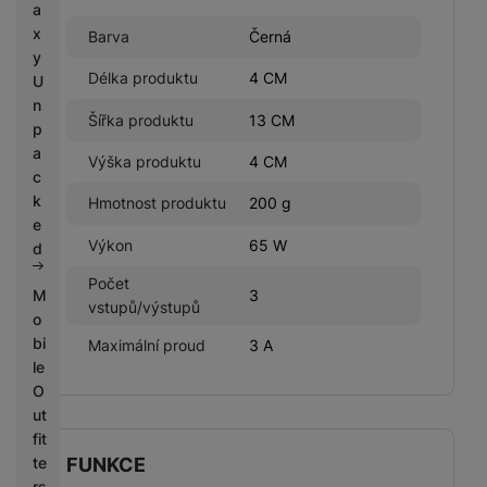
a
x
Barva
Černá
y
Délka produktu
4 CM
U
n
Šířka produktu
13 CM
p
a
Výška produktu
4 CM
c
k
Hmotnost produktu
200 g
e
Výkon
65 W
d
Počet
3
M
vstupů/výstupů
o
bi
Maximální proud
3 A
le
O
ut
fit
te
FUNKCE
rs