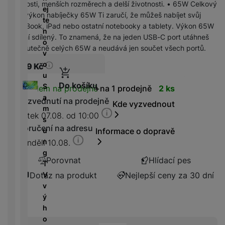
r
N
účinnosti, menších rozměrech a delší životnosti. • 65W Celkový
m
a
ej
P
í
v
y
a
R
výkon nabíječky 65W Ti zaručí, že můžeš nabíjet svůj
ín
r
te
o
n
bí
e
MacBook, iPad nebo ostatní notebooky a tablety. Výkon 65W
k
n
T
n
w
é
je
d
není sdílený. To znamená, že na jeden USB-C port utáhneš
y
é
e
o
e
l
č
u
skutečně celých 65W a neudává jen součet všech portů.
d
l
v
r
e
k
k
e
e
o
b
699
Kč
d
y
c
s
v
u
a
n
k
e
Do košíku
k
i
S
n
Dostupnost
Skladem na prodejně
na 1 prodejně
2 ks
i
c
y
z
a
k
K
c
Vyzvednutí na prodejně
h
Kde vyzvednout
e
m
y
a
e
y
Pátek 07.08. od 10:00
D
/
s
b
tr
i
F
Doručení na adresu
A
M
u
Informace o dopravě
e
ý
g
l
u
r
n
Pondělí 10.08.
l
m
e
a
d
a
g
y
h
s
Porovnat
Hlídací pes
s
i
z
T
o
t
h
o
ni
V
Dotaz na produkt
Nejlepší ceny za 30 dní
di
o
d
č
v
n
ř
D
i
k
ý
k
e
o
s
y
h
á
m
k
o
m