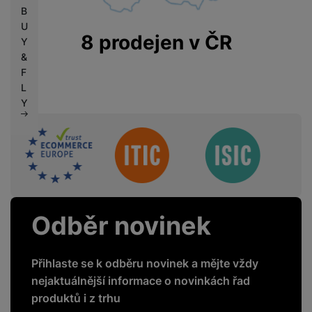
B
U
8 prodejen v ČR
Y
&
F
L
Y
Sdružení
Odběr novinek
Přihlaste se k odběru novinek a mějte vždy
nejaktuálnější informace o novinkách řad
produktů i z trhu