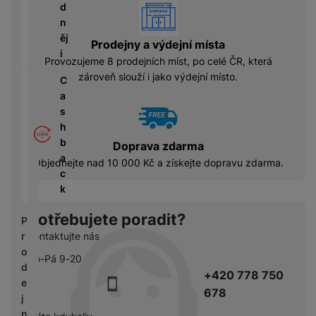
á
P
y
vyhody
d
cí
ří
a
n
B
s
s
S
ěj
e
Prodejny a výdejní místa
p
l
S
i
z
Provozujeme 8 prodejních míst, po celé ČR, která
o
u
D
d
zároveň slouží i jako výdejní místo.
tř
š
C
d
r
e
e
a
i
á
bi
n
s
s
t
č
s
h
k
o
e
t
b
y
Doprava zdarma
v
v
a
Objednejte nad 10 000 Kč a získejte dopravu zdarma.
é
C
í
c
S
n
h
p
k
S
a
y
r
D
b
tr
Potřebujete poradit?
o
P
d
íj
é
l
Kontaktujte nás
r
is
e
h
e
o
k
č
Po-Pá 9-20
o
d
d
k
+420 778 750
d
n
e
y
678
i
i
j
n
c
n