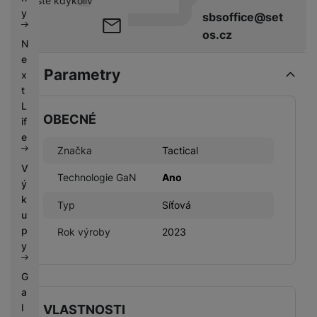
pište kdykoliv
k
e
y
sbsoffice@set
y
os.cz
N
e
Parametry
x
t
L
OBECNÉ
if
e
Značka
Tactical
V
Technologie GaN
Ano
ý
k
Typ
Síťová
u
p
Rok výroby
2023
y
G
a
l
VLASTNOSTI