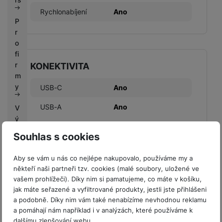
Rychlonabíjení
Ano
P
r
o
fi
r
KONEKTIVITA
m
y
USB-C
Ano
USB-A
Ano
V
ý
k
Souhlas s cookies
u
p
Aby se vám u nás co nejlépe nakupovalo, používáme my a
KONSTRUKCE
n
někteří naši partneři tzv. cookies (malé soubory, uložené ve
í
vašem prohlížeči). Díky nim si pamatujeme, co máte v košíku,
Materiál
Plast
b
jak máte seřazené a vyfiltrované produkty, jestli jste přihlášeni
o
a podobně. Díky nim vám také nenabízíme nevhodnou reklamu
n
a pomáhají nám například i v analýzách, které používáme k
u
dalšímu zlepšování webu.