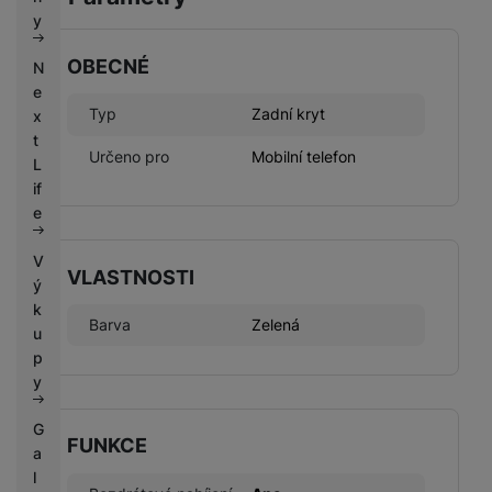
k
e
y
y
OBECNÉ
N
e
Typ
Zadní kryt
x
t
Určeno pro
Mobilní telefon
L
if
e
V
VLASTNOSTI
ý
k
Barva
Zelená
u
p
y
G
FUNKCE
a
l