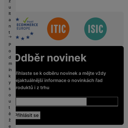
z
u
lt
a
Sdružení
n
t
P
o
Odběr novinek
d
m
ín
Přihlaste se k odběru novinek a mějte vždy
k
nejaktuálnější informace o novinkách řad
y
produktů i z trhu
s
o
u
t
ě
ž
e