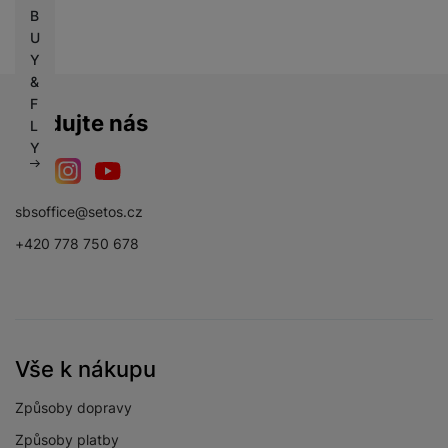
B
U
Y
&
F
Sledujte nás
L
Y
Facebook
Instagram
YouTube
sbsoffice@setos.cz
+420 778 750 678
Vše k nákupu
Způsoby dopravy
Způsoby platby