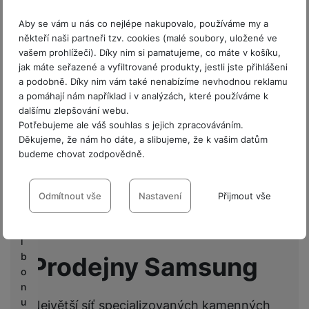
Šířka balení
9,1 CM
Aby se vám u nás co nejlépe nakupovalo, používáme my a
P
někteří naši partneři tzv. cookies (malé soubory, uložené ve
r
Výška balení
1,6 CM
vašem prohlížeči). Díky nim si pamatujeme, co máte v košíku,
o
jak máte seřazené a vyfiltrované produkty, jestli jste přihlášeni
fi
a podobně. Díky nim vám také nenabízíme nevhodnou reklamu
r
a pomáhají nám například i v analýzách, které používáme k
m
dalšímu zlepšování webu.
Hodnocení
y
Potřebujeme ale váš souhlas s jejich zpracováváním.
Děkujeme, že nám ho dáte, a slibujeme, že k vašim datům
Pro vkládání recenzí je nutné se přihlásit.
V
budeme chovat zodpovědně.
ý
Nastavení souhlasů s kategoriemi
k
Recenze
u
cookies
Odmítnout vše
Nastavení
Přijmout vše
p
Technické
Nebyla přidána žádná recenze.
Technické
-
bez těchto cookies náš web nebude fungovat
.
n
VŽDY AKTIVNÍ
í
b
Prodejny Samsung
o
Technické cookies umožňují váš průchod nákupním košíkem,
n
Preferenční a rozšířené funkce
Preferenční a rozšířené funkce
-
abyste nemuseli vše
porovnávání produktů a další nezbytné funkce.
u
nastavovat znovu a abyste se s námi mohli spojit např. pomocí
Největší síť specializovaných kamenných