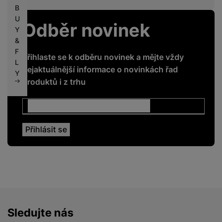
B
U
Odběr novinek
Y
&
F
Přihlaste se k odběru novinek a mějte vždy
L
nejaktuálnější informace o novinkách řad
Y
produktů i z trhu
Sledujte nás