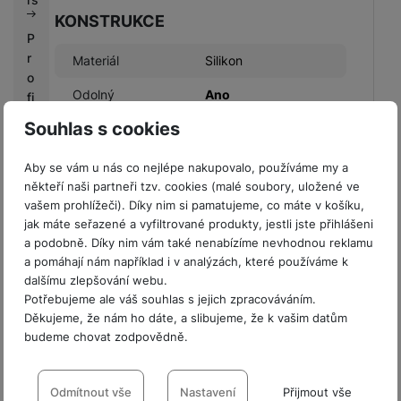
KONSTRUKCE
P
r
Materiál
Silikon
o
Odolný
Ano
fi
r
Souhlas s cookies
m
y
Aby se vám u nás co nejlépe nakupovalo, používáme my a
někteří naši partneři tzv. cookies (malé soubory, uložené ve
BALENÍ
V
vašem prohlížeči). Díky nim si pamatujeme, co máte v košíku,
ý
jak máte seřazené a vyfiltrované produkty, jestli jste přihlášeni
Hmotnost balení
200 g
k
a podobně. Díky nim vám také nenabízíme nevhodnou reklamu
u
a pomáhají nám například i v analýzách, které používáme k
Délka balení
20,6 CM
p
dalšímu zlepšování webu.
n
Potřebujeme ale váš souhlas s jejich zpracováváním.
Šířka balení
9,84 CM
í
Děkujeme, že nám ho dáte, a slibujeme, že k vašim datům
b
Výška balení
1,8 CM
budeme chovat zodpovědně.
o
Nastavení souhlasů s kategoriemi
n
u
cookies
Odmítnout vše
Nastavení
Přijmout vše