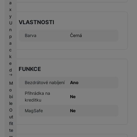
a
x
y
VLASTNOSTI
U
n
Barva
Černá
p
a
c
k
e
FUNKCE
d
Bezdrátové nabíjení
Ano
M
o
Přihrádka na
bi
Ne
kreditku
le
O
MagSafe
Ne
ut
fit
te
rs