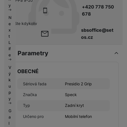
Po-Pá 9-20
k
e
y
+420 778 750
y
678
N
pište kdykoliv
e
sbsoffice@set
x
t
os.cz
L
if
Parametry
e
V
OBECNÉ
ý
k
Sériová řada
Presidio 2 Grip
u
p
Značka
Speck
y
Typ
Zadní kryt
G
Určeno pro
Mobilní telefon
a
l