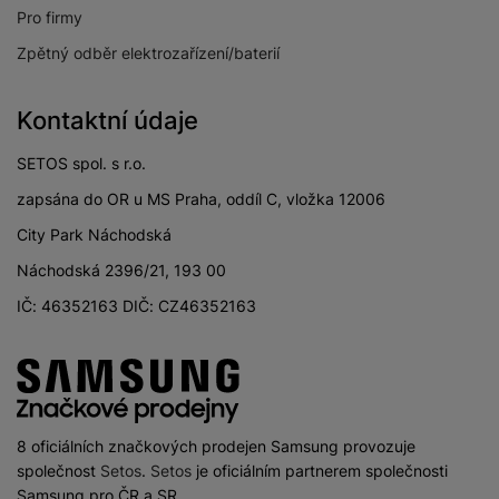
Pro firmy
Zpětný odběr elektrozařízení/baterií
Kontaktní údaje
SETOS spol. s r.o.
zapsána do OR u MS Praha, oddíl C, vložka 12006
City Park Náchodská
Náchodská 2396/21, 193 00
IČ: 46352163 DIČ: CZ46352163
8 oficiálních značkových prodejen Samsung provozuje
společnost
Setos
.
Setos
je oficiálním partnerem společnosti
Samsung pro ČR a SR.