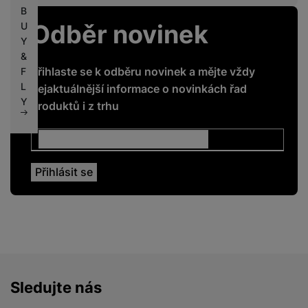
B
Odběr novinek
U
Y
&
Přihlaste se k odběru novinek a mějte vždy
F
L
nejaktuálnější informace o novinkách řad
Y
produktů i z trhu
Sledujte nás