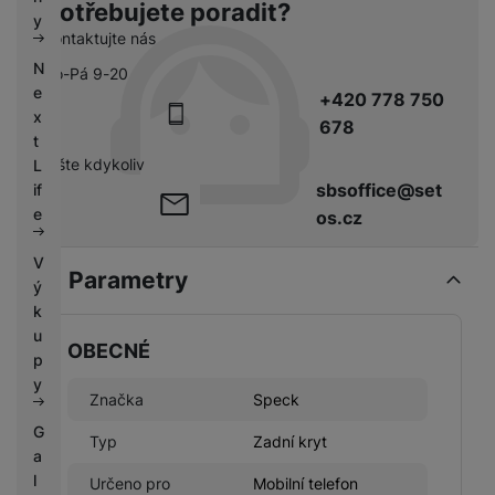
Potřebujete poradit?
k
e
y
y
Kontaktujte nás
N
Po-Pá 9-20
e
+420 778 750
x
678
t
pište kdykoliv
L
sbsoffice@set
if
e
os.cz
V
Parametry
ý
k
u
OBECNÉ
p
y
Značka
Speck
G
Typ
Zadní kryt
a
l
Určeno pro
Mobilní telefon