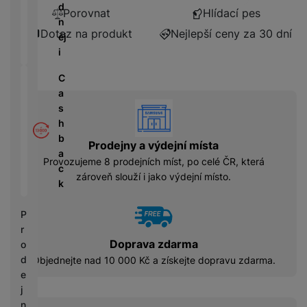
á
P
y
d
Porovnat
Hlídací pes
cí
ří
a
n
B
s
s
S
Dotaz na produkt
Nejlepší ceny za 30 dní
ěj
e
p
l
S
i
z
o
u
D
d
tř
š
C
d
r
e
e
a
i
á
vyhody
bi
n
s
s
t
č
s
h
k
o
e
t
b
y
Prodejny a výdejní místa
v
v
a
é
Provozujeme 8 prodejních míst, po celé ČR, která
C
í
c
S
n
zároveň slouží i jako výdejní místo.
h
p
k
S
a
y
r
D
b
tr
o
P
d
íj
é
l
r
is
e
h
e
Doprava zdarma
o
k
č
o
d
d
Objednejte nad 10 000 Kč a získejte dopravu zdarma.
k
d
n
e
y
i
i
j
n
c
n