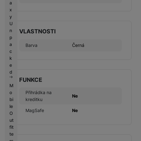
a
x
y
U
n
VLASTNOSTI
p
a
Barva
Černá
c
k
e
d
FUNKCE
M
o
Přihrádka na
Ne
bi
kreditku
le
MagSafe
Ne
O
ut
fit
te
rs