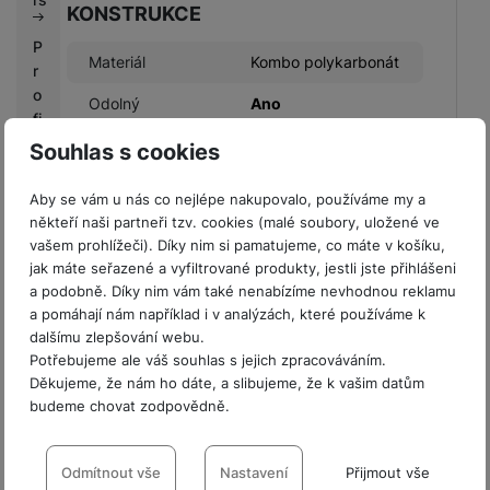
KONSTRUKCE
P
Materiál
Kombo polykarbonát
r
o
Odolný
Ano
fi
r
Souhlas s cookies
m
y
Aby se vám u nás co nejlépe nakupovalo, používáme my a
BALENÍ
někteří naši partneři tzv. cookies (malé soubory, uložené ve
V
vašem prohlížeči). Díky nim si pamatujeme, co máte v košíku,
ý
jak máte seřazené a vyfiltrované produkty, jestli jste přihlášeni
Hmotnost balení
103 g
k
a podobně. Díky nim vám také nenabízíme nevhodnou reklamu
u
Délka balení
19,6 CM
a pomáhají nám například i v analýzách, které používáme k
p
dalšímu zlepšování webu.
Šířka balení
11,9 CM
n
Potřebujeme ale váš souhlas s jejich zpracováváním.
í
Děkujeme, že nám ho dáte, a slibujeme, že k vašim datům
Výška balení
2,1 CM
budeme chovat zodpovědně.
b
o
Nastavení souhlasů s kategoriemi
n
cookies
Odmítnout vše
Nastavení
Přijmout vše
u