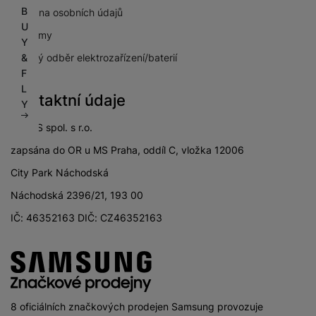
B
Ochrana osobních údajů
U
Pro firmy
Y
&
Zpětný odběr elektrozařízení/baterií
F
L
Kontaktní údaje
Y
SETOS spol. s r.o.
zapsána do OR u MS Praha, oddíl C, vložka 12006
City Park Náchodská
Náchodská 2396/21, 193 00
IČ: 46352163 DIČ: CZ46352163
8 oficiálních značkových prodejen Samsung provozuje