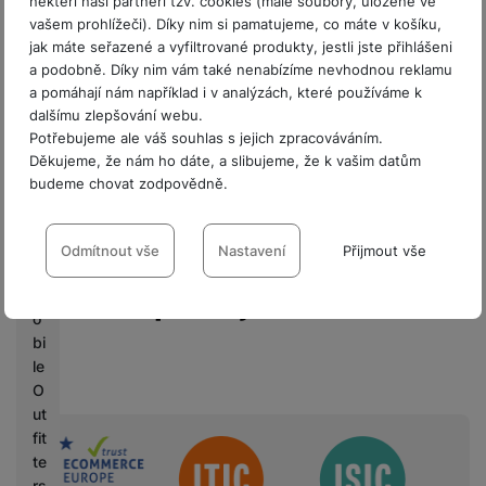
někteří naši partneři tzv. cookies (malé soubory, uložené ve
Seznam prodejen
a
vašem prohlížeči). Díky nim si pamatujeme, co máte v košíku,
x
jak máte seřazené a vyfiltrované produkty, jestli jste přihlášeni
y
a podobně. Díky nim vám také nenabízíme nevhodnou reklamu
U
a pomáhají nám například i v analýzách, které používáme k
n
dalšímu zlepšování webu.
p
Potřebujeme ale váš souhlas s jejich zpracováváním.
a
Děkujeme, že nám ho dáte, a slibujeme, že k vašim datům
c
budeme chovat zodpovědně.
k
Nastavení souhlasů s kategoriemi
e
d
cookies
Odmítnout vše
Nastavení
Přijmout vše
Technické
8 prodejen v ČR
M
Technické
-
bez těchto cookies náš web nebude fungovat
.
o
VŽDY AKTIVNÍ
bi
le
Technické cookies umožňují váš průchod nákupním košíkem,
O
Preferenční a rozšířené funkce
Preferenční a rozšířené funkce
-
abyste nemuseli vše
porovnávání produktů a další nezbytné funkce.
ut
nastavovat znovu a abyste se s námi mohli spojit např. pomocí
fit
chatu
.
Sdružení
te
Povoleno
rs