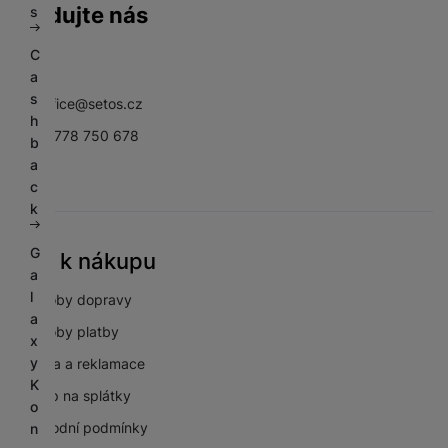
Sledujte nás
s
C
Facebook
Instagram
YouTube
a
s
sbsoffice@setos.cz
h
+420 778 750 678
b
a
c
k
G
Vše k nákupu
a
l
Způsoby dopravy
a
Způsoby platby
x
y
Záruka a reklamace
K
Nákup na splátky
o
Obchodní podmínky
n