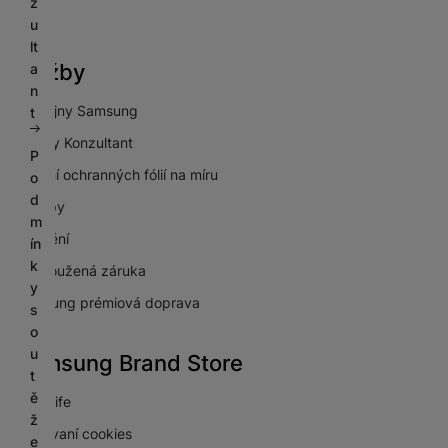
z
GDPR
u
lt
Služby
a
n
Prodejny Samsung
t
Galaxy Konzultant
P
Lepení ochranných fólií na míru
o
d
Výkupy
m
Pojištění
ín
k
Prodloužená záruka
y
Samsung prémiová doprava
s
o
u
Samsung Brand Store
t
ě
NextLife
ž
Používaní cookies
e