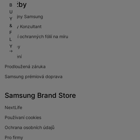
Služby
B
U
Prodejny Samsung
Y
&
Galaxy Konzultant
F
Lepení ochranných fólií na míru
L
Y
Výkupy
Pojištění
Prodloužená záruka
Samsung prémiová doprava
Samsung Brand Store
NextLife
Používaní cookies
Ochrana osobních údajů
Pro firmy