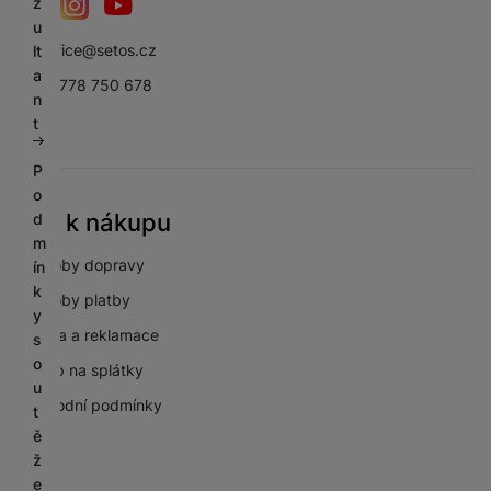
z
u
Facebook
Instagram
YouTube
sbsoffice@setos.cz
lt
a
+420 778 750 678
n
t
P
o
Vše k nákupu
d
m
Způsoby dopravy
ín
k
Způsoby platby
y
Záruka a reklamace
s
o
Nákup na splátky
u
Obchodní podmínky
t
ě
GDPR
ž
e