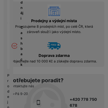
á
P
y
d
cí
ří
a
vyhody
n
B
s
s
S
ěj
e
p
l
S
i
z
Prodejny a výdejní místa
o
u
D
d
Provozujeme 8 prodejních míst, po celé ČR, která
tř
š
C
d
r
zároveň slouží i jako výdejní místo.
e
e
a
i
á
bi
n
s
s
t
č
s
h
k
o
e
t
b
y
v
v
a
Doprava zdarma
é
C
í
c
S
Objednejte nad 10 000 Kč a získejte dopravu zdarma.
n
h
p
k
S
a
y
r
D
b
tr
o
P
d
íj
é
Potřebujete poradit?
l
r
is
e
h
e
Kontaktujte nás
o
k
č
o
d
d
k
Po-Pá 9-20
d
n
e
y
+420 778 750
i
i
j
n
678
c
n