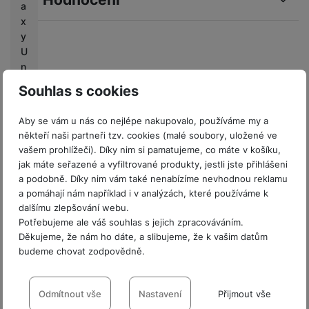
a
x
Pro vkládání recenzí je nutné se přihlásit.
y
U
n
Recenze
p
Souhlas s cookies
a
Nebyla přidána žádná recenze.
c
Aby se vám u nás co nejlépe nakupovalo, používáme my a
k
někteří naši partneři tzv. cookies (malé soubory, uložené ve
e
Prodejny Samsung
vašem prohlížeči). Díky nim si pamatujeme, co máte v košíku,
d
jak máte seřazené a vyfiltrované produkty, jestli jste přihlášeni
a podobně. Díky nim vám také nenabízíme nevhodnou reklamu
M
Největší síť specializovaných kamenných
a pomáhají nám například i v analýzách, které používáme k
o
dalšímu zlepšování webu.
prodejen mobilních telefonů a
bi
Potřebujeme ale váš souhlas s jejich zpracováváním.
příslušenství.
le
Děkujeme, že nám ho dáte, a slibujeme, že k vašim datům
O
budeme chovat zodpovědně.
Seznam
ut
prodejen
Nastavení souhlasů s kategoriemi
fit
te
cookies
Odmítnout vše
Nastavení
Přijmout vše
rs