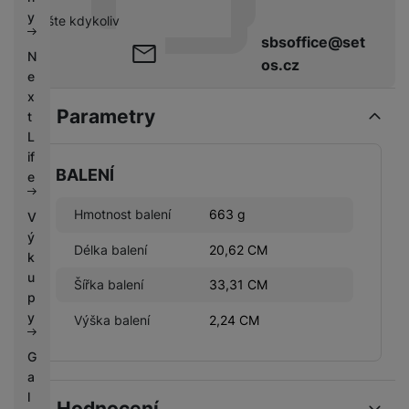
k
e
y
pište kdykoliv
y
sbsoffice@set
N
os.cz
e
x
Parametry
t
L
if
BALENÍ
e
Hmotnost balení
663 g
V
ý
Délka balení
20,62 CM
k
u
Šířka balení
33,31 CM
p
y
Výška balení
2,24 CM
G
a
l
Hodnocení