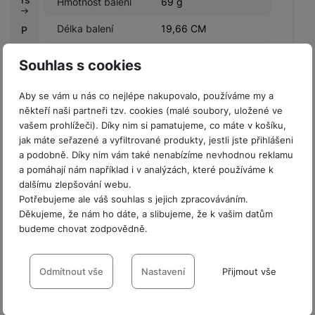
Hmotnost balení
69 g
Délka balení
19,66 CM
P
r
Šířka balení
8,85 CM
o
Souhlas s cookies
fi
Výška balení
1,78 CM
r
Aby se vám u nás co nejlépe nakupovalo, používáme my a
m
někteří naši partneři tzv. cookies (malé soubory, uložené ve
y
vašem prohlížeči). Díky nim si pamatujeme, co máte v košíku,
jak máte seřazené a vyfiltrované produkty, jestli jste přihlášeni
V
a podobně. Díky nim vám také nenabízíme nevhodnou reklamu
LEGISLATIVNÍ POŽADAVKY
ý
a pomáhají nám například i v analýzách, které používáme k
k
dalšímu zlepšování webu.
Název výrobce
Samsung
Potřebujeme ale váš souhlas s jejich zpracováváním.
u
Děkujeme, že nám ho dáte, a slibujeme, že k vašim datům
p
budeme chovat zodpovědně.
n
í
Nastavení souhlasů s kategoriemi
Hodnocení
b
cookies
Odmítnout vše
Nastavení
Přijmout vše
o
Pro vkládání recenzí je nutné se přihlásit.
n
Technické
Technické
-
bez těchto cookies náš web nebude fungovat
.
u