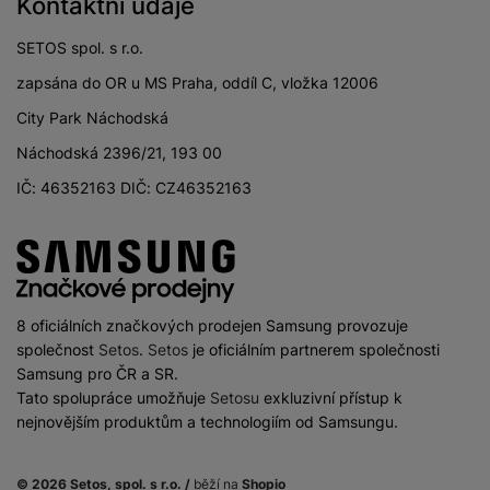
Kontaktní údaje
SETOS spol. s r.o.
zapsána do OR u MS Praha, oddíl C, vložka 12006
City Park Náchodská
Náchodská 2396/21, 193 00
IČ: 46352163 DIČ: CZ46352163
8 oficiálních značkových prodejen Samsung provozuje
společnost
Setos
.
Setos
je oficiálním partnerem společnosti
Samsung pro ČR a SR.
Tato spolupráce umožňuje
Setosu
exkluzivní přístup k
nejnovějším produktům a technologiím od Samsungu.
© 2026 Setos, spol. s r.o. /
běží na
Shopio