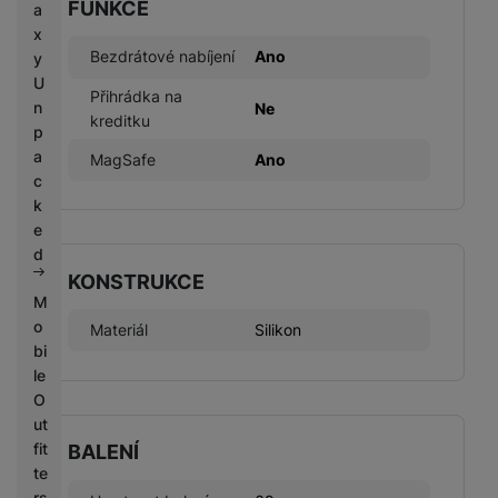
FUNKCE
a
x
Bezdrátové nabíjení
Ano
y
U
Přihrádka na
n
Ne
kreditku
p
a
MagSafe
Ano
c
k
e
d
KONSTRUKCE
M
o
Materiál
Silikon
bi
le
O
ut
fit
BALENÍ
te
rs