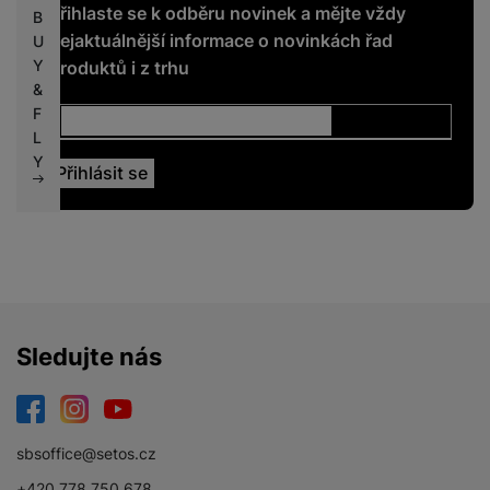
Přihlaste se k odběru novinek a mějte vždy
B
nejaktuálnější informace o novinkách řad
U
Y
produktů i z trhu
&
F
L
Y
Sledujte nás
Facebook
Instagram
YouTube
sbsoffice@setos.cz
+420 778 750 678