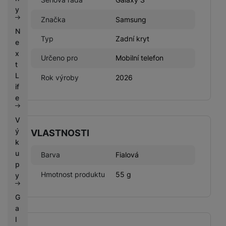
k
e
y
y
Značka
Samsung
N
Typ
Zadní kryt
e
x
Určeno pro
Mobilní telefon
t
L
Rok výroby
2026
if
e
V
ý
VLASTNOSTI
k
u
Barva
Fialová
p
Hmotnost produktu
55 g
y
G
a
l