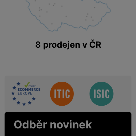
FUNKCE
Bezdrátové nabíjení
Ano
8 prodejen v ČR
Přihrádka na
Ne
kreditku
MagSafe
Ne
Sdružení
KONSTRUKCE
Materiál
Silikon
Odběr novinek