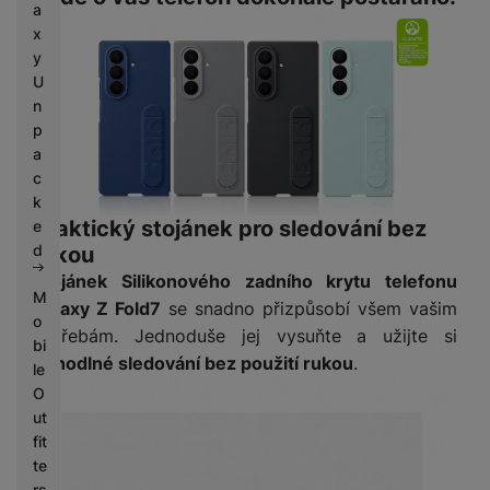
a
x
y
U
n
p
a
c
k
Praktický stojánek pro sledování bez
e
d
rukou
Stojánek Silikonového zadního krytu telefonu
M
Galaxy Z Fold7
se snadno přizpůsobí všem vašim
o
potřebám. Jednoduše jej vysuňte a užijte si
bi
pohodlné sledování bez použití rukou
.
le
O
ut
fit
te
rs