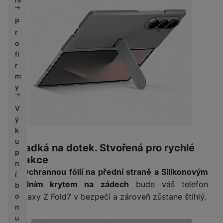
P
r
o
fi
r
m
y
V
ý
k
u
Hladká na dotek. Stvořená pro rychlé
p
reakce
n
S
Ochrannou fólií na přední straně a Silikonovým
í
zadním krytem na zádech
bude váš telefon
b
Galaxy Z Fold7 v bezpečí a zároveň zůstane štíhlý.
o
n
u