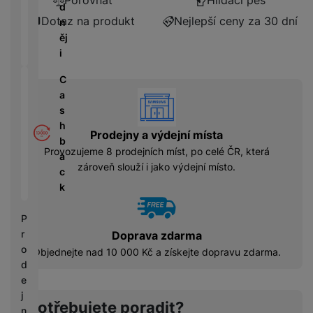
Porovnat
Hlídací pes
á
P
y
d
cí
ří
a
Dotaz na produkt
Nejlepší ceny za 30 dní
n
B
s
s
S
ěj
e
p
l
S
i
z
o
u
D
d
tř
š
C
d
r
e
e
vyhody
a
i
á
bi
n
s
s
t
č
s
h
k
o
Prodejny a výdejní místa
e
t
b
y
v
Provozujeme 8 prodejních míst, po celé ČR, která
v
a
é
C
zároveň slouží i jako výdejní místo.
í
c
S
n
h
p
k
S
a
y
r
D
b
tr
o
P
d
íj
é
l
r
Doprava zdarma
is
e
h
e
o
k
Objednejte nad 10 000 Kč a získejte dopravu zdarma.
č
o
d
d
k
d
n
e
y
i
i
j
n
Potřebujete poradit?
c
n