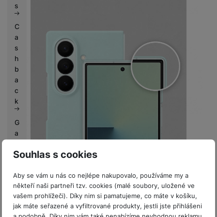
s
C
a
s
h
b
a
c
k
G
a
l
Souhlas s cookies
a
x
Co se nachází v balení Silikonového
y
Aby se vám u nás co nejlépe nakupovalo, používáme my a
zadního krytu pro Galaxy Z Fold7?
někteří naši partneři tzv. cookies (malé soubory, uložené ve
K
V balení najdete
Zadní silikonový kryt pro telefon
vašem prohlížeči). Díky nim si pamatujeme, co máte v košíku,
o
Galaxy Z Fold7
a
2 listy Ochranné fólie se sadou
jak máte seřazené a vyfiltrované produkty, jestli jste přihlášeni
n
pro snadnou a rychlou instalaci
. Ochranná fólie
a podobně. Díky nim vám také nenabízíme nevhodnou reklamu