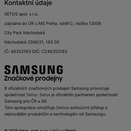
Kontaktní údaje
SETOS spol. s r.o.
zapsána do OR u MS Praha, oddíl C, vložka 12006
City Park Náchodská
Náchodská 2396/21, 193 00
IČ: 46352163 DIČ: CZ46352163
8 oficiálních značkových prodejen Samsung provozuje
společnost
Setos
.
Setos
je oficiálním partnerem společnosti
Samsung pro ČR a SR.
Tato spolupráce umožňuje
Setosu
exkluzivní přístup k
nejnovějším produktům a technologiím od Samsungu.
© 2026 Setos, spol. s r.o. /
běží na
Shopio