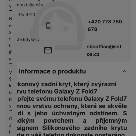
k
e
Kontaktujte nás
y
y
Po-Pá 9-20
N
+420 778 750
e
678
x
t
pište kdykoliv
L
sbsoffice@set
if
os.cz
e
Informace o produktu
V
ý
Silikonový zadní kryt, který zvýrazní
k
barvu telefonu Galaxy Z Fold7
u
Dopřejte svému
telefonu Galaxy Z Fold7
p
jemnou
vrstvu ochrany, která se skvěle
y
sladí s jeho úchvatným odstínem
. S
G
hladkým povrchem a příjemným
a
designem Silikonového zadního krytu
l
bude o váš telefon dokonale postaráno.