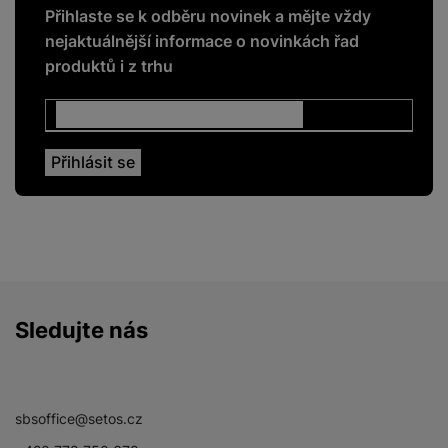
Přihlaste se k odběru novinek a mějte vždy
BALENÍ
nejaktuálnější informace o novinkách řad
produktů i z trhu
Hmotnost balení
103 g
Délka balení
23 CM
Šířka balení
9,3 CM
Výška balení
2,8 CM
LEGISLATIVNÍ POŽADAVKY
Sledujte nás
Název výrobce
Samsung
Facebook
Instagram
YouTube
sbsoffice@setos.cz