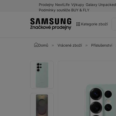
Prodejny
NextLife
Výkupy
Galaxy Unpacked
Podmínky soutěže BUY & FLY
Kategorie zboží
Akce
Domů
Vrácené zboží
Příslušenství
Výprodej
Galaxy Z Fold8 a další
Fotografie
Fotografie
novinky léta 2026
Mobilní telefony
Chytré hodinky
Tablety
Sluchátka
Galaxy Ring