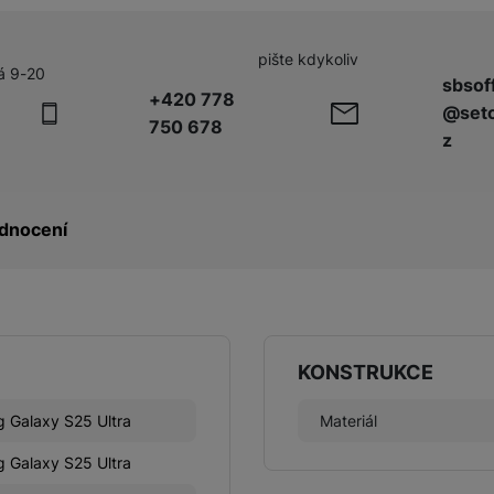
pište kdykoliv
á 9-20
sbsof
+420 778
@seto
750 678
z
dnocení
KONSTRUKCE
 Galaxy S25 Ultra
Materiál
 Galaxy S25 Ultra