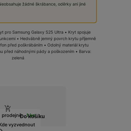
eobsahuje žádné škrábance, oděrky ani jiné
Chytré hodinky
kryt pro Samsung Galaxy S25 Ultra • Kryt spojuje
funkcemi • Hedvábně jemný povrch krytu příjemně
efon před poškrábáním • Odolný materiál krytu
anu před náhodnými pády a poškozením • Barva:
zelená
zboží
t
1 prodejně
1 ks
Do košíku
Kde vyzvednout