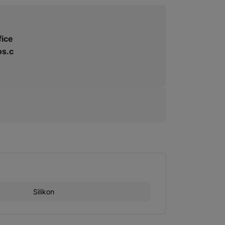
fice
s.c
Silikon