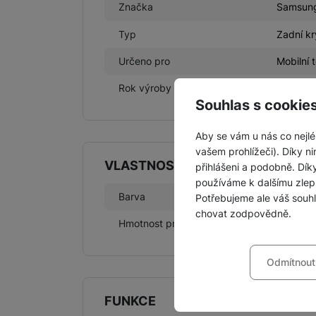
Značka
Samsun
Typ
Zadní kr
Určeno pro
Mobilní 
Rok výroby
2025
Souhlas s cookie
Aby se vám u nás co nejlé
vašem prohlížeči). Díky ni
VLASTNOSTI
přihlášeni a podobně. Dí
používáme k dalšímu zlep
Barva
Zelená
Potřebujeme ale váš souh
chovat zodpovědně.
Hmotnost produktu
55 g
Nastavení souhla
Odmítnout
Technické
Technické
-
bez těchto c
VŽDY AKTIVNÍ
FUNKCE