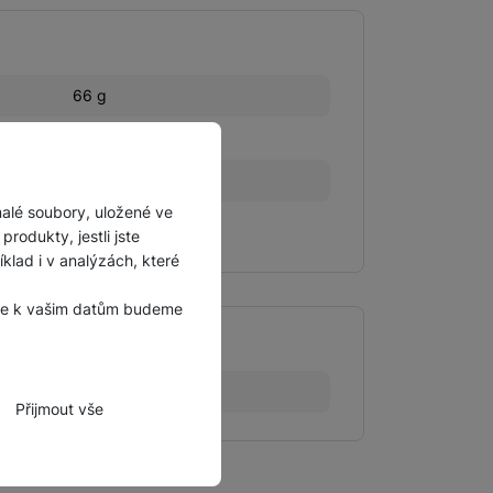
66 g
19,3 CM
8,81 CM
malé soubory, uložené ve
1,47 CM
rodukty, jestli jste
lad i v analýzách, které
, že k vašim datům budeme
ADAVKY
Samsung
Přijmout vše