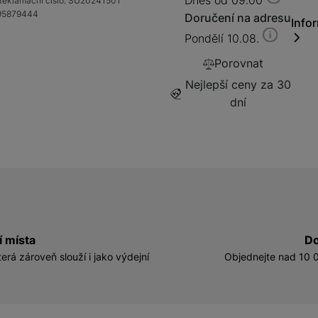
Dnes od 09:00
Reklamační číslo:
SU20241501
95879444
Doručení na adresu
Info
Pondělí 10.08.
Porovnat
Nejlepší ceny za 30
dní
í místa
Do
erá zároveň slouží i jako výdejní
Objednejte nad 10 0