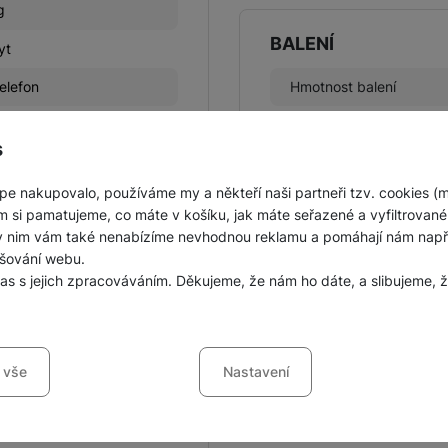
g
BALENÍ
yt
telefon
Hmotnost balení
Délka balení
s
Šířka balení
pe nakupovalo, používáme my a někteří naši partneři tzv. cookies (
Výška balení
m si pamatujeme, co máte v košíku, jak máte seřazené a vyfiltrované p
ky nim vám také nenabízíme nevhodnou reklamu a pomáhají nám napřík
šování webu.
las s jejich zpracováváním. Děkujeme, že nám ho dáte, a slibujeme
LEGISLATIVNÍ POŽ
sů s kategoriemi cookies
Název výrobce
 vše
Nastavení
ookies náš web nebude fungovat
.