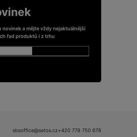
ovinek
u novinek a mějte vždy nejaktuálnější
h řad produktů i z trhu
sbsoffice@setos.cz
+420 778 750 678