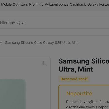
Mobile Outfitters
Pro firmy
Výkupní bonus
Cashback
Galaxy Konzu
Vyhledávání
Samsung Silicone Case Galaxy S25 Ultra, Mint
Mobilní telefony
Samsung Silic
Ultra, Mint
Sluchátka
Bazarové zboží
Nepoužité
Příslušenství
Produkt je ve výborném sta
o rozbalené zboží s neporu