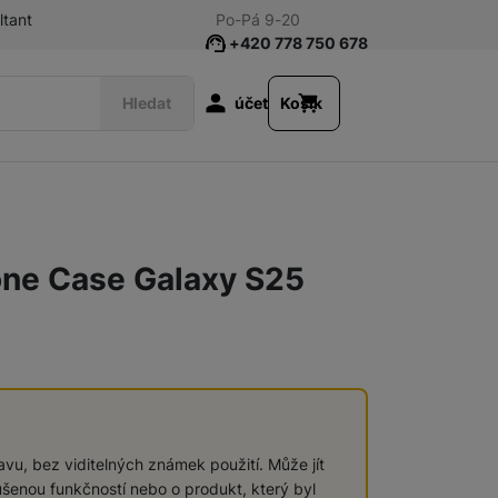
ltant
Po-Pá 9-20
+420 778 750 678
Uživatelská s
Hledat
účet
Košík
Tablety
one Case Galaxy S25
Galaxy Ring
Televize/Audio
vu, bez viditelných známek použití. Může jít
šenou funkčností nebo o produkt, který byl