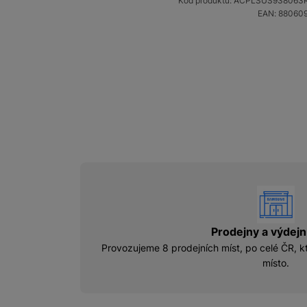
Kód produktu:
ACPLSUS938063
EAN:
88060
vyhody
Prodejny a výdejn
Provozujeme 8 prodejních míst, po celé ČR, kt
místo.