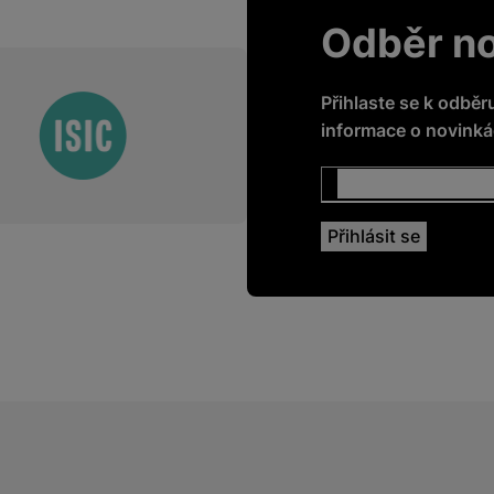
Odběr n
Přihlaste se k odběr
informace o novinkác