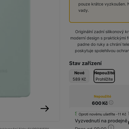
pouze krátce vyzkoušen. N
vady.
Domácí spotřebiče
Originální zadní silikonový 
moderní design s praktickými 
padne do ruky a chrání tel
poskytuje spolehlivou ochr
Stav zařízení
Nové
Nepoužité
589
Kč
Prohlížíte
Nepoužité
Stav 
600
Kč
Dostupnos
Skladem na prodejně
na 
Oproti novému ušetříte -11
Kč
následující
Vyzvednutí na prodejně