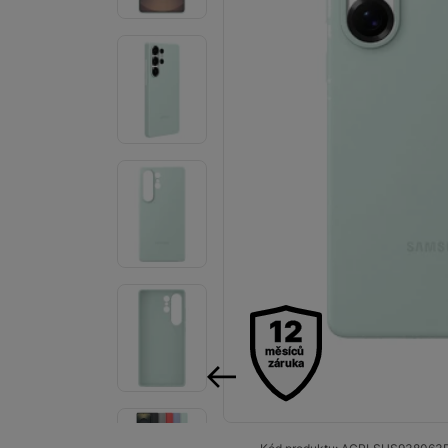
Audio
Příslušenství
Televize/Audio
Domácí spotřebiče
Monitory
Vrácené zboží
Měsíční nabídky
Totální výprodej
12
měsíců
Sekce šílených cen
záruka
Předobjednejte novou
předchozí
Samsung TV výhodněji
Cashback