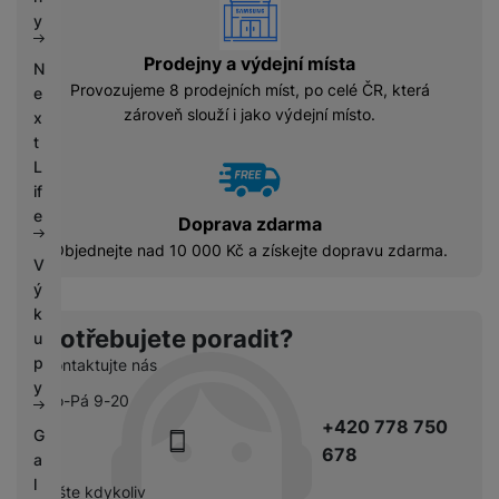
vyhody
k
e
y
y
Prodejny a výdejní místa
N
Provozujeme 8 prodejních míst, po celé ČR, která
e
zároveň slouží i jako výdejní místo.
x
t
L
if
e
Doprava zdarma
Objednejte nad 10 000 Kč a získejte dopravu zdarma.
V
ý
k
Potřebujete poradit?
u
p
Kontaktujte nás
y
Po-Pá 9-20
+420 778 750
G
678
a
l
pište kdykoliv