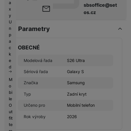
a
sbsoffice@set
x
os.cz
y
U
Parametry
n
p
a
OBECNÉ
c
k
Modelová řada
S26 Ultra
e
d
Sériová řada
Galaxy S
M
Značka
Samsung
o
bi
Typ
Zadní kryt
le
O
Určeno pro
Mobilní telefon
ut
Rok výroby
2026
fit
te
rs