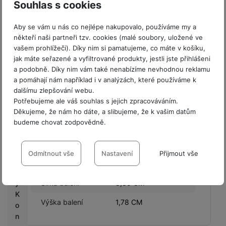
Souhlas s cookies
s
KONSTRUKCE
Aby se vám u nás co nejlépe nakupovalo, používáme my a
C
někteří naši partneři tzv. cookies (malé soubory, uložené ve
a
Materiál
TPU
vašem prohlížeči). Díky nim si pamatujeme, co máte v košíku,
s
jak máte seřazené a vyfiltrované produkty, jestli jste přihlášeni
h
Odolný
Ano
a podobně. Díky nim vám také nenabízíme nevhodnou reklamu
b
a pomáhají nám například i v analýzách, které používáme k
a
dalšímu zlepšování webu.
c
Potřebujeme ale váš souhlas s jejich zpracováváním.
k
Děkujeme, že nám ho dáte, a slibujeme, že k vašim datům
BALENÍ
budeme chovat zodpovědně.
G
a
Nastavení souhlasů s kategoriemi
Hmotnost balení
71 g
l
cookies
Odmítnout vše
Nastavení
Přijmout vše
a
Délka balení
19,66 CM
x
Technické
Technické
-
bez těchto cookies náš web nebude fungovat
.
y
Šířka balení
8,85 CM
VŽDY AKTIVNÍ
K
Výška balení
1,78 CM
o
Technické cookies umožňují váš průchod nákupním košíkem,
n
Preferenční a rozšířené funkce
Preferenční a rozšířené funkce
-
abyste nemuseli vše
porovnávání produktů a další nezbytné funkce.