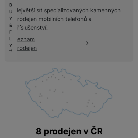
B
Největší síť specializovaných kamenných
U
prodejen mobilních telefonů a
Y
&
příslušenství.
F
Seznam
L
Y
prodejen
8 prodejen v ČR