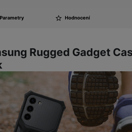
Parametry
Hodnocení
ktu
msung Rugged Gadget Ca
k