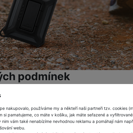
ných podmínek
řizujete se svým telefonem Samsung Galaxy S23+ dechber
 na sociálních sítích? Nebo prostě jen chcete mít
jistotu, že
s
bou a dalších případech skvěle poslouží
odolný ochranný k
pe nakupovalo, používáme my a někteří naši partneři tzv. cookies (
Ten telefon dokonale ochrání před poškrábáním, pádům z v
m si pamatujeme, co máte v košíku, jak máte seřazené a vyfiltrované p
aný design, schopný si hravě poradit i s tím
nejnáročněj
ky nim vám také nenabízíme nevhodnou reklamu a pomáhají nám napřík
šování webu.