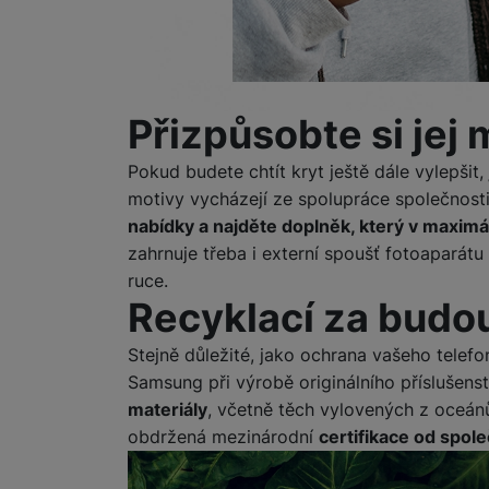
Přizpůsobte si jej
Pokud budete chtít kryt ještě dále vylepšit,
motivy vycházejí ze spolupráce společnos
nabídky a najděte doplněk, který v maximál
zahrnuje třeba i externí spoušť fotoaparátu
ruce.
Recyklací za budo
Stejně důležité, jako ochrana vašeho telefo
Samsung při výrobě originálního příslušens
materiály
, včetně těch vylovených z oceá
obdržená mezinárodní
certifikace od spol