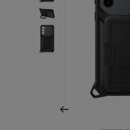
Audio
Příslušenství
Televize/Audio
Domácí spotřebiče
Monitory
Vrácené zboží
Měsíční nabídky
Totální výprodej
Sekce šílených cen
Předobjednejte novou
předchozí
Samsung TV výhodněji
Cashback