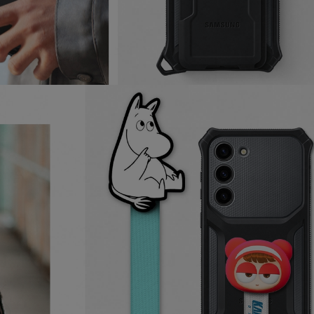
žíváme my nebo naši partneři, abychom vám mohli zobrazit vhodné
a stránkách třetích stran.