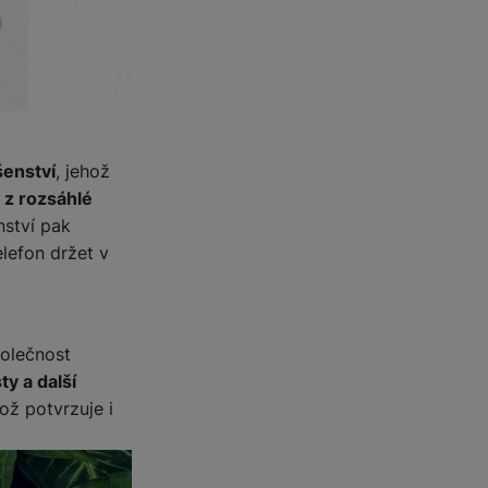
šenství
, jehož
 z rozsáhlé
nství pak
elefon držet v
polečnost
ty a další
což potvrzuje i