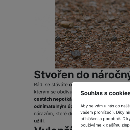
Stvořen do nároč
Rádi se stáváte
objeviteli nových míst
a po
kterým se obdivují vaši přátelé či fanoušci
Souhlas s cookie
cestách nepotká nepříjemná nehoda
? V o
Aby se vám u nás co nejlé
odnímatelným úchytem na příslušenství
. 
vašem prohlížeči). Díky ni
nárazům, které důsledně absorbuje pogumov
přihlášeni a podobně. Dí
užití
.
používáme k dalšímu zlep