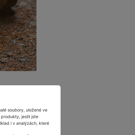
oucí záběry,
 vaše zařízení na
ryt s
malé soubory, uložené ve
ýšky a jiným
rodukty, jestli jste
ším způsobem
lad i v analýzách, které