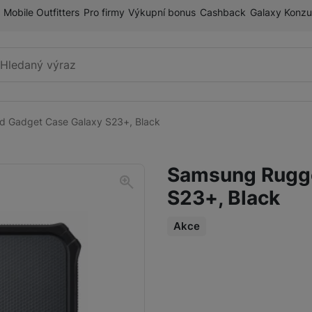
Mobile Outfitters
Pro firmy
Výkupní bonus
Cashback
Galaxy Konzu
Vyhledávání
 Gadget Case Galaxy S23+, Black
Příslušenství k mobilnímu
Pouzdra a kryty
telefonu
Samsung Rugge
Fólie a tvrzená skla
S23+, Black
Paměťové karty
Držáky
Akce
Příslušenství k chytrým
Nabíječky k chytrým hodinkám
hodinkám
Řemínky