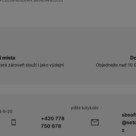
PLSUS916085
EAN:
8806094902020
í místa
Do
erá zároveň slouží i jako výdejní
Objednejte nad 10 0
pište kdykoliv
á 9-20
sbsof
+420 778
@seto
750 678
z