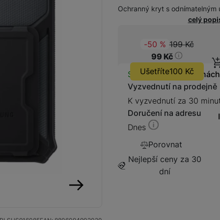
Ochranný kryt s odnímatelným ú
celý popi
199
Kč
(
-50
%
)
Původ
99
Kč
Kabely a redukce
Redukce
Ušetříte
100
Kč
Dostupnos
Skladem
na 4 prodejnách
Vyzvednutí na prodejně
Kabely
K vyzvednutí za 30 minu
Doručení na adresu
Flash disky a SSD disky
Dnes
SSD disk
Porovnat
Nejlepší ceny za 30
dní
následující