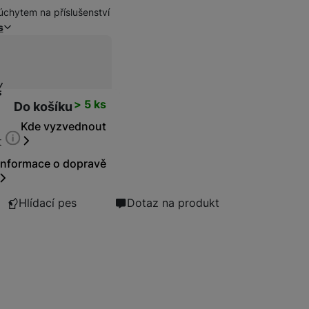
chytem na příslušenství
s
Bezdrátové nabíječky
ní cena
Powerbanky
t
> 5 ks
Do košíku
Kde vyzvednout
t
Informace o dopravě
Hlídací pes
Dotaz na produkt