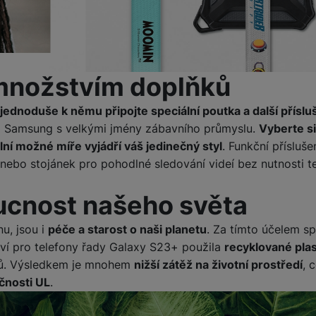
 množstvím doplňků
jednoduše k němu připojte speciální poutka a další příslu
ti Samsung s velkými jmény zábavního průmyslu.
Vyberte si
ní možné míře vyjádří váš jedinečný styl
. Funkční přísluše
 nebo stojánek pro pohodlné sledování videí bez nutnosti t
ucnost našeho světa
nu, jsou i
péče a starost o naši planetu
. Za tímto účelem s
tví pro telefony řady Galaxy S23+ použila
recyklované plas
nů. Výsledkem je mnohem
nižší zátěž na životní prostředí
, 
ečnosti UL
.