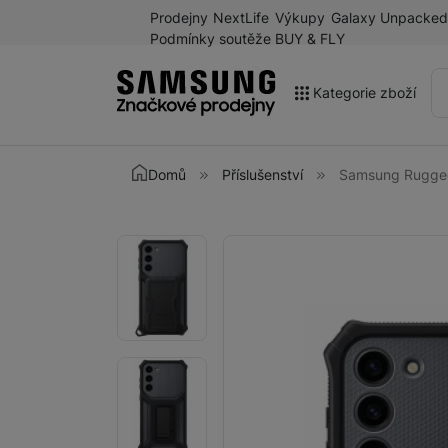
Prodejny
NextLife
Výkupy
Galaxy Unpacked
Podmínky soutěže BUY & FLY
Kategorie zboží
Akce
Domů
Příslušenství
Samsung Rugged
Výprodej
Galaxy Z Fold8 a další
Fotografie
Fotografie
novinky léta 2026
Mobilní telefony
Chytré hodinky
Tablety
Sluchátka
Galaxy Ring