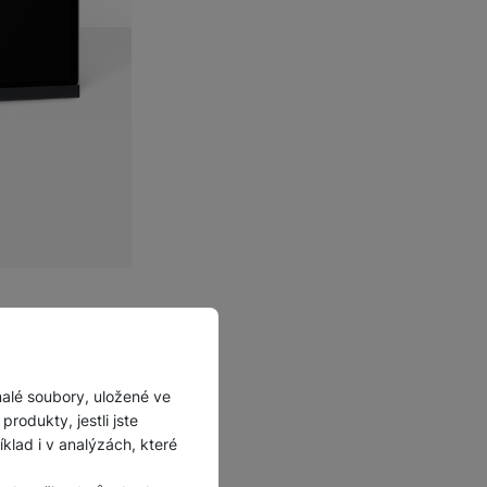
í pozorností
.
v režimu na
í i ochrana
malé soubory, uložené ve
rodukty, jestli jste
u
lad i v analýzách, které
alším