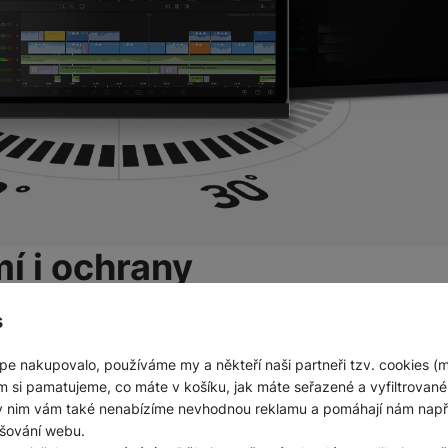
í i ochrany
ho tabletu Galaxy Tab S9 zůstal v bezpečí před nežádouc
s
n, která
pozorovací úhel vašeho tabletu sníží na 30 stupňů
í kromě toho vašeho. Výsledkem bude
větší míra soukrom
pe nakupovalo, používáme my a někteří naši partneři tzv. cookies (
m si pamatujeme, co máte v košíku, jak máte seřazené a vyfiltrované p
m umožní snadnou výměn
ky nim vám také nenabízíme nevhodnou reklamu a pomáhají nám napřík
šování webu.
istí jeho snadné připevnění i sundání, a rovněž přispěje k d