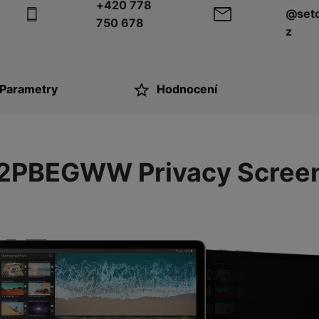
+420 778
@seto
750 678
z
Parametry
Hodnocení
ktu
2PBEGWW Privacy Screen