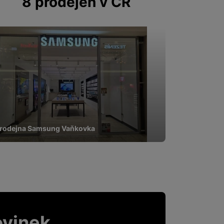
8 prodejen v ČR
rodejna Samsung Vaňkovka
ovinek