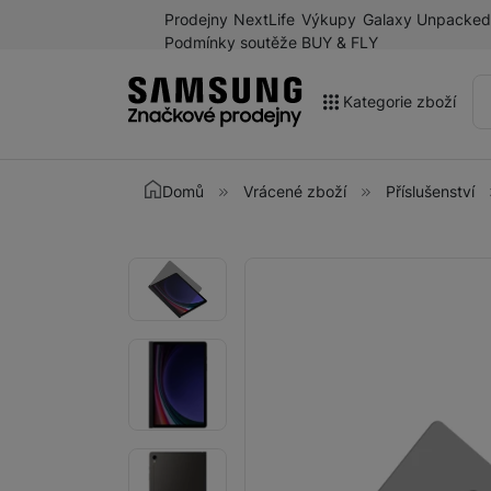
Prodejny
NextLife
Výkupy
Galaxy Unpacked
Podmínky soutěže BUY & FLY
Kategorie zboží
Akce
Domů
Vrácené zboží
Příslušenství
Výprodej
Galaxy Z Fold8 a další
Fotografie
Fotografie
novinky léta 2026
Mobilní telefony
Chytré hodinky
Tablety
Sluchátka
Galaxy Ring