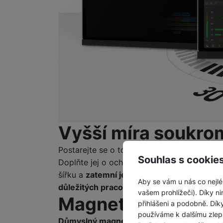
Vyšší míra soukrom
Postarejte se o to, aby
obsah displeje vaše
Souhlas s cookie
Doplňte jej o ochrannou fólii Privacy Scree
šířku a
zatemní jej tak pro všechny
páry oč
Aby se vám u nás co nejlé
důležitých pracovních a osobních dat
.
vašem prohlížeči). Díky ni
Magnetický systé
přihlášeni a podobně. Dí
používáme k dalšímu zlep
Důmyslný magnetický systém pouzdra
zaj