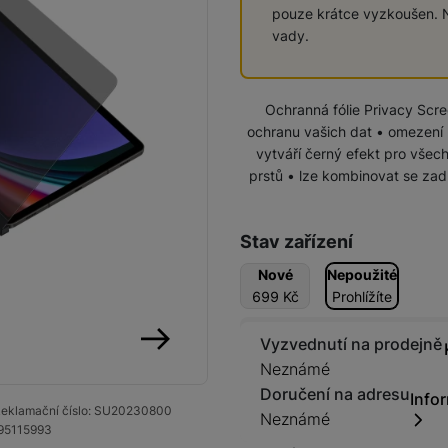
pouze krátce vyzkoušen. N
vady.
Domácí spotřebiče
Ochranná fólie Privacy Scr
ochranu vašich dat • omezení 
vytváří černý efekt pro všec
prstů • lze kombinovat se zad
Stav zařízení
Nové
Nepoužité
699
Kč
Prohlížíte
Vyzvednutí na prodejně
Neznámé
následující
Doručení na adresu
Info
eklamační číslo:
SU20230800
Neznámé
95115993