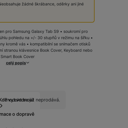
eobsahuje žádné škrábance, oděrky ani jiné
Chytré hodinky
een pro Samsung Galaxy Tab S9 • soukromí pro
úhlu pohledu na +/- 30 stupňů v režimu na šířku •
hny kromě vás • kompatibilní se snímačem otisků
ní stranou klávesnice Book Cover, Keyboard nebo
Smart Book Cover
celý popis
Produkt se již neprodává
Kde vyzvednout
Produkt se již neprodává.
rmace o dopravě