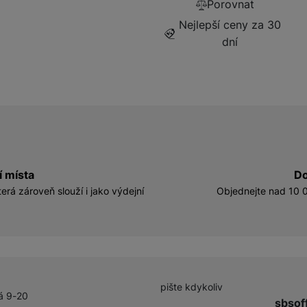
Porovnat
Nejlepší ceny za 30
dní
í místa
Do
erá zároveň slouží i jako výdejní
Objednejte nad 10 0
pište kdykoliv
á 9-20
sbsof