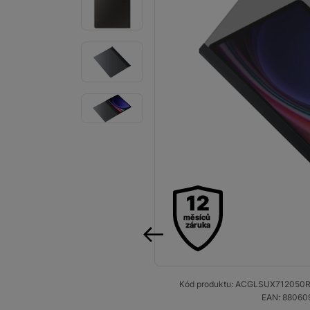
Audio
Příslušenství
Televize/Audio
Domácí spotřebiče
Monitory
Vrácené zboží
Měsíční nabídky
12
měsíců
Totální výprodej
záruka
Sekce šílených cen
předchozí
Předobjednejte novou
Samsung TV výhodněji
Kód produktu:
ACGLSUX712050
R
EAN:
88060
Cashback