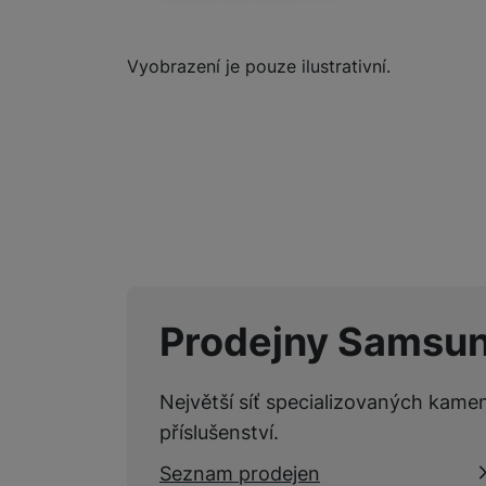
Marketingové cookies pou
Vyobrazení je pouze ilustrativní.
na našich stránkách, tak n
Prodejny Samsu
Největší síť specializovaných kame
příslušenství.
Seznam prodejen