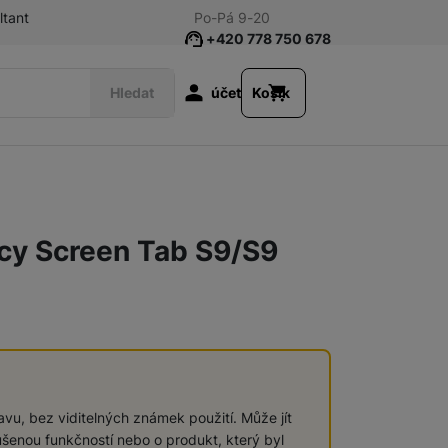
ltant
Po-Pá 9-20
+420 778 750 678
Uživatelská s
Hledat
účet
Košík
Tablety
cy Screen Tab S9/S9
Galaxy Ring
Televize/Audio
vu, bez viditelných známek použití. Může jít
šenou funkčností nebo o produkt, který byl