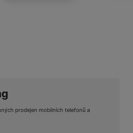
žíváme my nebo naši partneři, abychom vám mohli zobrazit vhodné
a stránkách třetích stran.
ng
nných prodejen mobilních telefonů a