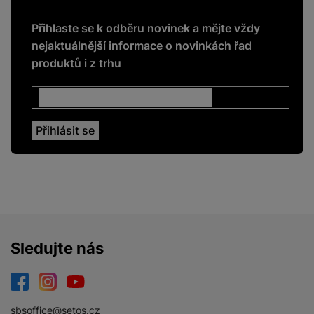
BALENÍ
Přihlaste se k odběru novinek a mějte vždy
nejaktuálnější informace o novinkách řad
Hmotnost balení
49 g
produktů i z trhu
Délka balení
19,5 CM
Šířka balení
8,5 CM
Výška balení
1,6 CM
LEGISLATIVNÍ POŽADAVKY
Název výrobce
Samsung
Sledujte nás
Facebook
Instagram
YouTube
sbsoffice@setos.cz