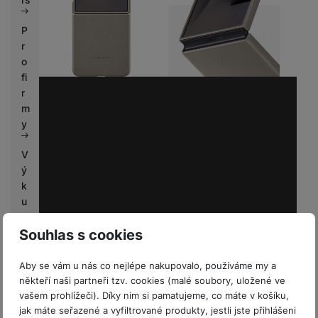
P
r
o
fi
r
m
y
V
ý
k
u
p
Souhlas s cookies
n
í
b
Aby se vám u nás co nejlépe nakupovalo, používáme my a
o
někteří naši partneři tzv. cookies (malé soubory, uložené ve
n
vašem prohlížeči). Díky nim si pamatujeme, co máte v košíku,
jak máte seřazené a vyfiltrované produkty, jestli jste přihlášeni
u