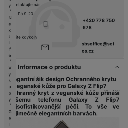
k
e
Kontaktujte nás
y
y
Po-Pá 9-20
N
+420 778 750
e
678
x
t
pište kdykoliv
L
sbsoffice@set
if
os.cz
e
Informace o produktu
V
ý
Elegantní šik design Ochranného krytu
k
z veganské kůže pro Galaxy Z Flip7
u
Ochranný kryt z veganské kůže
přináší
p
vašemu
telefonu Galaxy Z Flip7
y
nejsofistikovanější péči. To vše ve
G
výjimečně elegantních barvách
.
a
l