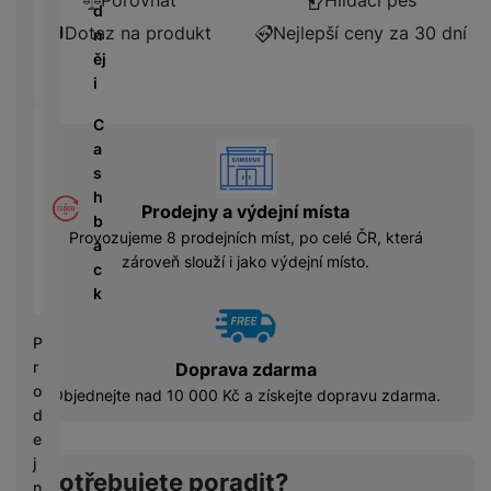
Porovnat
Hlídací pes
á
P
y
d
cí
ří
a
Dotaz na produkt
Nejlepší ceny za 30 dní
n
B
s
s
S
ěj
e
p
l
S
i
z
o
u
D
d
tř
š
C
d
r
e
e
vyhody
a
i
á
bi
n
s
s
t
č
s
h
k
o
Prodejny a výdejní místa
e
t
b
y
v
Provozujeme 8 prodejních míst, po celé ČR, která
v
a
é
C
zároveň slouží i jako výdejní místo.
í
c
S
n
h
p
k
S
a
y
r
D
b
tr
o
P
d
íj
é
l
r
Doprava zdarma
is
e
h
e
o
k
Objednejte nad 10 000 Kč a získejte dopravu zdarma.
č
o
d
d
k
d
n
e
y
i
i
j
n
Potřebujete poradit?
c
n