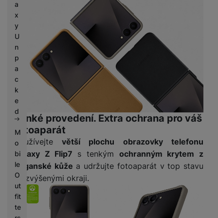
a
x
y
U
n
p
a
c
k
e
d
Tenké provedení. Extra ochrana pro váš
fotoaparát
M
Používejte
větší plochu obrazovky telefonu
o
Galaxy Z Flip7
s tenkým
ochranným krytem z
bi
le
veganské kůže
a udržujte fotoaparát v top stavu
O
se zvýšenými okraji.
ut
fit
te
rs