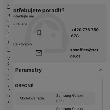
k
e
y
y
Potřebujete poradit?
N
Kontaktujte nás
e
Po-Pá 9-20
x
+420 778 750
t
678
L
if
pište kdykoliv
e
sbsoffice@set
os.cz
V
ý
Parametry
k
u
p
OBECNÉ
y
Samsung Galaxy
G
Modelová řada
S25+
a
l
Samsung Galaxy