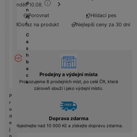
á
P
y
d
Pondělí 10.08.
cí
ří
a
n
B
s
s
S
Porovnat
Hlídací pes
ěj
e
p
l
S
i
Dotaz na produkt
Nejlepší ceny za 30 dní
z
o
u
D
d
tř
š
C
d
r
e
e
a
i
á
bi
n
s
s
t
č
s
h
k
vyhody
o
e
t
b
y
v
v
a
é
C
Prodejny a výdejní místa
í
c
S
n
h
p
Provozujeme 8 prodejních míst, po celé ČR, která
k
S
a
y
r
zároveň slouží i jako výdejní místo.
D
b
tr
o
P
d
íj
é
l
r
is
e
h
e
o
k
č
o
d
d
Doprava zdarma
k
d
n
e
y
Objednejte nad 10 000 Kč a získejte dopravu zdarma.
i
i
j
n
c
n