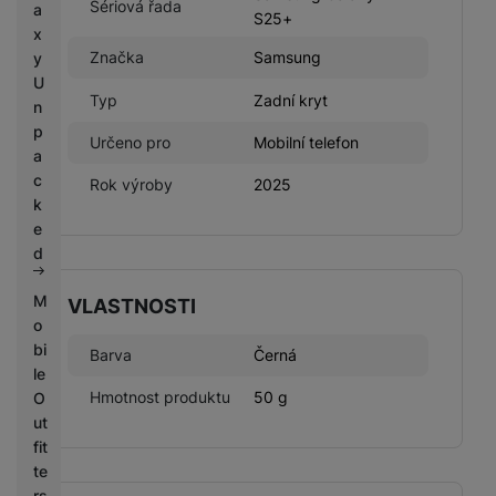
Sériová řada
a
S25+
x
Značka
Samsung
y
U
Typ
Zadní kryt
n
p
Určeno pro
Mobilní telefon
a
c
Rok výroby
2025
k
e
d
M
VLASTNOSTI
o
bi
Barva
Černá
le
Hmotnost produktu
50 g
O
ut
fit
te
rs