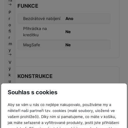
FUNKCE
P
Bezdrátové nabíjení
Ano
r
o
Přihrádka na
fi
Ne
kreditku
r
m
MagSafe
Ne
y
V
ý
k
KONSTRUKCE
u
p
Materiál
Umělá kůže
Souhlas s cookies
n
í
Aby se vám u nás co nejlépe nakupovalo, používáme my a
b
někteří naši partneři tzv. cookies (malé soubory, uložené ve
o
vašem prohlížeči). Díky nim si pamatujeme, co máte v košíku,
n
BALENÍ
jak máte seřazené a vyfiltrované produkty, jestli jste přihlášeni
u