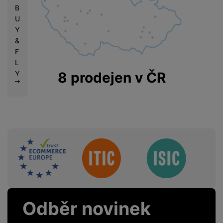
B
U
Y
&
F
L
Y
8 prodejen v ČR
Sdružení
Odběr novinek