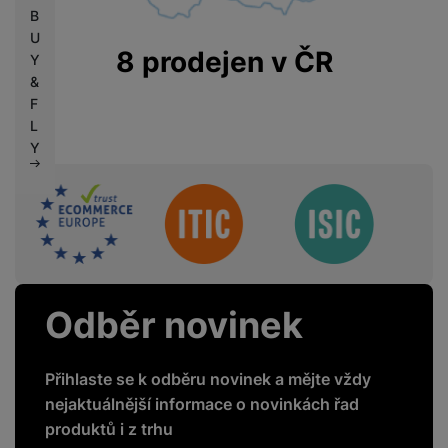
B
U
8 prodejen v ČR
Y
&
F
L
Y
Sdružení
Odběr novinek
Přihlaste se k odběru novinek a mějte vždy
nejaktuálnější informace o novinkách řad
produktů i z trhu