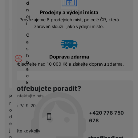
á
P
y
d
cí
ří
a
n
B
Prodejny a výdejní místa
s
s
S
ěj
e
Provozujeme 8 prodejních míst, po celé ČR, která
p
l
S
i
z
zároveň slouží i jako výdejní místo.
o
u
D
d
tř
š
C
d
r
e
e
a
i
á
bi
n
s
s
t
č
s
h
k
Doprava zdarma
o
e
t
b
y
Objednejte nad 10 000 Kč a získejte dopravu zdarma.
v
v
a
é
C
í
c
S
n
h
p
k
S
a
y
Potřebujete poradit?
r
D
b
tr
o
Kontaktujte nás
P
d
íj
é
l
r
is
Po-Pá 9-20
e
h
e
o
k
+420 778 750
č
o
d
d
k
678
d
n
e
y
i
i
j
pište kdykoliv
n
c
n
sbsoffice@set