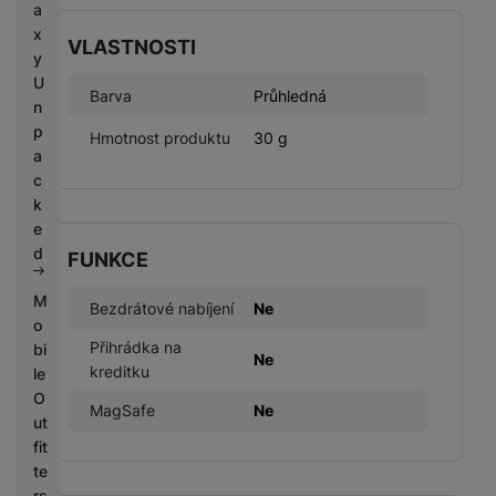
a
x
VLASTNOSTI
y
U
Barva
Průhledná
n
p
Hmotnost produktu
30 g
a
c
k
e
d
FUNKCE
M
Bezdrátové nabíjení
Ne
o
Přihrádka na
bi
Ne
kreditku
le
O
MagSafe
Ne
ut
fit
te
rs