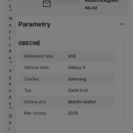
k
e
y
os.cz
y
N
Parametry
e
x
t
OBECNÉ
L
if
Modelová řada
A56
e
Sériová řada
Galaxy A
V
ý
Značka
Samsung
k
u
Typ
Zadní kryt
p
Určeno pro
Mobilní telefon
y
Rok výroby
2025
G
a
l