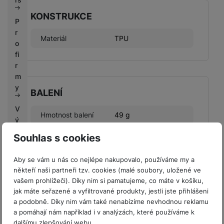
KONSTRUKCE
P
r
Materiál
TPU
o
fi
r
m
y
BALENÍ
V
Hmotnost balení
49 g
ý
k
Délka balení
16,7 CM
Souhlas s cookies
u
p
Šířka balení
8,3 CM
Aby se vám u nás co nejlépe nakupovalo, používáme my a
n
někteří naši partneři tzv. cookies (malé soubory, uložené ve
Výška balení
1,34 CM
í
vašem prohlížeči). Díky nim si pamatujeme, co máte v košíku,
b
jak máte seřazené a vyfiltrované produkty, jestli jste přihlášeni
o
a podobně. Díky nim vám také nenabízíme nevhodnou reklamu
n
a pomáhají nám například i v analýzách, které používáme k
u
dalšímu zlepšování webu.