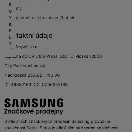
B
Pro firmy
U
Zpětný odběr elektrozařízení/baterií
Y
&
F
Kontaktní údaje
L
Y
SETOS spol. s r.o.
zapsána do OR u MS Praha, oddíl C, vložka 12006
City Park Náchodská
Náchodská 2396/21, 193 00
IČ: 46352163 DIČ: CZ46352163
8 oficiálních značkových prodejen Samsung provozuje
společnost
Setos
.
Setos
je oficiálním partnerem společnosti