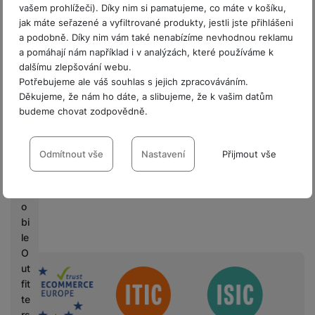
a
vašem prohlížeči). Díky nim si pamatujeme, co máte v košíku,
x
jak máte seřazené a vyfiltrované produkty, jestli jste přihlášeni
y
a podobně. Díky nim vám také nenabízíme nevhodnou reklamu
U
a pomáhají nám například i v analýzách, které používáme k
dalšímu zlepšování webu.
n
Potřebujeme ale váš souhlas s jejich zpracováváním.
p
Děkujeme, že nám ho dáte, a slibujeme, že k vašim datům
a
budeme chovat zodpovědně.
c
k
Nastavení souhlasů s kategoriemi
e
cookies
Odmítnout vše
Nastavení
Přijmout vše
d
8 prodejen v ČR
Technické
Technické
-
bez těchto cookies náš web nebude fungovat
.
M
VŽDY AKTIVNÍ
o
bi
Technické cookies umožňují váš průchod nákupním košíkem,
le
Preferenční a rozšířené funkce
Preferenční a rozšířené funkce
-
abyste nemuseli vše
porovnávání produktů a další nezbytné funkce.
O
nastavovat znovu a abyste se s námi mohli spojit např. pomocí
ut
Sdružení
chatu
.
fit
Povoleno
te
rs