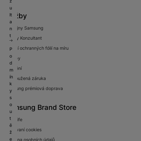
z
u
Služby
lt
a
Prodejny Samsung
n
t
Galaxy Konzultant
Lepení ochranných fólií na míru
P
o
Výkupy
d
Pojištění
m
ín
Prodloužená záruka
k
Samsung prémiová doprava
y
s
o
Samsung Brand Store
u
t
NextLife
ě
Používaní cookies
ž
e
Ochrana osobních údajů