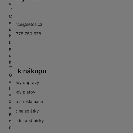
s
Facebook
Instagram
YouTube
C
a
sbsoffice@setos.cz
s
+420 778 750 678
h
b
a
c
k
Vše k nákupu
G
a
Způsoby dopravy
l
Způsoby platby
a
x
Záruka a reklamace
y
Nákup na splátky
K
Obchodní podmínky
o
n
GDPR