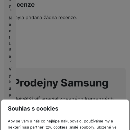
k
Recenze
e
y
y
Nebyla přidána žádná recenze.
N
e
x
t
L
if
e
V
ý
Prodejny Samsung
k
u
p
Největší síť specializovaných kamenných
y
prodejen mobilních telefonů a
Souhlas s cookies
G
příslušenství.
a
Aby se vám u nás co nejlépe nakupovalo, používáme my a
Seznam prodejen
l
někteří naši partneři tzv. cookies (malé soubory, uložené ve