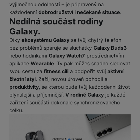
výjimečnou odolností – je připravený na
každodenní
dobrodružství i nečekané situace
.
Nedílná součást rodiny
Galaxy.
Díky
ekosystému Galaxy
se tvůj chytrý telefon
bez problémů spáruje se sluchátky
Galaxy Buds3
nebo hodinkami
Galaxy Watch7
prostřednictvím
aplikace
Wearable
. Ty pak můžeš snadno sledovat
svou cestu za
fitness cíli
a podpořit svůj
aktivní
životní styl
. Zažij novou úroveň pohodlí a
produktivity
, se kterou bude tvůj každodenní život
plynulejší a příjemnější.
V rodině Galaxy
je každé
zařízení součástí dokonale synchronizovaného
celku.