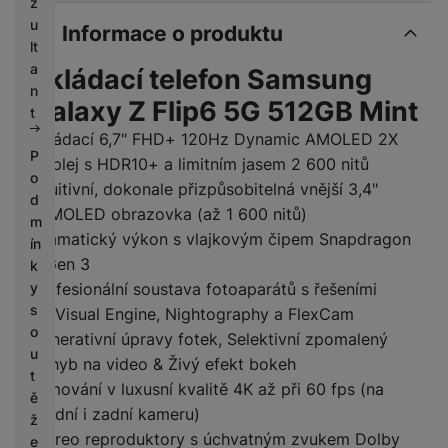
z
u
Informace o produktu
lt
a
Skládací telefon Samsung
n
Galaxy Z Flip6 5G 512GB Mint
t
Skládací 6,7" FHD+ 120Hz Dynamic AMOLED 2X
P
displej s HDR10+ a limitním jasem 2 600 nitů
o
Intuitivní, dokonale přizpůsobitelná vnější 3,4"
d
sAMOLED obrazovka (až 1 600 nitů)
m
Dramatický výkon s vlajkovým čipem Snapdragon
ín
8 Gen 3
k
y
Profesionální soustava fotoaparátů s řešeními
s
ProVisual Engine, Nightography a FlexCam
o
Generativní úpravy fotek, Selektivní zpomalený
u
pohyb na video & Živý efekt bokeh
t
Filmování v luxusní kvalitě 4K až při 60 fps (na
ě
přední i zadní kameru)
ž
Stereo reproduktory s úchvatným zvukem Dolby
e