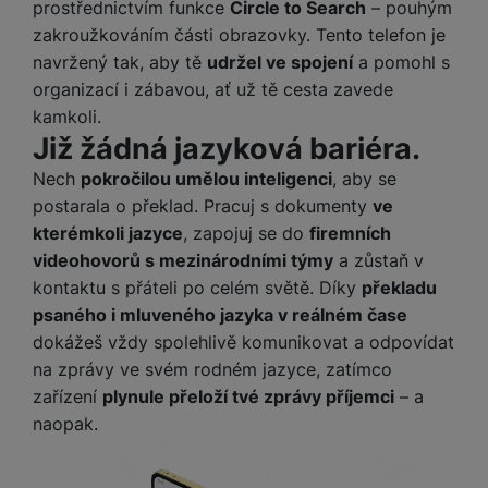
prostřednictvím funkce
Circle to Search
– pouhým
zakroužkováním části obrazovky. Tento telefon je
navržený tak, aby tě
udržel ve spojení
a pomohl s
organizací i zábavou, ať už tě cesta zavede
kamkoli.
Již žádná jazyková bariéra.
Nech
pokročilou umělou inteligenci
, aby se
postarala o překlad. Pracuj s dokumenty
ve
kterémkoli jazyce
, zapojuj se do
firemních
videohovorů s mezinárodními týmy
a zůstaň v
kontaktu s přáteli po celém světě. Díky
překladu
psaného i mluveného jazyka v reálném čase
dokážeš vždy spolehlivě komunikovat a odpovídat
na zprávy ve svém rodném jazyce, zatímco
zařízení
plynule přeloží tvé zprávy příjemci
– a
naopak.