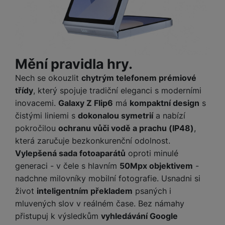
Mění pravidla hry.
Nech se okouzlit
chytrým telefonem prémiové
třídy
, který spojuje tradiční eleganci s moderními
inovacemi.
Galaxy Z Flip6
má
kompaktní design
s
čistými liniemi s
dokonalou symetrií
a nabízí
pokročilou
ochranu vůči vodě a prachu (IP48)
,
která zaručuje bezkonkurenční odolnost.
Vylepšená sada fotoaparátů
oproti minulé
generaci - v čele s hlavním
50Mpx objektivem
-
nadchne milovníky mobilní fotografie. Usnadni si
život
inteligentním překladem
psaných i
mluvených slov v reálném čase. Bez námahy
přistupuj k výsledkům
vyhledávání Google