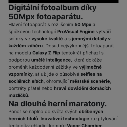
Digitální fotoalbum díky
50Mpx fotoaparátu.
Hlavní fotoaparát s rozlišením
50 Mpx
a
špičkovou technologií
ProVisual Engine
vytváří
snímky ve
vysoké kvalitě
a s
jemnými detaily v
každém záběru
. Dosud nejvýkonnější fotoaparát
na modelu
Galaxy Z Flip
tentokrát přichází s
podporou
umělé inteligence
, která dokáže
proměnit každodenní zážitky ve
výjimečné
vzpomínky
, ať už jde o působivé
selfies na
sociálních sítích
, ohromující
městské scenérie
,
portréty přátel nebo
hravé dovádění domácích
mazlíčků
.
Na dlouhé herní maratony.
Ponoř se naplno do světa svých
oblíbených
herních titulů
.
Inovativní technologie
rozptylování
tepla díky chladicí komoře
Vapor Chamber