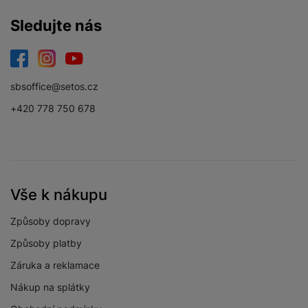
Rozlišení displeje
2640 x 1080
Sledujte nás
Foldable Dynamic
Typ displeje
AMOLED 2X
Velikost displeje
6,7 "
Facebook
Instagram
YouTube
sbsoffice@setos.cz
+420 778 750 678
FOTOAPARÁT
Přisvětlovací dioda
Ano
Vše k nákupu
Frekvence snímků
60 SN/S
videa za sekundu
Způsoby dopravy
Počet objektivů
Způsoby platby
předního
1
fotoaparátu
Záruka a reklamace
Počet objektivů
Nákup na splátky
2
zadního fotoaparátu