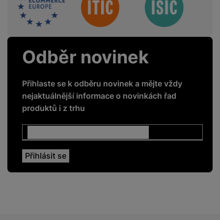
GPS
Ano
GSM
Ano
LTE
Ano
Odběr novinek
NFC
Ano
Rozpoznání obličeje
Ano
Přihlaste se k odběru novinek a mějte vždy
nejaktuálnější informace o novinkách řad
Čtečka otisku prstů
Ano
produktů i z trhu
DISPLEJ
Dotykový
Ano
Obnovovací
120 HZ
frekvence