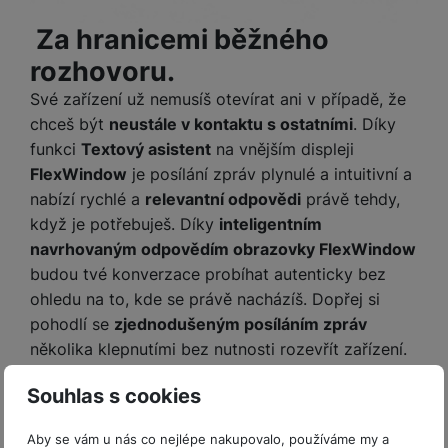
Za hranicemi běžného
rozhovoru.
Své zařízení už nemusíš otevírat ani v případě, že
chceš být
neustále v kontaktu s ostatními
. Díky
funkci
Textový asistent
na vnějším displeji
FlexWindow
je posílání zpráv plynulé a intuitivní a
nabízí rychlé a
relevantní odpovědi
právě tehdy,
když je potřebuješ. Díky
inteligentním
navrhovaným odpovědím obrazovky FlexWindow
budou tvé konverzace probíhat autenticky bez
ohledu na to, kde se právě nacházíš. Dopřej si
pohodlí se
zjednodušeným posíláním zpráv
několika klepnutími bez nutnosti rozevřít zařízení.
Celý svět jako na dlani.
Souhlas s cookies
Už se ti někdy stalo, že na tebe na sociálních sítích
vyskočil
exotický dezert
a zajímalo tě, jak se
Aby se vám u nás co nejlépe nakupovalo, používáme my a