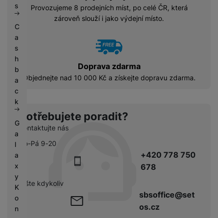
s
Provozujeme 8 prodejních míst, po celé ČR, která
zároveň slouží i jako výdejní místo.
C
a
s
h
Doprava zdarma
b
Objednejte nad 10 000 Kč a získejte dopravu zdarma.
a
c
k
Potřebujete poradit?
G
Kontaktujte nás
a
Po-Pá 9-20
l
+420 778 750
a
x
678
y
pište kdykoliv
K
sbsoffice@set
o
os.cz
n