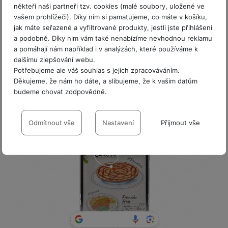
jmenuje? Nebo tě zaujala
poutavá obálka knihy
,
někteří naši partneři tzv. cookies (malé soubory, uložené ve
jejíž název se ti však nepodařilo rozluštit? V tom
vašem prohlížeči). Díky nim si pamatujeme, co máte v košíku,
jak máte seřazené a vyfiltrované produkty, jestli jste přihlášeni
případě tě potěší
revoluční nástroj Circle to
a podobně. Díky nim vám také nenabízíme nevhodnou reklamu
Search
, který změní způsob, jakým vyhledáváš.
a pomáhají nám například i v analýzách, které používáme k
Jednoduše zakroužkuj cokoli
, co tě na obrazovce
dalšímu zlepšování webu.
zaujme, a během chvíle se ti zobrazí celý seznam
Potřebujeme ale váš souhlas s jejich zpracováváním.
výsledků
vyhledávání Google
. Nejde jen o
Děkujeme, že nám ho dáte, a slibujeme, že k vašim datům
budeme chovat zodpovědně.
rychlost, ale také o
okamžitý přístup ke všemu, co
tě baví
.
Nastavení souhlasů s kategoriemi
cookies
Odmítnout vše
Nastavení
Přijmout vše
Technické
Technické
-
bez těchto cookies náš web nebude fungovat
.
VŽDY AKTIVNÍ
Technické cookies umožňují váš průchod nákupním košíkem,
Preferenční a rozšířené funkce
Preferenční a rozšířené funkce
-
abyste nemuseli vše
porovnávání produktů a další nezbytné funkce.
nastavovat znovu a abyste se s námi mohli spojit např. pomocí
chatu
.
Povoleno