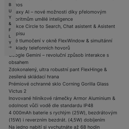
Atmos
B
U
Galaxy AI – nové možnosti díky přelomovým
Y
algoritmům umělé inteligence
&
Funkce Circle to Search, Chat asistent & Asistent
F
přepisu
L
Živé tlumočení v okně FlexWindow & simultánní
Y
překlady telefonních hovorů
Google Gemini – revoluční způsob interakce s
obsahem
Zdokonalený, ultra robustní pant FlexHinge &
zesílená skládací hrana
Prémiové ochranné sklo Corning Gorilla Glass
Victus 2
Inovované hliníkové rámečky Armor Aluminium &
odolnost vůči vodě dle standardu IP48
4 000mAh baterie s rychlým (25W), bezdrátovým
(15W) i reverzním bezdrát. (4,5W) dobíjením
Na jedno nabití si vychutnáte až 68 hodin