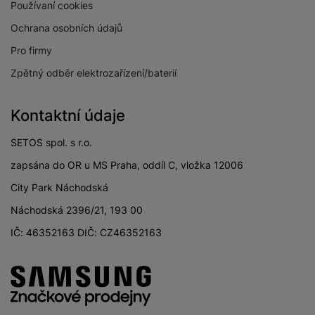
Používaní cookies
širokoúhlého
12 MPX
fotoaparátu
Ochrana osobních údajů
Pro firmy
Zpětný odběr elektrozařízení/baterií
PROCESOR
Kontaktní údaje
1x3,4+3x3,2+2x3+2
Rychlost CPU
SETOS spol. s r.o.
x2,4 GHz
zapsána do OR u MS Praha, oddíl C, vložka 12006
Počet jader
8
procesoru
City Park Náchodská
Snapdragon 8 Gen 3
Náchodská 2396/21, 193 00
Procesor
for Galaxy
IČ: 46352163 DIČ: CZ46352163
KONEKTIVITA