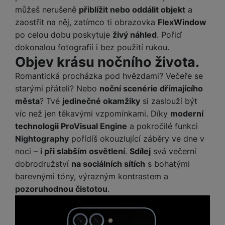
můžeš nerušeně
přiblížit nebo oddálit objekt
a
zaostřit na něj, zatímco ti obrazovka
FlexWindow
po celou dobu poskytuje
živý náhled
. Pořiď
dokonalou fotografii i bez použití rukou.
Objev krásu nočního života.
Romantická procházka pod hvězdami? Večeře se
starými přáteli? Nebo
noční scenérie dřímajícího
města
? Tvé
jedinečné okamžiky
si zaslouží být
víc než jen těkavými vzpomínkami. Díky
moderní
technologii ProVisual Engine
a pokročilé funkci
Nightography
pořídíš okouzlující záběry ve dne v
noci –
i při slabším osvětlení
.
Sdílej
svá večerní
dobrodružství
na sociálních sítích
s bohatými
barevnými tóny, výrazným kontrastem a
pozoruhodnou čistotou
.