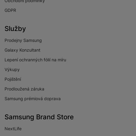
Obchodní podmínky
Rozlišení předního
10 MPX
GDPR
fotoaparátu
Maximální rozlišení
4K
Služby
videa
Slow Motion videa
Ano
Prodejny Samsung
Galaxy Konzultant
Stabilizace obrazu
Ano
Lepení ochranných fólií na míru
Světelnost předního
f/2.2
fotoaparátu
Výkupy
Světelnost hlavního
Pojištění
f/1.8
fotoaparátu
Prodloužená záruka
Světelnost
Samsung prémiová doprava
širokoúhlého
f/2.2
fotoaparátu
Samsung Brand Store
Rozlišení hlavního
50 MPX
zadního fotoaparátu
NextLife
Rozlišení