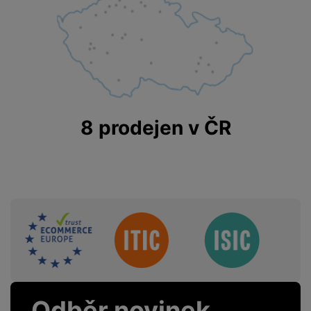
Šířka produktu
8 CM
Výška produktu
16,9 CM
Hmotnost produktu
240 g
8 prodejen v ČR
FUNKCE
5G
Ano
GPS
Ano
Sdružení
GSM
Ne
LTE
Ano
NFC
Ano
Odběr novinek