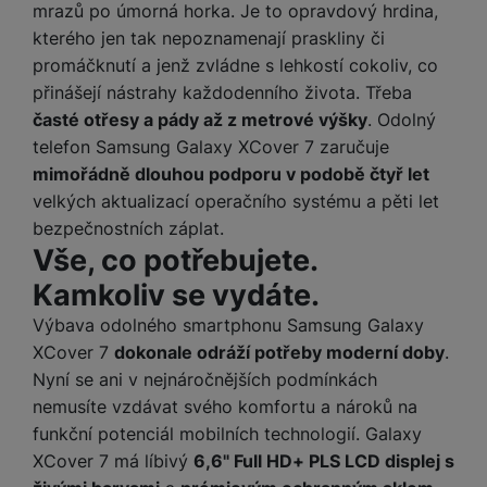
Analytické
mrazů po úmorná horka. Je to opravdový hrdina,
Analytické
-
abychom věděli, jak se na webu chováte, a mohli
zpříjemnit. Dokážeme si zapamatovat vaše nastavení, mohou
náš web dále zlepšovat
.
vám pomoci s vyplňováním formulářů, umožní nám zobrazit
kterého jen tak nepoznamenají praskliny či
Povoleno
služby jako je chat a podobně.
promáčknutí a jenž zvládne s lehkostí cokoliv, co
přinášejí nástrahy každodenního života. Třeba
časté otřesy a pády až z metrové výšky
. Odolný
Tyto cookies nám umožňují měření výkonu našeho webu i
Marketingové
Marketingové
-
abychom vás neobtěžovali nevhodnou
našich reklamních kampaní. Jejich pomocí určujeme počet
telefon Samsung Galaxy XCover 7 zaručuje
reklamou
.
návštěv a zdroje návštěv našich internetových stránek. Data
mimořádně dlouhou podporu v podobě čtyř let
Povoleno
získaná pomocí těchto cookies zpracováváme souhrnně a
velkých aktualizací operačního systému a pěti let
anonymně, takže nejsme schopni identifikovat konkrétní
bezpečnostních záplat.
uživatele našeho webu.
Marketingové cookies používáme my nebo naši partneři,
Vše, co potřebujete.
abychom vám mohli zobrazit vhodné obsahy nebo reklamy jak
Kamkoliv se vydáte.
na našich stránkách, tak na stránkách třetích stran.
Výbava odolného smartphonu Samsung Galaxy
XCover 7
dokonale odráží potřeby moderní doby
.
Nyní se ani v nejnáročnějších podmínkách
nemusíte vzdávat svého komfortu a nároků na
funkční potenciál mobilních technologií. Galaxy
XCover 7 má líbivý
6,6" Full HD+ PLS LCD displej s