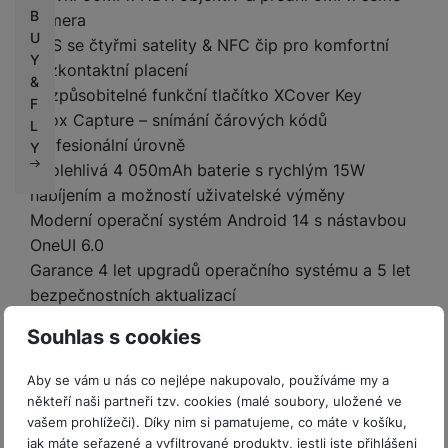
B
kamera
U
GPS se čtyřmi satelity & NFC čip pro komfortní
Y
bezkontaktní placení
&
Přizpůsobitelné funkční tlačítko XCover Key
F
Knox Capture – snímání čárových kódů
L
profesionální úrovně
Y
Spolehlivá 4 050mAh baterie s rychlým 15W
nabíjením a možností uživatelské výměny
Moderní operační systém Android 14 s nástavbou
OneUI 6.0
Garance 4 let upgradů operačního systému a 5 let
bezpečnostních aktualizací
Souhlas s cookies
Aby se vám u nás co nejlépe nakupovalo, používáme my a
někteří naši partneři tzv. cookies (malé soubory, uložené ve
vašem prohlížeči). Díky nim si pamatujeme, co máte v košíku,
jak máte seřazené a vyfiltrované produkty, jestli jste přihlášeni