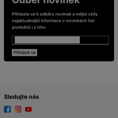
Čtečka otisku prstů
Ne
Přihlaste se k odběru novinek a mějte vždy
nejaktuálnější informace o novinkách řad
produktů i z trhu
ENERGETICKÉ HODNOTY
Energetická třída
A
DISPLEJ
Dotykový
Ano
Obnovovací
Sledujte nás
60 HZ
frekvence
Rozlišení displeje
2408 x 1080
Facebook
Instagram
YouTube