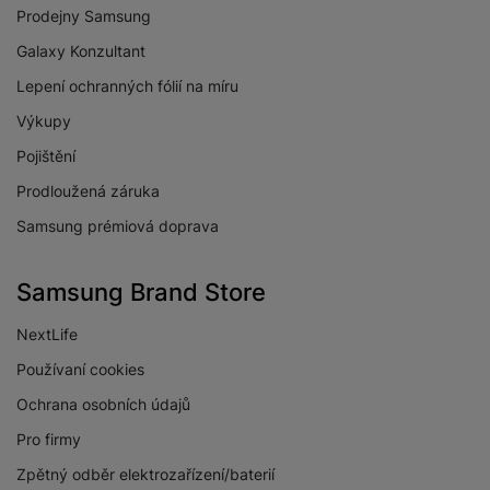
Rozlišení předního
5 MPX
Prodejny Samsung
fotoaparátu
Galaxy Konzultant
Maximální rozlišení
FullHD
videa
Lepení ochranných fólií na míru
Světelnost předního
Výkupy
f/2.0
fotoaparátu
Pojištění
Světelnost hlavního
Prodloužená záruka
f/1.8
fotoaparátu
Samsung prémiová doprava
Rozlišení hlavního
50 MPX
zadního fotoaparátu
Samsung Brand Store
NextLife
Používaní cookies
PROCESOR
Ochrana osobních údajů
2x2,2 GHz + 6x2,0
Rychlost CPU
Pro firmy
GHz
Zpětný odběr elektrozařízení/baterií
Počet jader