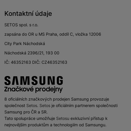
8
procesoru
Kontaktní údaje
MediaTek Dimensity
Procesor
6100+
SETOS spol. s r.o.
zapsána do OR u MS Praha, oddíl C, vložka 12006
City Park Náchodská
KONEKTIVITA
Náchodská 2396/21, 193 00
IČ: 46352163 DIČ: CZ46352163
Verze bluetooth
Bluetooth 5.3
Dual SIM
Ano
3,5 mm jack
Ano
Nano SIM
Ano
8 oficiálních značkových prodejen Samsung provozuje
společnost
Setos
.
Setos
je oficiálním partnerem společnosti
Paměťová karta
Ano
Samsung pro ČR a SR.
Tato spolupráce umožňuje
Setosu
exkluzivní přístup k
USB-C
Ano
nejnovějším produktům a technologiím od Samsungu.