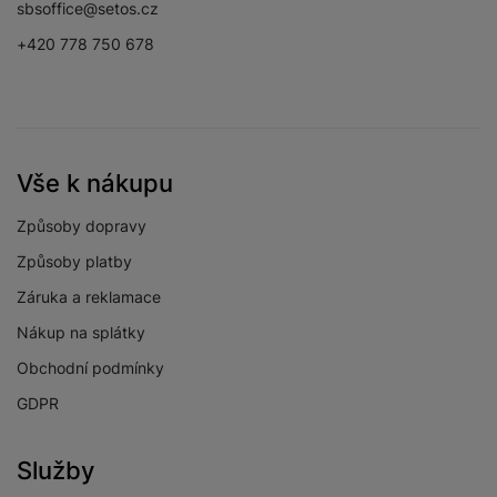
Svítivost displeje
600 NITS
sbsoffice@setos.cz
Typ displeje
PLS
+420 778 750 678
Velikost displeje
6,6 "
Vše k nákupu
FOTOAPARÁT
Způsoby dopravy
Přisvětlovací dioda
Ano
Způsoby platby
Frekvence snímků
Záruka a reklamace
30 SN/S
videa za sekundu
Nákup na splátky
Počet objektivů
Obchodní podmínky
předního
1
GDPR
fotoaparátu
Počet objektivů
1
zadního fotoaparátu
Služby