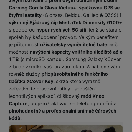
živými barvami
a
prémiovým ochranným sklem
Corning Gorilla Glass Victus+
,
špičkovou GPS se
čtyřmi satelity
(Glonass, Beidou, Galileo & QZSS) i
výkonný 8jádrový čip MediaTek Dimensity 6100+
s podporou
hyper rychlých 5G sítí
, jenž se stará o
spolehlivý každodenní provoz. Velkým benefitem
je přítomnost
uživatelsky vyměnitelné baterie
či
možnost
navýšení kapacity vnitřního úložiště až o
1 TB
(s microSD kartou). Samsung Galaxy XCover
7 bude zkrátka vaší pravou rukou. A nabídne vám
rovněž služby
přizpůsobitelného funkčního
tlačítka XCover Key
, skrze které výrazně
zefektivníte pracovní rutiny i spouštění
jednotlivých aplikací, či šikovný
mód Knox
Capture
, po jehož aktivaci se telefon promění v
plnohodnotný a profesionální snímač čárových
kódů
.