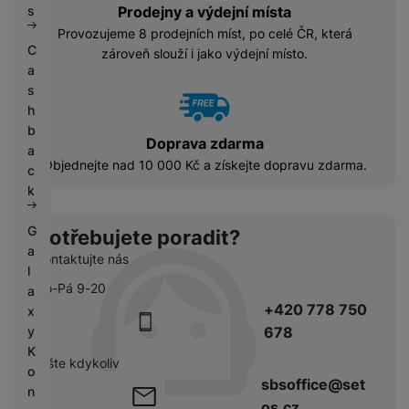
s
Prodejny a výdejní místa
Provozujeme 8 prodejních míst, po celé ČR, která
C
zároveň slouží i jako výdejní místo.
a
s
h
b
Doprava zdarma
a
Objednejte nad 10 000 Kč a získejte dopravu zdarma.
c
k
G
Potřebujete poradit?
a
Kontaktujte nás
l
Po-Pá 9-20
a
+420 778 750
x
y
678
K
pište kdykoliv
o
sbsoffice@set
n
os.cz