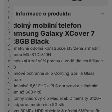
z
u
lt
Informace o produktu
a
n
Odolný mobilní telefon
t
Samsung Galaxy XCover 7
P
128GB Black
o
Ultimativně odolná konstrukce stvrzená armádní
d
normou MIL-STD-810H
m
Komplexní krytí vůči prachu a vodě dle certifikace
ín
k
IP68
y
Prémiové ochranné sklo Corning Gorilla Glass
s
Victus+
o
Podmanivá 6,6" FHD+ PLS obrazovka s limitním
u
jasem až 600 nitů
t
Výkonný 8jádrový čip MediaTek Dimensity 6100+
ě
s podporou moderních 5G sítí
ž
e
Hlavní 50MPx HDR objektiv & přední 5MPx selfie