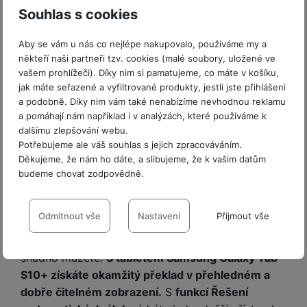
Pořizujte poznámky ze schůzky, aniž byste
Souhlas s cookies
jakkoliv tříštili svou pozornost. Stačí obsah
schůzky nahrát a poté nechat pořízenou zvukovou
Aby se vám u nás co nejlépe nakupovalo, používáme my a
někteří naši partneři tzv. cookies (malé soubory, uložené ve
stopu přepsat do textu.
Aplikace Galaxy AI
navíc
vašem prohlížeči). Díky nim si pamatujeme, co máte v košíku,
dokáže posléze tyto
poznámky formátovat a
jak máte seřazené a vyfiltrované produkty, jestli jste přihlášeni
shrnout
. Formátování všech vašich poznámek
a podobně. Díky nim vám také nenabízíme nevhodnou reklamu
bude odteď ještě snazší v
režimu rozdělené
a pomáhají nám například i v analýzách, které používáme k
obrazovky
. S jeho pomocí můžete v jeden moment
dalšímu zlepšování webu.
třeba měnit formátování a zároveň sledovat
Potřebujeme ale váš souhlas s jejich zpracováváním.
Děkujeme, že nám ho dáte, a slibujeme, že k vašim datům
původní text.
Samsung Galaxy Tab S10 Plus.
budeme chovat zodpovědně.
Překládejte celé PDF soubory
Nastavení souhlasů s kategoriemi
a řešte matematické úlohy.
cookies
Odmítnout vše
Nastavení
Přijmout vše
Potřebujete si přečíst soubor ve formátu .pdf
psaném v jazyce, kterému nerozumíte? Odteď už
Technické
Technické
-
bez těchto cookies náš web nebude fungovat
.
snadno můžete.
S tabletem Samsung Galaxy Tab
VŽDY AKTIVNÍ
S10+ získáte okamžitý překlad v přehledném a
dobře čitelném zobrazení.
S
funkcí Řešení
Technické cookies umožňují váš průchod nákupním košíkem,