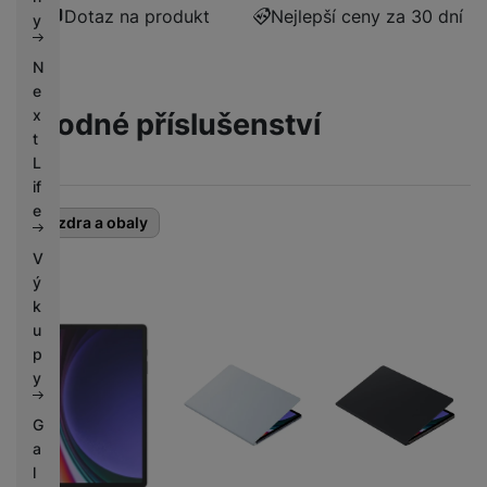
k
Dotaz na produkt
Nejlepší ceny za 30 dní
e
y
y
N
e
Vhodné příslušenství
x
t
L
if
e
Pouzdra a obaly
V
ý
k
u
p
y
G
a
l