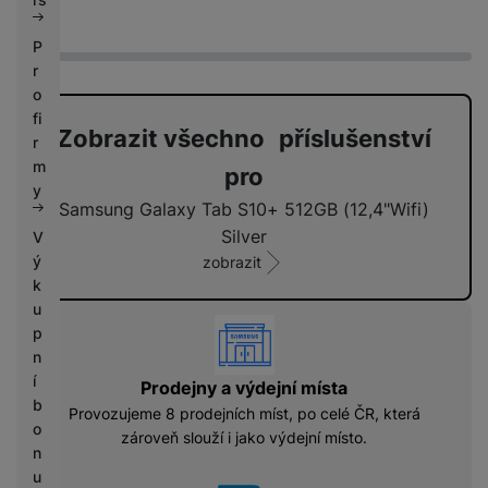
Zánovní -
jako nové
P
r
o
fi
Zobrazit všechno příslušenství
r
m
pro
y
Samsung Galaxy Tab S10+ 512GB (12,4"Wifi)
Silver
V
ý
zobrazit
k
u
vyhody
p
n
í
Prodejny a výdejní místa
b
Provozujeme 8 prodejních míst, po celé ČR, která
o
zároveň slouží i jako výdejní místo.
n
u