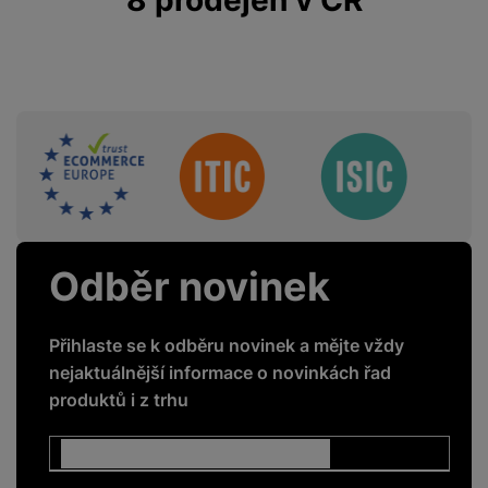
8 prodejen v ČR
FUNKCE
4G
Ne
Sdružení
5G
Ne
GPS
Ano
GSM
Ne
Odběr novinek
LTE
Ne
NFC
Ne
Přihlaste se k odběru novinek a mějte vždy
nejaktuálnější informace o novinkách řad
Rozpoznání obličeje
Ano
produktů i z trhu
Čtečka otisku prstů
Ano