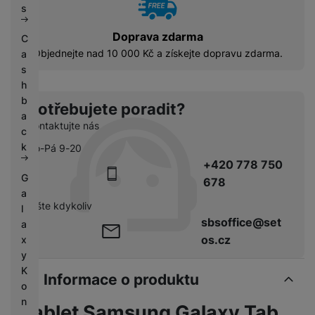
s
Doprava zdarma
C
Objednejte nad 10 000 Kč a získejte dopravu zdarma.
a
s
h
b
Potřebujete poradit?
a
Kontaktujte nás
c
k
Po-Pá 9-20
+420 778 750
G
678
a
pište kdykoliv
l
sbsoffice@set
a
os.cz
x
y
K
Informace o produktu
o
n
Tablet Samsung Galaxy Tab