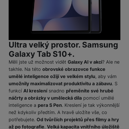
Ultra velký prostor. Samsung
Galaxy Tab S10+.
Měli jste už možnost vidět
Galaxy AI v akci
? Ale ne
takhle. Na této
obrovské obrazovce funkce
umělé inteligence ožijí ve velkém stylu
, aby vám
umožnily maximalizovat produktivitu a zábavu
. S
funkcí
AI kreslení
snadno
přeměníte své hrubé
náčrty a obrázky v umělecká díla
pomocí umělé
inteligence a
pera S Pen
. Kreslení je tak výkonnější
než kdykoliv předtím. A hravě uložíte vše, co
potřebujete.
Od tvůrčích projektů přes filmy a hry
až po fotografie
.
Velká kapacita vnitřního úložiště