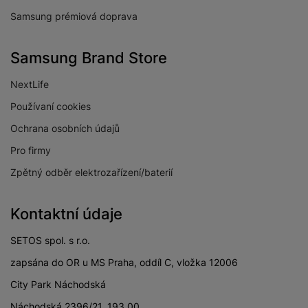
širokoúhlého
8 MPX
Samsung prémiová doprava
fotoaparátu
Samsung Brand Store
NextLife
PROCESOR
Používaní cookies
Ochrana osobních údajů
1x 3.4GHz + 3x
Rychlost CPU
2.8GHz + 4x2GHz
Pro firmy
Počet jader
Zpětný odběr elektrozařízení/baterií
8
procesoru
Mediatek Dimensity
Kontaktní údaje
Procesor
9300+
SETOS spol. s r.o.
zapsána do OR u MS Praha, oddíl C, vložka 12006
City Park Náchodská
KONEKTIVITA
Náchodská 2396/21, 193 00