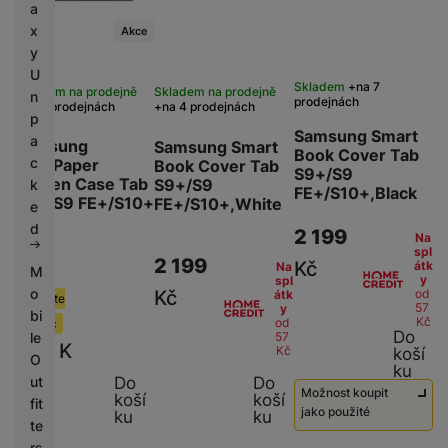
a
x
Akce
y
U
Skladem
na 7
Skladem na prodejně
Skladem na prodejně
n
prodejnách
na 7 prodejnách
na 4 prodejnách
p
Samsung Smart
a
Samsung
Samsung Smart
Book Cover Tab
c
NotePaper
Book Cover Tab
S9+/S9
Screen Case Tab
S9+/S9
k
FE+/S10+,Black
S9+/S9 FE+/S10+
FE+/S10+,White
e
d
2 199
Na
spl
-38 %
2 199
Kč
átk
Na
M
799
Kč
y
spl
o
Kč
od
átk
Ušetříte
57
y
bi
Kč
od
300
Kč
Do
57
le
499
K
Kč
koší
O
ku
č
Do
ut
Do
Možnost koupit
koší
koší
fit
jako použité
ku
ku
te
rs
Použité -
990
Kč