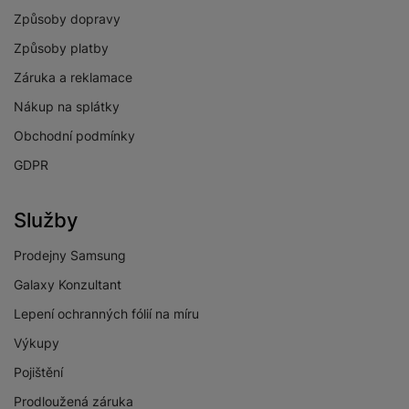
30 SN/S
videa za sekundu
Způsoby dopravy
Počet objektivů
Způsoby platby
předního
1
Záruka a reklamace
fotoaparátu
Nákup na splátky
Počet objektivů
2
zadního fotoaparátu
Obchodní podmínky
Rozlišení předního
GDPR
12 MPX
fotoaparátu
Maximální rozlišení
Služby
4K
videa
Prodejny Samsung
Světelnost předního
f/2.4
fotoaparátu
Galaxy Konzultant
Světelnost hlavního
Lepení ochranných fólií na míru
f/2.0
fotoaparátu
Výkupy
Rozlišení hlavního
13 MPX
Pojištění
zadního fotoaparátu
Prodloužená záruka
Rozlišení