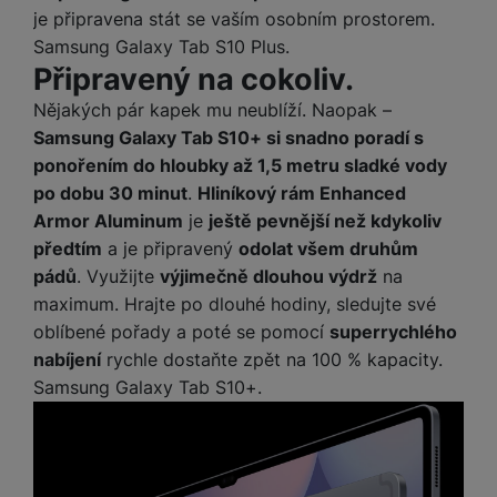
je připravena stát se vaším osobním prostorem.
Samsung Galaxy Tab S10 Plus.
Připravený na cokoliv.
Nějakých pár kapek mu neublíží. Naopak –
Samsung Galaxy Tab S10+ si snadno poradí s
ponořením do hloubky až 1,5 metru sladké vody
po dobu 30 minut
.
Hliníkový rám Enhanced
Armor Aluminum
je
ještě pevnější než kdykoliv
předtím
a je připravený
odolat všem druhům
pádů
. Využijte
výjimečně dlouhou výdrž
na
maximum. Hrajte po dlouhé hodiny, sledujte své
oblíbené pořady a poté se pomocí
superrychlého
nabíjení
rychle dostaňte zpět na 100 % kapacity.
Samsung Galaxy Tab S10+.