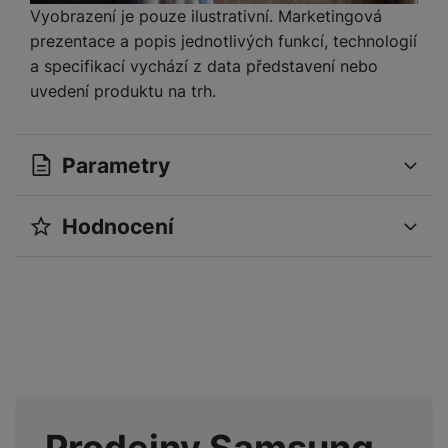
Vyobrazení je pouze ilustrativní. Marketingová
prezentace a popis jednotlivých funkcí, technologií
a specifikací vychází z data představení nebo
uvedení produktu na trh.
Parametry
Hodnocení
OBECNÉ
Pro vkládání recenzí je nutné se přihlásit.
Operační systém
Android
Modelová řada
TAB S10+
Recenze
Sériová řada
TAB S
Nebyla přidána žádná recenze.
Značka
Samsung
Verze vybraného
14
operačního systému