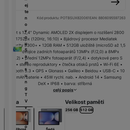
r
N
m
a
ej
P
í
v
y
a
R
ín
předchozí
následující
r
te
o
n
bí
e
k
n
T
n
w
Kód produktu:
POTBSUX820061
EAN:
8806095597263
é
je
d
y
é
e
o
e
l
č
u
d
l
v
r
e
Tablet s 12,4" Dynamic AMOLED 2X displejem o rozlišení 2800
k
k
e
e
o
b
d
×1752px (120Hz, 16:10) • 8jádrový procesor Mediatek
y
c
s
v
u
a
n
Dimensity 9300+ • 12GB RAM • 512GB uložiště (microSD až 1,5
k
e
k
i
S
n
i
TB) • dvojice zadních fotoaparátů 13MPx (F/2,0) a 8MPx
c
y
z
a
k
K
c
(F/2,2) • přední 12MPx fotoaparát (F/2,4) • dotykové pero S
h
e
m
y
a
e
Pen • stereo reproduktory • čtečka otisků prstů • Wi-Fi 6E •
y
D
/
s
b
Bluetooth 5.3 • GPS • Glonass • Galileo • Beidou • USB-C • 10
tr
i
F
A
M
u
e
090mAh baterie • 45W rychl. nab. • Android 14 • Samsung
ý
g
l
u
r
n
l
DeX • IP68 • barva: stříbrná
m
e
a
d
a
g
y
celý popis
h
s
s
i
z
T
o
t
h
o
ni
V
Barva
Velikost paměti
di
o
d
č
v
n
256 GB
512 GB
ř
D
i
k
ý
k
e
o
s
y
h
á
m
k
o
m
Stříbrná
Šedá