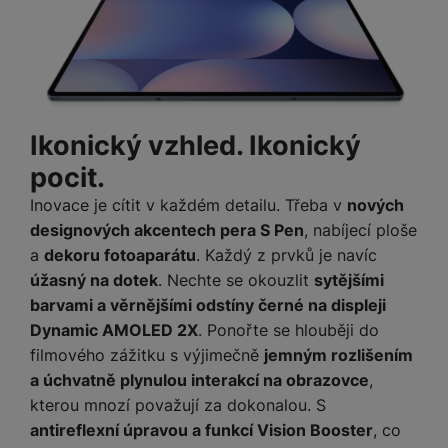
Ikonický vzhled. Ikonický
pocit.
Inovace je cítit v každém detailu. Třeba v
nových
designových akcentech pera S Pen
, nabíjecí ploše
a
dekoru fotoaparátu
. Každý z prvků je navíc
úžasný na dotek
. Nechte se okouzlit
sytějšími
barvami a věrnějšími odstíny černé na displeji
Dynamic AMOLED 2X
. Ponořte se hlouběji do
filmového zážitku s výjimečně
jemným rozlišením
a úchvatně plynulou interakcí na obrazovce
,
kterou mnozí považují za dokonalou. S
antireflexní úpravou a funkcí Vision Booster
, co