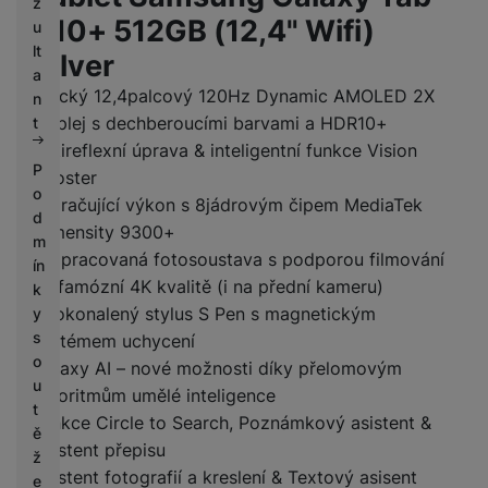
z
S10+ 512GB (12,4" Wifi)
u
lt
Silver
a
Epický 12,4palcový 120Hz Dynamic AMOLED 2X
n
displej s dechberoucími barvami a HDR10+
t
Antireflexní úprava & inteligentní funkce Vision
P
Booster
o
Omračující výkon s 8jádrovým čipem MediaTek
d
Dimensity 9300+
m
Propracovaná fotosoustava s podporou filmování
ín
ve famózní 4K kvalitě (i na přední kameru)
k
Zdokonalený stylus S Pen s magnetickým
y
s
systémem uchycení
o
Galaxy AI – nové možnosti díky přelomovým
u
algoritmům umělé inteligence
t
Funkce Circle to Search, Poznámkový asistent &
ě
Asistent přepisu
ž
Asistent fotografií a kreslení & Textový asisent
e