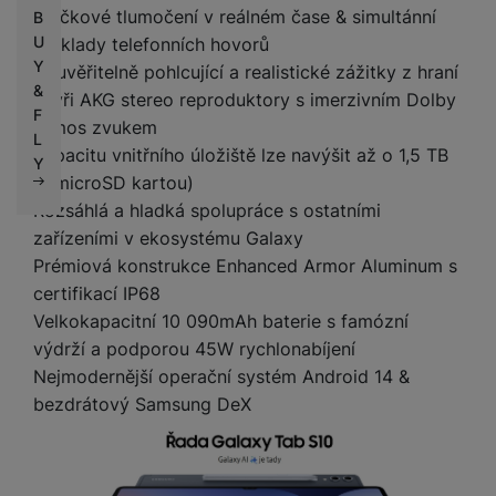
Špičkové tlumočení v reálném čase & simultánní
B
U
překlady telefonních hovorů
Y
Neuvěřitelně pohlcující a realistické zážitky z hraní
&
Čtyři AKG stereo reproduktory s imerzivním Dolby
F
Atmos zvukem
L
Kapacitu vnitřního úložiště lze navýšit až o 1,5 TB
Y
(s microSD kartou)
Rozsáhlá a hladká spolupráce s ostatními
zařízeními v ekosystému Galaxy
Prémiová konstrukce Enhanced Armor Aluminum s
certifikací IP68
Velkokapacitní 10 090mAh baterie s famózní
výdrží a podporou 45W rychlonabíjení
Nejmodernější operační systém Android 14 &
bezdrátový Samsung DeX