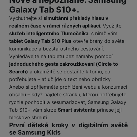
Galaxy Tab S10+.
Vychutnejte si
simultánní překlady hlasu v
reálném čase v rámci různých aplikací
. Využijte
služeb inteligentního Tlumočníka
, s nímž vám
tablet Galaxy Tab S10 Plus
otevře brány do světa
komunikace a bezstarostného cestování.
Vyhledávejte na tabletu bez námahy pomocí
jednoduchého gesta zakroužkování (Circle to
Search)
a okamžitě se dostaňte k tomu, co
potřebujete – ať už jde o text nebo obrázky.
Anebo si zpříjemněte prohlížení webu a konzumaci
obsahu – když najdete stránku, kterou potřebujete
rychle pochopit a sesumarizovat, Samsung Galaxy
Tab S10+ vám skrze
Smart asistenta
přinese její
bleskové shrnutí.
První dětské kroky v digitálním světě
se Samsung Kids