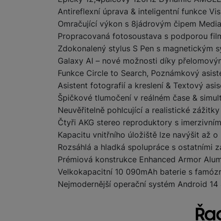
Antireflexní úprava & inteligentní funkce Vi
Omračující výkon s 8jádrovým čipem Medi
Marketingové cookies pou
Propracovaná fotosoustava s podporou film
na našich stránkách, tak n
Zdokonalený stylus S Pen s magnetickým 
Galaxy AI – nové možnosti díky přelomový
Funkce Circle to Search, Poznámkový asiste
Asistent fotografií a kreslení & Textový asis
Špičkové tlumočení v reálném čase & simult
Neuvěřitelně pohlcující a realistické zážitky
Čtyři AKG stereo reproduktory s imerzivn
Kapacitu vnitřního úložiště lze navýšit až o
Rozsáhlá a hladká spolupráce s ostatními 
Prémiová konstrukce Enhanced Armor Alumi
Velkokapacitní 10 090mAh baterie s famózn
Nejmodernější operační systém Android 1