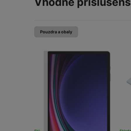
Vhodné příslušens
Pouzdra a obaly
Sklad
Skladem na prodejně
na 7 prodejnách