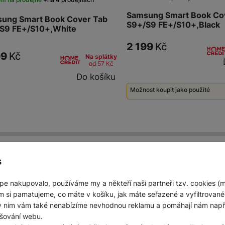
Samsung Smart Book Co
ung Smart Book Cover Tab
S9+/S9 FE+/S10+,Black
S9 FE+/S10+,White
2 199
Kč
99
Kč
Na splátky
od 57
Kč
Do košíku
Možnost koupit jako použité
Použité - Zánovní - jako nové
s
pe nakupovalo, používáme my a někteří naši partneři tzv. cookies (
í místa
Do
m si pamatujeme, co máte v košíku, jak máte seřazené a vyfiltrované p
erá zároveň slouží i jako výdejní
Objednejte nad 10 0
ky nim vám také nenabízíme nevhodnou reklamu a pomáhají nám napřík
šování webu.