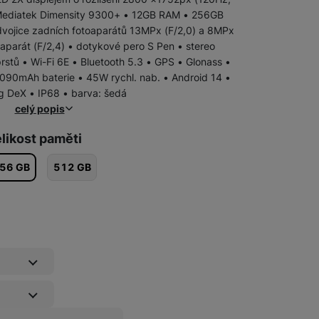
 Mediatek Dimensity 9300+ • 12GB RAM • 256GB
 dvojice zadních fotoaparátů 13MPx (F/2,0) a 8MPx
oaparát (F/2,4) • dotykové pero S Pen • stereo
rstů • Wi-Fi 6E • Bluetooth 5.3 • GPS • Glonass •
 090mAh baterie • 45W rychl. nab. • Android 14 •
 DeX • IP68 • barva: šedá
celý popis
likost paměti
56 GB
512 GB
Pojištění kryje náhodné poškození výrobku, krádež nebo loupež