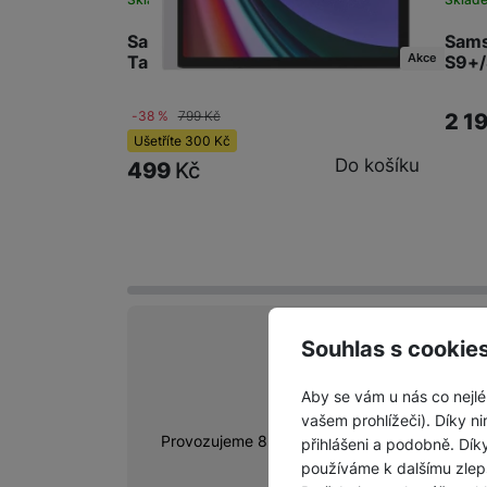
Sams
Samsung NotePaper Screen Case
Akce
S9+/
Tab S9+/S9 FE+/S10+
-38 %
799
Kč
2 1
Ušetříte
300
Kč
Do košíku
499
Kč
Souhlas s cookie
vyhody
Aby se vám u nás co nejlé
Prodejny a výdejn
vašem prohlížeči). Díky ni
Provozujeme 8 prodejních míst, po celé ČR, kt
přihlášeni a podobně. Dí
místo.
používáme k dalšímu zlep