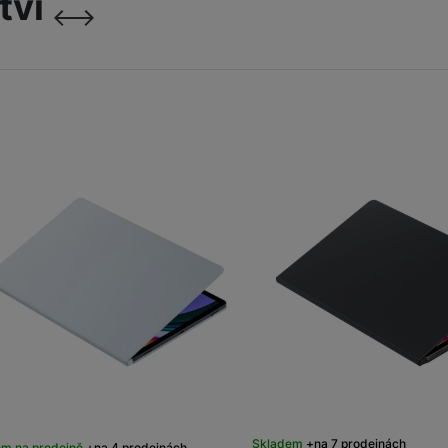
tví
následující
předchozí
Skladem
na 7 prodejnách
em na prodejně
na 4 prodejnách