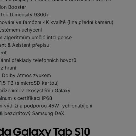
sion Booster
aTek Dimensity 9300+
žíváme my nebo naši partneři, abychom vám mohli zobrazit vhodné
ování ve famózní 4K kvalitě (i na přední kameru)
a stránkách třetích stran.
systémem uchycení
m algoritmům umělé inteligence
nt & Asistent přepisu
ent
ánní překlady telefonních hovorů
 z hraní
ím Dolby Atmos zvukem
 1,5 TB (s microSD kartou)
zařízeními v ekosystému Galaxy
num s certifikací IP68
í výdrží a podporou 45W rychlonabíjení
4 & bezdrátový Samsung DeX