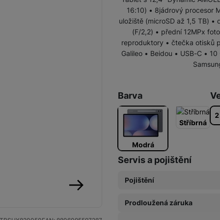
16:10) • 8jádrový procesor
Galaxy Tab S10 Ultra
uložiště (microSD až 1,5 TB) •
(F/2,2) • přední 12MPx fot
reproduktory • čtečka otisků p
Galileo • Beidou • USB-C • 10
Samsung
Barva
Ve
2
Stříbrná
Modrá
Servis a pojištění
Pojištění
následující
Prodloužená záruka
Pojištění Space care 1 rok
3 099
Kč