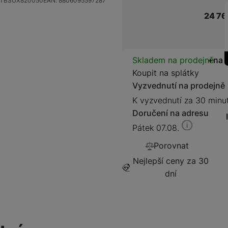
TBSUX820050
EAN:
8806095597287
Prodloužená záruka 1 rok
1 659
Kč
24 76
Pojištění Space care 2 ro
5 529
Kč
Prodloužená záruka 2 rok
Dostupnos
Skladem na prodejně
na 
2 379
Kč
Koupit na splátky
Vyzvednutí na prodejně
Prodloužená záruka 3 rok
K vyzvednutí za 30 minu
3 319
Kč
Doručení na adresu
Pátek 07.08.
Porovnat
Nejlepší ceny za 30
dní