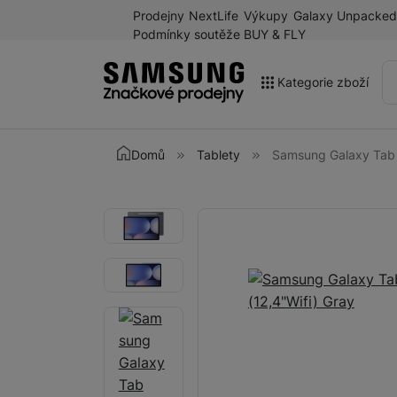
Prodejny
NextLife
Výkupy
Galaxy Unpacked
Podmínky soutěže BUY & FLY
Kategorie zboží
Akce
Domů
Tablety
Samsung Galaxy Tab 
Výprodej
Galaxy Z Fold8 a další
Fotografie
Fotografie
novinky léta 2026
Mobilní telefony
Chytré hodinky
Tablety
Sluchátka
Galaxy Ring