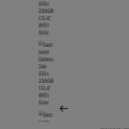
Audio
Příslušenství
Televize/Audio
Domácí spotřebiče
Monitory
Vrácené zboží
Měsíční nabídky
Totální výprodej
Sekce šílených cen
Předobjednejte novou
předchozí
Samsung TV výhodněji
Cashback