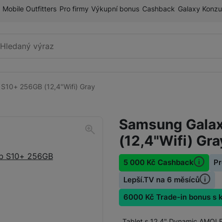
Mobile Outfitters
Pro firmy
Výkupní bonus
Cashback
Galaxy Konzu
Vyhledávání
S10+ 256GB (12,4"Wifi) Gray
Galaxy Tab S
Galaxy Tab S11 Ultra
Samsung Galax
Galaxy Tab S11
(12,4"Wifi) Gra
Galaxy Tab S10+
Galaxy Tab S10 FE
Akce
5 000 Kč Cashback
Pr
Nak
Galaxy Tab S10 FE+
Lepší.TV na 6 měsíců
Klávesnice k tabletům
6000 Kč Trade-in bonus s
Galaxy Tab S10 Lite
Tablet s 12,4" Dynamic AMOLE