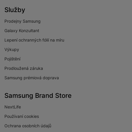
FOTOAPARÁT
Služby
Přisvětlovací dioda
Ne
Prodejny Samsung
Frekvence snímků
Galaxy Konzultant
60 SN/S
videa za sekundu
Lepení ochranných fólií na míru
Počet objektivů
Výkupy
předního
1
fotoaparátu
Pojištění
Počet objektivů
Prodloužená záruka
1
zadního fotoaparátu
Samsung prémiová doprava
Rozlišení předního
5 MPX
fotoaparátu
Samsung Brand Store
Světelnost předního
f/2.2
fotoaparátu
NextLife
Světelnost hlavního
Používaní cookies
f/2.0
fotoaparátu
Ochrana osobních údajů
Rozlišení hlavního