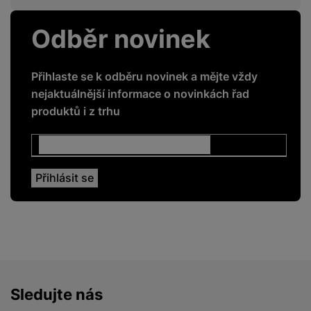
5G
Ne
Odběr novinek
GPS
Ano
GSM
Ne
Přihlaste se k odběru novinek a mějte vždy
nejaktuálnější informace o novinkách řad
LTE
Ne
produktů i z trhu
NFC
Ne
Rozpoznání obličeje
Ano
Čtečka otisku prstů
Ne
ENERGETICKÉ HODNOTY
Energetická třída
C
Sledujte nás