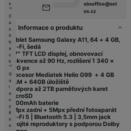
sbsoffice@set
s
os.cz
C
a
Informace o produktu
s
h
Tablet Samsung Galaxy A11, 64 + 4 GB,
b
Wi-Fi, šedá
a
8,7″ TFT LCD displej, obnovovací
c
frekvence až 90 Hz, rozlišení 1 340 ×
k
800 px
G
Procesor Mediatek Helio G99 + 4 GB
a
RAM + 64GB úložiště
l
Podpora až 2TB paměťových karet
a
microSD
x
5100mAh baterie
y
8Mpx zadní + 5Mpx přední fotoaparát
K
Wi-Fi 5 | Bluetooth 5.3 | 3,5mm jack
o
Dvojité reproduktory s podporou Dolby
n