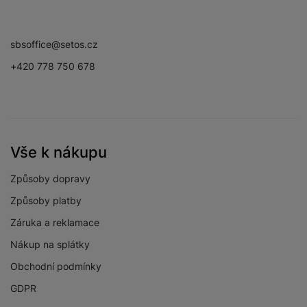
Facebook
Instagram
YouTube
DISPLEJ
sbsoffice@setos.cz
+420 778 750 678
Dotykový
Ano
Obnovovací
90 HZ
frekvence
Jemnost displeje
179 PPI
Vše k nákupu
Rozlišení displeje
1340 x 800
Způsoby dopravy
Svítivost displeje
480 NITS
Způsoby platby
Typ displeje
TFT PLS
Záruka a reklamace
Velikost displeje
8,7 "
Nákup na splátky
Obchodní podmínky
GDPR