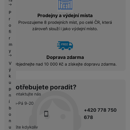
vyhody
P
Prodejny a výdejní místa
r
Provozujeme 8 prodejních míst, po celé ČR, která
o
zároveň slouží i jako výdejní místo.
fi
r
m
y
Doprava zdarma
V
Objednejte nad 10 000 Kč a získejte dopravu zdarma.
ý
k
u
Potřebujete poradit?
p
Kontaktujte nás
n
í
Po-Pá 9-20
b
+420 778 750
o
678
n
pište kdykoliv
u