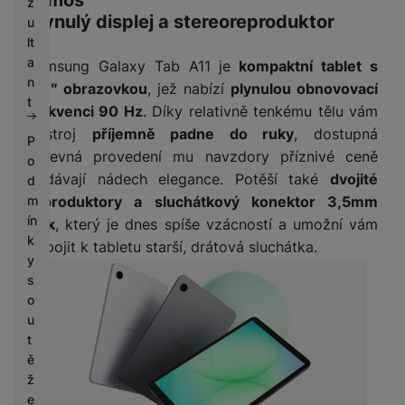
Atmos
z
Plynulý displej a stereoreproduktor
u
lt
a
Samsung Galaxy Tab A11 je
kompaktní tablet s
n
8,7″ obrazovkou
, jež nabízí
plynulou obnovovací
t
frekvenci 90 Hz
. Díky relativně tenkému tělu vám
přístroj
příjemně padne do ruky
, dostupná
P
barevná provedení mu navzdory příznivé ceně
o
dodávají nádech elegance. Potěší také
dvojité
d
m
reproduktory a sluchátkový konektor 3,5mm
ín
jack
, který je dnes spíše vzácností a umožní vám
k
připojit k tabletu starší, drátová sluchátka.
y
s
o
u
t
ě
ž
e