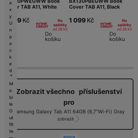
BX130PWEGWW Book
BX130PBEGWW Book
a
Cover TAB A11, White
Cover TAB A11, Black
x
y
1 099
Kč
1 099
Kč
Na
Na
U
splátky
splátky
od 28
Kč
od 28
Kč
n
Do
Do
p
košíku
košíku
a
c
k
e
d
M
Zobrazit všechno příslušenství
o
bi
pro
le
O
Samsung Galaxy Tab A11 64GB (8,7"Wi-Fi) Gray
ut
zobrazit
fit
te
rs