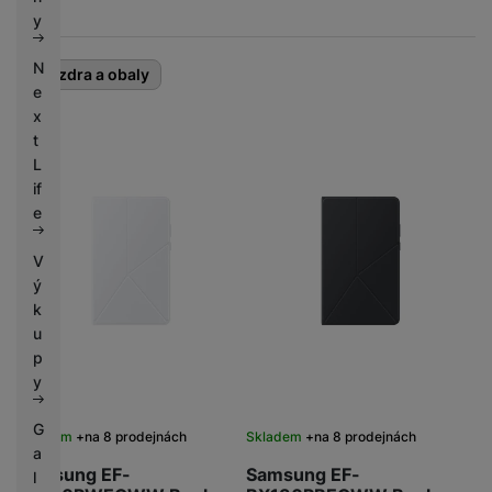
k
e
y
y
N
Pouzdra a obaly
e
x
t
L
if
e
V
ý
k
u
p
y
G
Skladem
na 8 prodejnách
Skladem
na 8 prodejnách
a
Samsung EF-
Samsung EF-
l