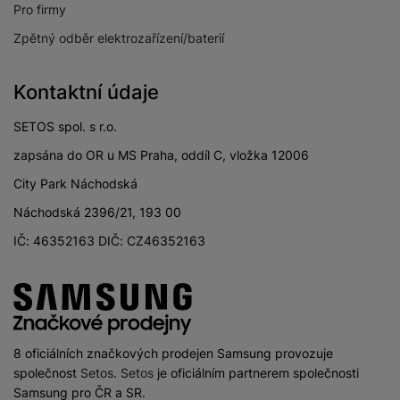
8 MPX
Pro firmy
zadního fotoaparátu
Zpětný odběr elektrozařízení/baterií
Kontaktní údaje
PROCESOR
SETOS spol. s r.o.
2x 2,2GHz + 6x
Rychlost CPU
zapsána do OR u MS Praha, oddíl C, vložka 12006
2,0GHz
City Park Náchodská
Počet jader
8
Náchodská 2396/21, 193 00
procesoru
IČ: 46352163 DIČ: CZ46352163
Procesor
Mediatek Helio G99
KONEKTIVITA
8 oficiálních značkových prodejen Samsung provozuje
společnost
Setos
.
Setos
je oficiálním partnerem společnosti
Verze bluetooth
Bluetooth 5.3
Samsung pro ČR a SR.