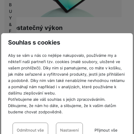
B
U
Y
&
Dostatečný výkon
F
L
Souhlas s cookies
Galaxy Tab A11 je
určený méně náročným
Y
uživatelům
. Vedle osmijádrového procesoru nabízí
Aby se vám u nás co nejlépe nakupovalo, používáme my a
základní 4 GB RAM a 64GB úložiště
. U toho si
někteří naši partneři tzv. cookies (malé soubory, uložené ve
zaslouží pochvalu
možnost rozšířit kapacitu
vašem prohlížeči). Díky nim si pamatujeme, co máte v košíku,
pomocí paměťové karty microSD
, jež může mít až
jak máte seřazené a vyfiltrované produkty, jestli jste přihlášeni
neuvěřitelnou kapacitu 2 TB. O výdrž se stará
a podobně. Díky nim vám také nenabízíme nevhodnou reklamu
baterie s kapacitou 5100 mAh
, bezdrátové
a pomáhají nám například i v analýzách, které používáme k
dalšímu zlepšování webu.
připojení zajišťují
Wi-Fi 5 a Bluetooth 5.3
. Chcete-
Potřebujeme ale váš souhlas s jejich zpracováváním.
li zvěčnit své okolí nebo například
Děkujeme, že nám ho dáte, a slibujeme, že k vašim datům
videotelefonovat, oceníte
dva fotoaparáty: zadní,
budeme chovat zodpovědně.
8Mpx + přední, 5Mpx.
Nastavení souhlasů s kategoriemi
cookies
Odmítnout vše
Nastavení
Přijmout vše