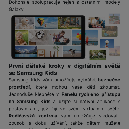
Dokonale spolupracuje nejen s ostatními modely
uživatele našeho webu.
Galaxy.
Marketingové cookies používáme my nebo naši partneři,
abychom vám mohli zobrazit vhodné obsahy nebo reklamy jak
na našich stránkách, tak na stránkách třetích stran.
První dětské kroky v digitálním světě
se Samsung Kids
Samsung Kids vám umožňuje vytvářet
bezpečné
prostředí
, které mohou vaše děti zkoumat.
Jednoduše klepněte v
Panelu rychlého přístupu
na Samsung Kids
a užijte si nativní aplikace s
postavičkami, jež žijí ve svém virtuálním světě.
Rodičovská kontrola
vám umožňuje sledovat
způsob a dobu užívání, takže dětem můžete