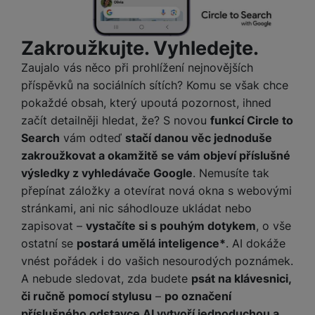
náš web dále zlepšovat
.
vám pomoci s vyplňováním formulářů, umožní nám zobrazit
Povoleno
služby jako je chat a podobně.
Zakroužkujte. Vyhledejte.
Tyto cookies nám umožňují měření výkonu našeho webu i
Zaujalo vás něco při prohlížení nejnovějších
Marketingové
Marketingové
-
abychom vás neobtěžovali nevhodnou
našich reklamních kampaní. Jejich pomocí určujeme počet
příspěvků na sociálních sítích? Komu se však chce
reklamou
.
návštěv a zdroje návštěv našich internetových stránek. Data
pokaždé obsah, který upoutá pozornost, ihned
Povoleno
získaná pomocí těchto cookies zpracováváme souhrnně a
anonymně, takže nejsme schopni identifikovat konkrétní
začít detailněji hledat, že? S novou
funkcí Circle to
uživatele našeho webu.
Search
vám odteď
stačí danou věc jednoduše
Marketingové cookies používáme my nebo naši partneři,
zakroužkovat a okamžitě se vám objeví příslušné
abychom vám mohli zobrazit vhodné obsahy nebo reklamy jak
výsledky z vyhledávače Google
. Nemusíte tak
na našich stránkách, tak na stránkách třetích stran.
přepínat záložky a otevírat nová okna s webovými
stránkami, ani nic sáhodlouze ukládat nebo
zapisovat –
vystačíte si s pouhým dotykem
, o vše
ostatní se
postará umělá inteligence*
. AI dokáže
vnést pořádek i do vašich nesourodých poznámek.
A nebude sledovat, zda budete
psát na klávesnici,
či ručně pomocí stylusu
–
po označení
příslušného odstavce AI vytvoří jednoduchou a