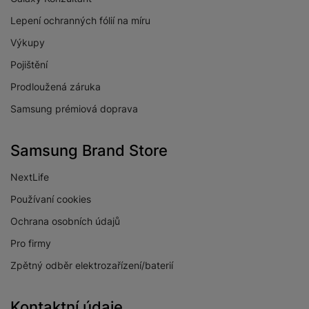
fotoaparátu
Lepení ochranných fólií na míru
Počet objektivů
3
Výkupy
zadního fotoaparátu
Pojištění
Rozlišení předního
12 MPX
fotoaparátu
Prodloužená záruka
Maximální rozlišení
Samsung prémiová doprava
8K
videa
Slow Motion videa
Ano
Samsung Brand Store
Stabilizace obrazu
Ano
NextLife
Světelnost předního
Používaní cookies
f/2.2
fotoaparátu
Ochrana osobních údajů
Světelnost hlavního
f/1.8
Pro firmy
fotoaparátu
Zpětný odběr elektrozařízení/baterií
Světelnost
širokoúhlého
f/2.2
fotoaparátu
Kontaktní údaje