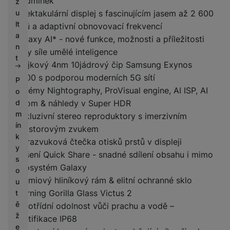
podmínek
z
u
Spektakulární displej s fascinujícím jasem až 2 600
lt
nitů a adaptivní obnovovací frekvencí
a
Galaxy AI* - nové funkce, možnosti a příležitosti
n
díky síle umělé inteligence
t
Vlajkový 4nm 10jádrový čip Samsung Exynos
2400 s podporou moderních 5G sítí
P
Sytémy Nightography, ProVisual engine, AI ISP, AI
o
d
Zoom & náhledy v Super HDR
m
Exkluzivní stereo reproduktory s imerzivním
ín
prostorovým zvukem
k
Ultrazvuková čtečka otisků prstů v displeji
y
Řešení Quick Share - snadné sdílení obsahu i mimo
s
ekosystém Galaxy
o
Prémiový hliníkový rám & elitní ochranné sklo
u
Corning Gorilla Glass Victus 2
t
ě
Prvotřídní odolnost vůči prachu a vodě –
ž
certifikace IP68
e