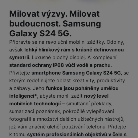
Milovat výzvy. Milovat
budoucnost. Samsung
Galaxy S24 5G.
Připravte se na revoluční mobilní zážitky. Odolný,
avšak
lehký hliníkový rám s krásně definovanou
symetrií
. Luxusně plochý displej. A komplexní
standard ochrany IP68 vůči vodě a prachu
.
Přivítejte
smartphone Samsung Galaxy S24 5G
, se
kterým redefinujete oblast kreativity, produktivity
a zábavy. Jeho
funkce jsou poháněny umělou
inteligencí*
, abyste mohli zažít
nový level
mobilních technologií
– simultánní překlady,
sumarizaci poznámek, pokročilé vylepšování
fotografií a množství dalších užitečných nástrojů,
jež vám značně ulehčí používání telefonu. Přidejte
k tomu
systém profesionálních objektivů v čele s