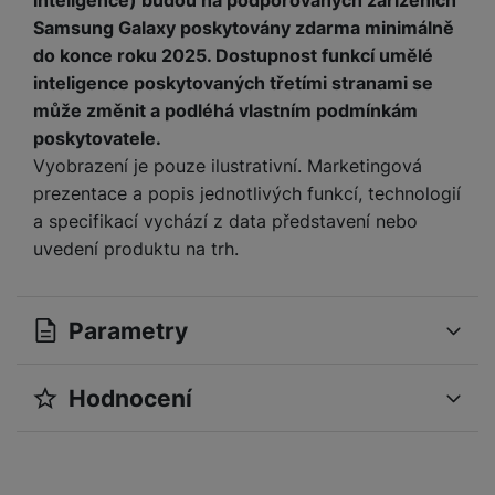
inteligence) budou na podporovaných zařízeních
Samsung Galaxy poskytovány zdarma minimálně
do konce roku 2025. Dostupnost funkcí umělé
inteligence poskytovaných třetími stranami se
může změnit a podléhá vlastním podmínkám
poskytovatele.
Vyobrazení je pouze ilustrativní. Marketingová
prezentace a popis jednotlivých funkcí, technologií
a specifikací vychází z data představení nebo
uvedení produktu na trh.
Parametry
Hodnocení
OBECNÉ
Pro vkládání recenzí je nutné se přihlásit.
Operační systém
Android
Samsung Galaxy