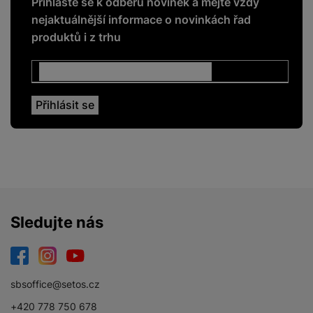
Přihlaste se k odběru novinek a mějte vždy
NFC
Ano
nejaktuálnější informace o novinkách řad
produktů i z trhu
Rozpoznání obličeje
Ano
Čtečka otisku prstů
Ano
ENERGETICKÉ HODNOTY
Energetická třída
A
Sledujte nás
DISPLEJ
Facebook
Instagram
YouTube
Dotykový
Ano
sbsoffice@setos.cz
Obnovovací
+420 778 750 678
120 HZ