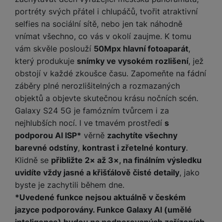
portréty svých přátel i chlupáčů, tvořit atraktivní
selfies na sociální sítě, nebo jen tak náhodně
vnímat všechno, co vás v okolí zaujme. K tomu
vám skvěle poslouží
50Mpx hlavní fotoaparát
,
který produkuje
snímky ve vysokém rozlišení
, jež
obstojí v každé zkoušce času. Zapomeňte na fádní
záběry plné nerozlišitelných a rozmazaných
objektů a objevte skutečnou krásu nočních scén.
Galaxy S24 5G je famózním tvůrcem i za
nejhlubších nocí. I ve tmavém prostředí
s
podporou AI ISP*
věrně
zachytíte všechny
barevné odstíny
,
kontrast i zřetelné kontury
.
Klidně se
přibližte 2× až 3×, na finálním výsledku
uvidíte vždy jasné a křišťálově čisté detaily
, jako
byste je zachytili během dne.
*Uvedené funkce nejsou aktuálně v českém
jazyce podporovány. Funkce Galaxy AI (umělé