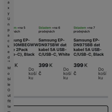
a
x
y
U
n
Skladem
na 5
Skladem
na 6
Skladem
na 7
p
prodejnách
prodejnách
prodejnách
a
Samsung EP-
Samsung EP-
Samsung EP-
c
DG930MBEGWW
DN975BW dat
DN975BB dat
k
Cable 2Pack
kabel 5A USB-
kabel 5A USB-
e
(Type-C), Black
C/USB-C, White
C/USB-C, Black
d
399
K
399
K
399
K
M
Do
Do
Do
č
č
č
koší
koší
koší
o
ku
ku
ku
bi
le
O
ut
fit
te
rs