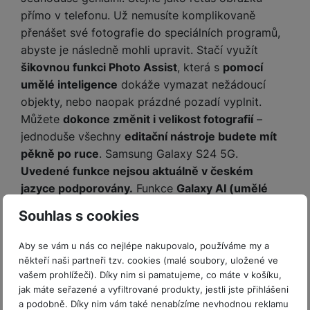
přímo v telefonu. Už nemusíte komplikovaně
přenášet své fotografie do speciálních programů,
abyste je následně mohli upravit. Stačí využít
šikovnou funkci Photo Assist
, která s
pomocí
umělé inteligence
dokáže vymazat nežádoucí
objekty, nebo naopak prázdné pozadí vyplnit.
Můžete
dokonce změnit i velikost fotografií
–
jednoduše všechny
editační nástroje budete mít
pěkně po ruce
. Samsung Galaxy S24 5G.
Uvedené funkce nejsou aktuálně v českém
jazyce podporovány.
Funkce
Galaxy AI (umělé
inteligence)
budou na podporovaných zařízeních
Souhlas s cookies
Samsung Galaxy poskytovány zdarma minimálně
do konce roku 2025.
Dostupnost funkcí umělé
Aby se vám u nás co nejlépe nakupovalo, používáme my a
inteligence poskytovaných třetími stranami se
někteří naši partneři tzv. cookies (malé soubory, uložené ve
může změnit a podléhá vlastním podmínkám
vašem prohlížeči). Díky nim si pamatujeme, co máte v košíku,
jak máte seřazené a vyfiltrované produkty, jestli jste přihlášeni
poskytovatele.
a podobně. Díky nim vám také nenabízíme nevhodnou reklamu