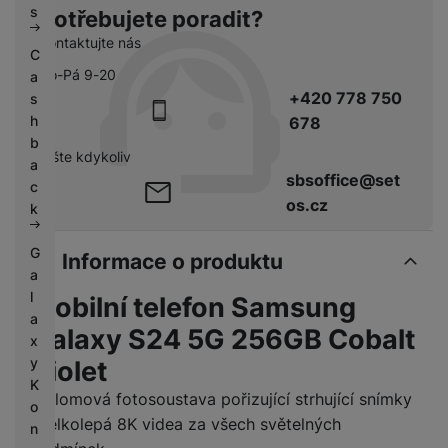
s
Potřebujete poradit?
Kontaktujte nás
C
Po-Pá 9-20
a
+420 778 750
s
h
678
b
pište kdykoliv
a
sbsoffice@set
c
os.cz
k
G
Informace o produktu
a
l
Mobilní telefon Samsung
a
Galaxy S24 5G 256GB Cobalt
x
y
Violet
K
Přelomová fotosoustava pořizující strhující snímky
o
i velkolepá 8K videa za všech světelných
n