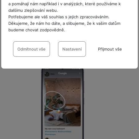
a pomáhají nám například i v analýzách, které používáme k
dalšímu zlepšování webu.
Potřebujeme ale váš souhlas s jejich zpracováváním.
Děkujeme, že nám ho dáte, a slibujeme, že k vašim datům
budeme chovat zodpovědně.
Nastavení souhlasů s kategoriemi
cookies
Odmítnout vše
Nastavení
Přijmout vše
Technické
Technické
-
bez těchto cookies náš web nebude fungovat
.
VŽDY AKTIVNÍ
Technické cookies umožňují váš průchod nákupním košíkem,
Preferenční a rozšířené funkce
Preferenční a rozšířené funkce
-
abyste nemuseli vše
porovnávání produktů a další nezbytné funkce.
nastavovat znovu a abyste se s námi mohli spojit např. pomocí
chatu
.
Povoleno
Díky těmto cookies vám práci s naším webem dokážeme ještě
Analytické
Analytické
-
abychom věděli, jak se na webu chováte, a mohli
zpříjemnit. Dokážeme si zapamatovat vaše nastavení, mohou