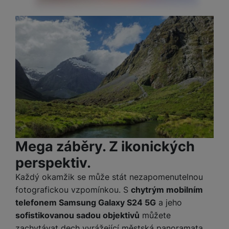
Mega záběry. Z ikonických
perspektiv.
Každý okamžik se může stát nezapomenutelnou
fotografickou vzpomínkou. S
chytrým mobilním
telefonem Samsung Galaxy S24 5G
a jeho
sofistikovanou sadou objektivů
můžete
zachytávat dech vyrážející městská panoramata,