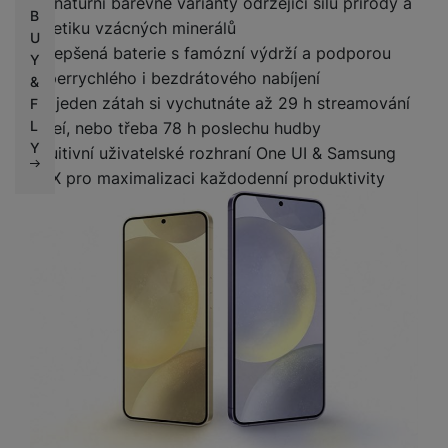
Signaturní barevné varianty održející sílu přírody a
B
estetiku vzácných minerálů
U
Vylepšená baterie s famózní výdrží a podporou
Y
superrychlého i bezdrátového nabíjení
&
Na jeden zátah si vychutnáte až 29 h streamování
F
L
videí, nebo třeba 78 h poslechu hudby
Y
Intuitivní uživatelské rozhraní One UI & Samsung
DeX pro maximalizaci každodenní produktivity