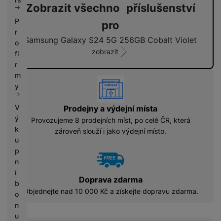
Zobrazit všechno příslušenství
P
pro
r
Samsung Galaxy S24 5G 256GB Cobalt Violet
o
zobrazit
fi
r
m
vyhody
y
V
Prodejny a výdejní místa
ý
Provozujeme 8 prodejních míst, po celé ČR, která
k
zároveň slouží i jako výdejní místo.
u
p
n
í
Doprava zdarma
b
Objednejte nad 10 000 Kč a získejte dopravu zdarma.
o
n
u