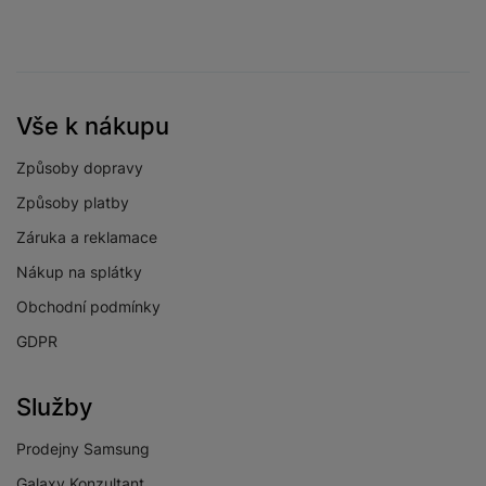
frekvence
Rozlišení displeje
2340 x 1080
Svítivost displeje
2600 NITS
Vše k nákupu
FullHD+ Dynamic
Typ displeje
AMOLED 2x
Způsoby dopravy
Velikost displeje
6,2 "
Způsoby platby
Záruka a reklamace
Nákup na splátky
FOTOAPARÁT
Obchodní podmínky
GDPR
Přisvětlovací dioda
Ano
Frekvence snímků
Služby
24 SN/S
videa za sekundu
Prodejny Samsung
Počet objektivů
předního
1
Galaxy Konzultant