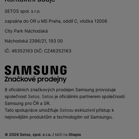
Světelnost
SETOS spol. s r.o.
makro/teleobjektiv
f/2.4
fotoaparátu
zapsána do OR u MS Praha, oddíl C, vložka 12006
Rozlišení hlavního
City Park Náchodská
50 MPX
zadního fotoaparátu
Náchodská 2396/21, 193 00
Rozlišení
IČ: 46352163 DIČ: CZ46352163
širokoúhlého
12 MPX
fotoaparátu
Rozlišení fotoaparátu
10 MPX
makro/teleobjektiv
8 oficiálních značkových prodejen Samsung provozuje
společnost
Setos
.
Setos
je oficiálním partnerem společnosti
Samsung pro ČR a SR.
PROCESOR
Tato spolupráce umožňuje
Setosu
exkluzivní přístup k
nejnovějším produktům a technologiím od Samsungu.
1x3,2+2x2,9+3x2,6+
Rychlost CPU
4x1,95 GHz
© 2026 Setos, spol. s r.o. /
běží na
Shopio