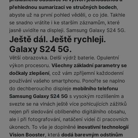
přehlednou sumarizaci ve stručných bodech
,
abyste už na první pohled věděli, o co jde. Takhle
se snadno vrátíte i ke starším záznamům, které
jasně uvidíte na displeji. Samsung Galaxy S24 5G.
Ještě dál. Ještě rychleji.
Galaxy S24 5G.
Větší obrazovka. Delší výdrž baterie. Opulentní
výkon procesoru.
Všechny základní parametry se
dočkaly zlepšení
, což vám zpříjemní každodenní
používání vašeho smartphonu. Ponořte se naplno
do dechberoucího displeje
mobilního telefonu
Samsung Galaxy S24 5G
s vysokým rozlišením a
svezte se na vlnách ještě více pohlcujících zážitků
nejen při sledování oblíbeného digitálního obsahu,
ale i při fotografování, natáčení videí či pracovních
úkonech. To vše je doplněné
inovativní technologií
Vision Booster
, která
dodá barevným odstínům