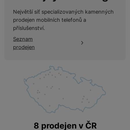
VLASTNOSTI
Největší síť specializovaných kamenných
prodejen mobilních telefonů a
Barva
Stříbrná
příslušenství.
Hmotnost produktu
3 g
Seznam
prodejen
FUNKCE
Mobilní aplikace
Ano
SPORTOVNÍ FUNKCE
Detekce zahájení
8 prodejen v ČR
Ano
aktivity