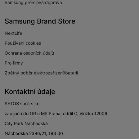
Samsung prémiová doprava
Samsung Brand Store
Obsah balení
NextLife
Nabíjecí pouzdro • Nabíjecí kabel USB-C •
Používaní cookies
Rychlý průvodce
Ochrana osobních údajů
Pro firmy
Zpětný odběr elektrozařízení/baterií
Kontaktní údaje
SETOS spol. s r.o.
zapsána do OR u MS Praha, oddíl C, vložka 12006
City Park Náchodská
Náchodská 2396/21, 193 00