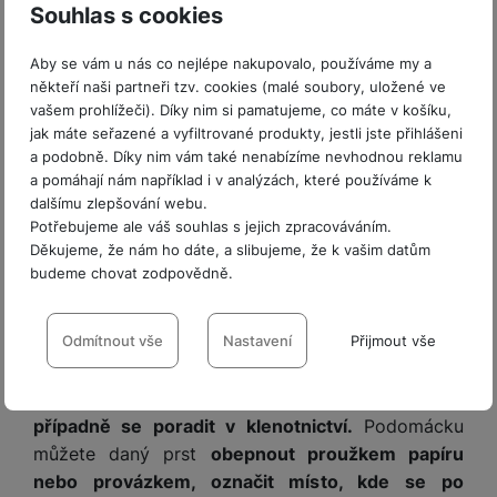
Souhlas s cookies
B
U
Aby se vám u nás co nejlépe nakupovalo, používáme my a
Y
někteří naši partneři tzv. cookies (malé soubory, uložené ve
&
vašem prohlížeči). Díky nim si pamatujeme, co máte v košíku,
F
Jakou velikost prstenu zvolit?
jak máte seřazené a vyfiltrované produkty, jestli jste přihlášeni
L
a podobně. Díky nim vám také nenabízíme nevhodnou reklamu
Y
Každý prsten vám
musí dobře sedět
– jak klasický
a pomáhají nám například i v analýzách, které používáme k
šperk, tak chytrý doplněk, jakým je Galaxy Ring. U
dalšímu zlepšování webu.
Potřebujeme ale váš souhlas s jejich zpracováváním.
toho je
obzvlášť důležité, aby vám padnul dost
Děkujeme, že nám ho dáte, a slibujeme, že k vašim datům
těsně
, protože
jedině tak budou jeho senzory
budeme chovat zodpovědně.
moci měřit přesně
(a navíc nebude hrozit, že vám
Nastavení souhlasů s kategoriemi
sklouzne z prstu). Na druhou stranu nesmí být
cookies
žádný prsten příliš upnutý; to by bylo nekomfortní
Odmítnout vše
Nastavení
Přijmout vše
i nebezpečné.
Správnou velikost můžete zjistit
Technické
Technické
-
bez těchto cookies náš web nebude fungovat
.
pomocí speciálních zkušebních kroužků,
VŽDY AKTIVNÍ
případně se poradit v klenotnictví.
Podomácku
můžete daný prst
obepnout proužkem papíru
Technické cookies umožňují váš průchod nákupním košíkem,
nebo provázkem, označit místo, kde se po
Preferenční a rozšířené funkce
Preferenční a rozšířené funkce
-
abyste nemuseli vše
porovnávání produktů a další nezbytné funkce.