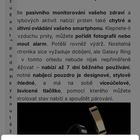
z
u
Vedle
pasivního monitorování vašeho zdraví
a
lt
pohybových aktivit nabízí prsten také
chytré a
a
intuitivní ovládání vašeho smartphonu
. Klepnete-li
n
t
ve vzduchu prsty, můžete
pořídit fotografii nebo
vypnout alarm
. Potěší rovněž výdrž. Nositelná
P
elektronika sice vyžaduje dobíjení, ale Galaxy Ring
o
vás v tomto ohledu nebude nijak nepřiměřeně
d
obtěžovat –
nabízí až 7 dní běžného používání
.
m
Samotné
nabíjecí pouzdro je designové, stylově
ín
průhledné
, a má na sobě
víceúčelové,
k
y
podsvícené tlačítko
, pomocí kterého můžete
s
kontrolovat stav nabití a spouštět párování.
o
u
t
ě
ž
e