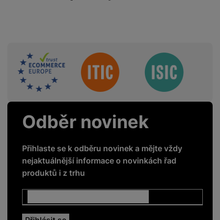
Běh
Ano
Chůze
Ano
Sdružení
ZDRAVOTNÍ FUNKCE
Detekce chrápání
Ano
Odběr novinek
Měření saturace
Ano
kyslíku v krvi
Přihlaste se k odběru novinek a mějte vždy
Sledování
Ano
nejaktuálnější informace o novinkách řad
menstruačního cyklu
produktů i z trhu
Monitoring spánku
Ano
Měření úrovně stresu
Ano
Měření tepu
Ano