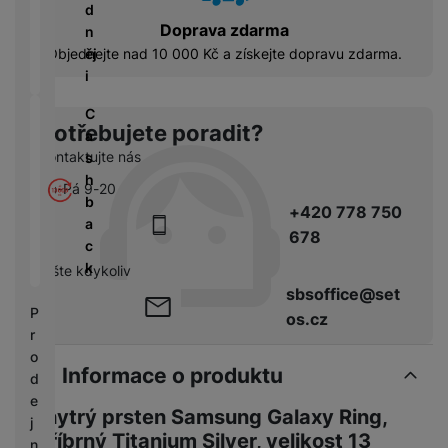
á
P
y
d
cí
ří
a
Doprava zdarma
n
B
s
s
S
ěj
Objednejte nad 10 000 Kč a získejte dopravu zdarma.
e
p
l
S
i
z
o
u
D
d
tř
š
C
d
r
Potřebujete poradit?
e
e
a
i
á
bi
n
Kontaktujte nás
s
s
t
č
s
h
k
Po-Pá 9-20
o
e
t
b
y
+420 778 750
v
v
a
é
678
C
í
c
S
n
h
p
k
pište kdykoliv
S
a
y
r
sbsoffice@set
D
b
tr
o
P
d
os.cz
íj
é
l
r
is
e
h
e
o
k
č
o
Informace o produktu
d
d
k
d
n
e
y
i
Chytrý prsten Samsung Galaxy Ring,
i
j
n
stříbrný Titanium Silver, velikost 13
c
n