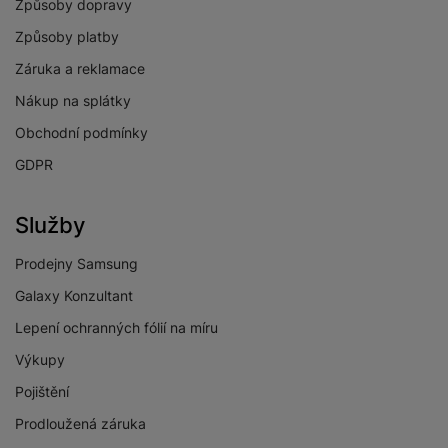
Způsoby dopravy
Způsoby platby
Záruka a reklamace
KONSTRUKCE
Nákup na splátky
Materiál
Titan
Obchodní podmínky
Voděodolnost do
10 ATM
GDPR
Služby
Prodejny Samsung
BALENÍ
Galaxy Konzultant
Hmotnost balení
201 g
Lepení ochranných fólií na míru
Délka balení
9,7 CM
Výkupy
Pojištění
Šířka balení
9,6 CM
Prodloužená záruka
Výška balení
4,48 CM