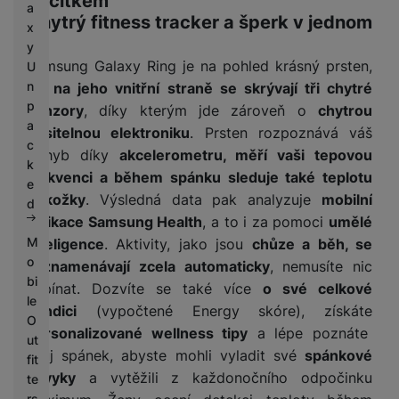
tlačítkem
a
Chytrý fitness tracker a šperk v jednom
x
y
Samsung Galaxy Ring je na pohled krásný prsten,
U
n
ale
na jeho vnitřní straně se skrývají tři chytré
p
senzory
, díky kterým jde zároveň o
chytrou
a
nositelnou elektroniku
. Prsten rozpoznává váš
c
pohyb díky
akcelerometru, měří vaši tepovou
k
frekvenci a během spánku sleduje také teplotu
e
pokožky
. Výsledná data pak analyzuje
mobilní
d
aplikace Samsung Health
, a to i za pomoci
umělé
M
inteligence
. Aktivity, jako jsou
chůze a běh, se
o
zaznamenávají zcela automaticky
, nemusíte nic
bi
zapínat. Dozvíte se také více
o své celkové
le
kondici
(vypočtené Energy skóre), získáte
O
personalizované wellness tipy
a lépe poznáte
ut
svůj spánek, abyste mohli vyladit své
spánkové
fit
návyky
a vytěžili z každonočního odpočinku
te
rs