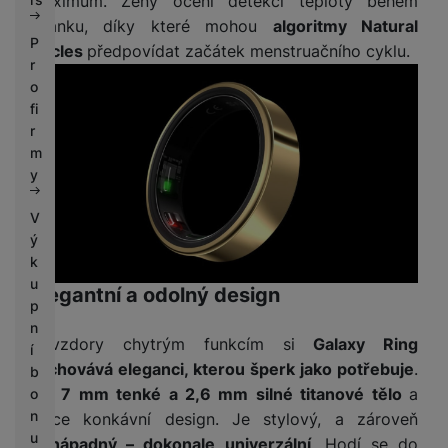
maximum. Ženy ocení detekci teploty během
spánku, díky které mohou
algoritmy Natural
P
Cycles
předpovídat začátek menstruačního cyklu.
r
o
fi
r
m
y
V
ý
k
u
Elegantní a odolný design
p
n
Navzdory chytrým funkcím si
Galaxy Ring
í
zachovává eleganci, kterou šperk jako potřebuje
.
b
Má
7 mm tenké a 2,6 mm silné titanové tělo
a
o
n
lehce konkávní design. Je stylový, a zároveň
u
nenápadný – dokonale univerzální
. Hodí se do