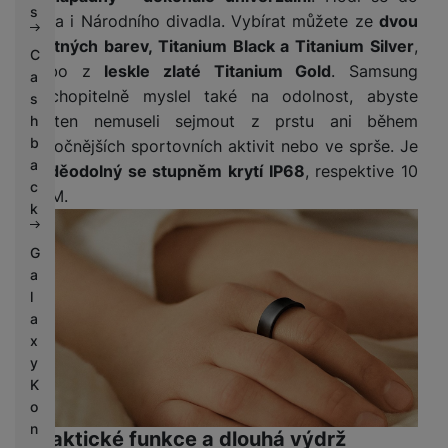
s
fitka i Národního divadla. Vybírat můžete ze
dvou
matných barev, Titanium Black a Titanium Silver
,
C
nebo z
leskle zlaté Titanium Gold
. Samsung
a
pochopitelně myslel také na odolnost, abyste
s
prsten nemuseli sejmout z prstu ani během
h
b
náročnějších sportovních aktivit nebo ve sprše. Je
a
voděodolný se stupněm krytí IP68
, respektive 10
c
ATM.
k
G
a
l
a
x
y
K
o
n
Praktické funkce a dlouhá výdrž