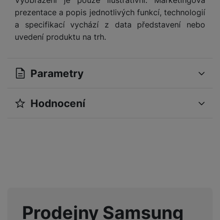
Vyobrazení je pouze ilustrativní. Marketingová
prezentace a popis jednotlivých funkcí, technologií
a specifikací vychází z data představení nebo
uvedení produktu na trh.
Parametry
Hodnocení
OBECNÉ
Pro vkládání recenzí je nutné se přihlásit.
Sériová řada
Ring
Značka
Samsung
Recenze
Určeno pro
Univerzální
Nebyla přidána žádná recenze.
Rok výroby
2025
Prodejny Samsung