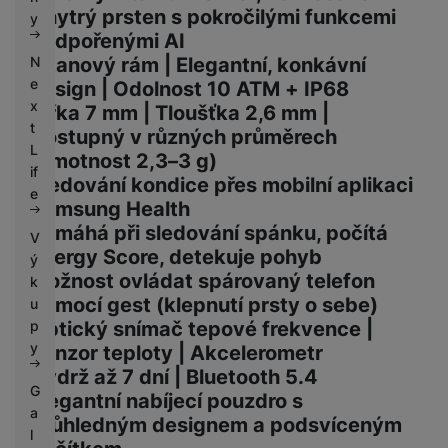
k
Chytrý prsten s pokročilými funkcemi
e
y
y
podpořenými AI
N
Titanový rám | Elegantní, konkávní
e
design | Odolnost 10 ATM + IP68
x
Šířka 7 mm | Tloušťka 2,6 mm |
t
Dostupný v různých průměrech
L
(hmotnost 2,3–3 g)
if
Sledování kondice přes mobilní aplikaci
e
Samsung Health
Pomáhá při sledování spánku, počítá
V
Energy Score, detekuje pohyb
ý
Možnost ovládat spárovaný telefon
k
pomocí gest (klepnutí prsty o sebe)
u
p
Optický snímač tepové frekvence |
y
Senzor teploty | Akcelerometr
Výdrž až 7 dní | Bluetooth 5.4
G
Elegantní nabíjecí pouzdro s
a
průhledným designem a podsvíceným
l