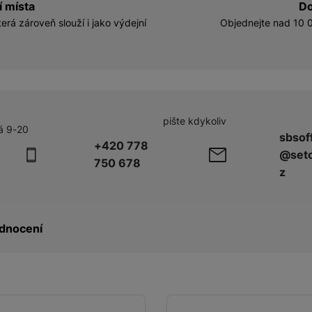
í místa
Do
erá zároveň slouží i jako výdejní
Objednejte nad 10 0
pište kdykoliv
á 9-20
sbsof
+420 778
@seto
750 678
z
dnocení