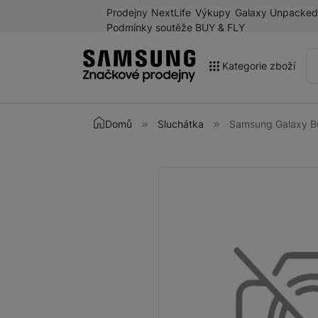
Prodejny
NextLife
Výkupy
Galaxy Unpacked
Podmínky soutěže BUY & FLY
Kategorie zboží
Akce
Domů
Sluchátka
Samsung Galaxy B
Výprodej
Galaxy Z Fold8 a další
Fotografie
novinky léta 2026
Mobilní telefony
Chytré hodinky
Tablety
Sluchátka
Galaxy Ring