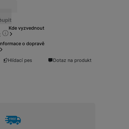
t
ě
oupit
Pojištění kryje náhodné poškození výrobku, krádež nebo loup
ky
Kde vyzvednout
t
Informace o dopravě
Hlídací pes
Dotaz na produkt