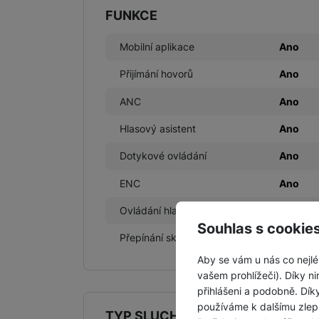
FUNKCE
Mobilní aplikace
Ano
Přijímání hovorů
Ano
ANC
Ano
Hlasový asistent
Ano
Dotykové ovládání
Ano
ENC
Ano
Ovládání hlasitosti
Ano
Souhlas s cookie
Přepínání skladeb
Ano
Aby se vám u nás co nejlé
vašem prohlížeči). Díky ni
přihlášeni a podobně. Dí
používáme k dalšímu zlep
TYP SLUCHÁTEK