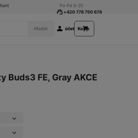
ltant
Po-Pá 9-20
+420 778 750 678
Uživatelská s
Hledat
účet
Košík
Drátová
y Buds3 FE, Gray AKCE
Pojištění kryje náhodné poškození výrobku, krádež nebo loupež