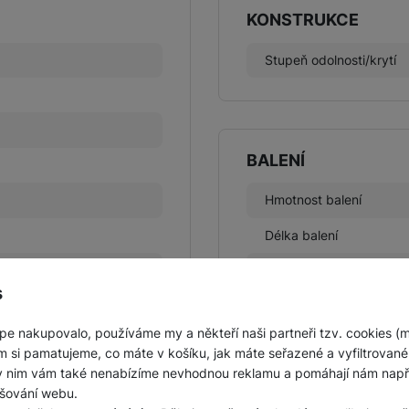
KONSTRUKCE
Stupeň odolnosti/krytí
BALENÍ
Hmotnost balení
Délka balení
Šířka balení
s
Výška balení
pe nakupovalo, používáme my a někteří naši partneři tzv. cookies (
m si pamatujeme, co máte v košíku, jak máte seřazené a vyfiltrované p
ky nim vám také nenabízíme nevhodnou reklamu a pomáhají nám napřík
šování webu.