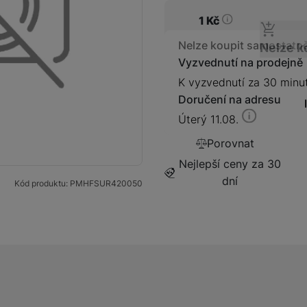
129
Kč
Prodloužená záruka 1 rok
1
Kč
69
Kč
Dostupnos
Nelze koupit samostatn
Nelze k
Pojištění Space care 2 ro
Vyzvednutí na prodejně
279
Kč
Prodloužená záruka 2 rok
K vyzvednutí za 30 minu
139
Kč
Doručení na adresu
Úterý 11.08.
Prodloužená záruka 3 rok
Porovnat
169
Kč
Nejlepší ceny za 30
dní
Kód produktu:
PMHFSUR420050