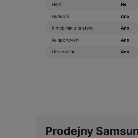
Herní
Ne
Hudební
Ano
Marketingové cookies pou
na našich stránkách, tak n
K mobilnímu telefonu
Ano
Ke sportování
Ano
Univerzální
Ano
Prodejny Samsu