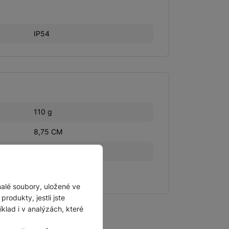
IP54
110 g
8,75 CM
8,3 CM
3,74 CM
malé soubory, uložené ve
rodukty, jestli jste
lad i v analýzách, které