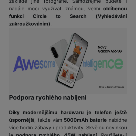
základě jiné fotografie. Samozřejmě budete i
nadále moci využívat známou, velmi
oblíbenou
funkci Circle to Search (Vyhledávání
zakroužkováním)
.
Podpora rychlého nabíjení
Díky modernějšímu hardwaru je telefon ještě
úspornější
, takže vám
5000mAh baterie
nabídne
více hodin zábavy i produktivity. Skvělou novinkou
je
podpora rychlého, 45W nabíjení
. Použijete-li