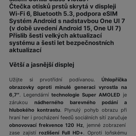
Čtečka otisků prstů skrytá v displeji
Wi-Fi 6, Bluetooth 5.3, podpora eSIM
Systém Android s nadstavbou One UI 7
(v době uvedení Android 15, One UI 7)
Příslib šesti velkých aktualizací
systému a šesti let bezpečnostních
aktualizací
Větší a jasnější displej
Užijte si prvotřídní podívanou.
Úhlopříčka
obrazovky oproti minulé generaci vyrostla na
6,7″
. Legendární
technologie Super AMOLED
je
zárukou
nádherného barevného podání a
hlubokého kontrastu
. Plynulý pohyb obrazu při
hraní her i procházení feedů sociálních sítí zaručuje
obnovovací frekvence 120 Hz
, jemné zobrazení
zase zajistí
rozlišení Full HD+
. Oproti loňskému