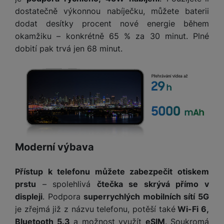
dostatečně výkonnou nabíječku, můžete baterii
dodat desítky procent nové energie během
okamžiku – konkrétně 65 % za 30 minut. Plné
dobití pak trvá jen 68 minut.
Moderní výbava
Přístup k telefonu můžete zabezpečit otiskem
prstu
– spolehlivá
čtečka se skrývá přímo v
displeji
. Podpora
superrychlých mobilních sítí 5G
je zřejmá již z názvu telefonu, potěší také
Wi-Fi 6,
Bluetooth 5.3
a možnost využít
eSIM
. Soukromá