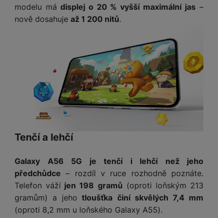
modelu má
displej o 20 % vyšší maximální jas
–
nově dosahuje
až 1 200 nitů
.
Tenčí a lehčí
Galaxy A56 5G je tenčí i lehčí než jeho
předchůdce
– rozdíl v ruce rozhodně poznáte.
Telefon váží
jen 198 gramů
(oproti loňským 213
gramům) a jeho
tloušťka činí skvělých 7,4 mm
(oproti 8,2 mm u loňského Galaxy A55).