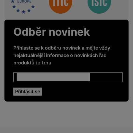
4G
Ano
5G
Ano
Odběr novinek
GPS
Ano
GSM
Ano
Přihlaste se k odběru novinek a mějte vždy
nejaktuálnější informace o novinkách řad
LTE
Ano
produktů i z trhu
NFC
Ano
Rozpoznání obličeje
Ano
Čtečka otisku prstů
Ano
ENERGETICKÉ HODNOTY