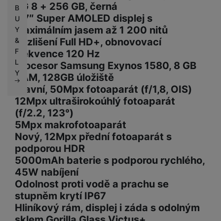
5G 8 + 256 GB, černá
B
6,7″ Super AMOLED displej s
U
maximálním jasem až 1 200 nitů
Y
&
Rozlišení Full HD+, obnovovací
F
frekvence 120 Hz
L
Procesor Samsung Exynos 1580, 8 GB
Y
RAM, 128GB úložiště
Hlavní, 50Mpx fotoaparát (f/1,8, OIS)
12Mpx ultraširokoúhlý fotoaparát
(f/2.2, 123°)
5Mpx makrofotoaparát
Nový, 12Mpx přední fotoaparát s
podporou HDR
5000mAh baterie s podporou rychlého,
45W nabíjení
Odolnost proti vodě a prachu se
stupněm krytí IP67
Hliníkový rám, displej i záda s odolným
sklem Gorilla Glass Victus+