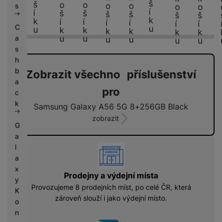
š
š
o
o
o
o
s
o
o
í
í
š
š
š
š
š
š
k
k
í
í
í
í
í
í
C
u
u
k
k
k
k
k
k
u
u
a
u
u
u
u
s
h
b
Zobrazit všechno příslušenství
a
pro
c
k
Samsung Galaxy A56 5G 8+256GB Black
zobrazit
G
a
vyhody
l
a
x
Prodejny a výdejní místa
y
Provozujeme 8 prodejních míst, po celé ČR, která
K
zároveň slouží i jako výdejní místo.
o
n