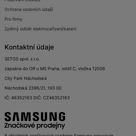
Slow Motion videa
Ano
Ochrana osobních údajů
Stabilizace obrazu
Ano
Pro firmy
Světelnost předního
Zpětný odběr elektrozařízení/baterií
f/2.2
fotoaparátu
Světelnost hlavního
Kontaktní údaje
f/1.8
fotoaparátu
SETOS spol. s r.o.
Světelnost
širokoúhlého
f/2.2
zapsána do OR u MS Praha, oddíl C, vložka 12006
fotoaparátu
City Park Náchodská
Světelnost
Náchodská 2396/21, 193 00
makro/teleobjektiv
f/2.4
IČ: 46352163 DIČ: CZ46352163
fotoaparátu
Rozlišení hlavního
50 MPX
zadního fotoaparátu
Rozlišení
širokoúhlého
12 MPX
8 oficiálních značkových prodejen Samsung provozuje