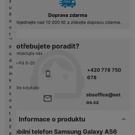
z
u
lt
Doprava zdarma
a
Objednejte nad 10 000 Kč a získejte dopravu zdarma.
n
t
Potřebujete poradit?
P
Kontaktujte nás
o
d
Po-Pá 9-20
m
+420 778 750
ín
678
k
y
pište kdykoliv
s
sbsoffice@set
o
os.cz
u
t
Informace o produktu
ě
ž
Mobilní telefon Samsung Galaxy A56
e