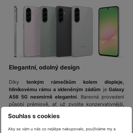
Elegantní, odolný design
Díky
tenkým rámečkům kolem displeje,
hliníkovému rámu a skleněným zádům
je
Galaxy
A56 5G nesmírně elegantní
. Barevná provedení
působí prémiově, ať už zvolíte konzervativnější,
nebo pastelovější odstín. Potěší
odolnost proti
Souhlas s cookies
vodě a prachu se stupněm krytí IP67
a důsledná
ochrana displeje i zad v podobě superodolného
Aby se vám u nás co nejlépe nakupovalo, používáme my a