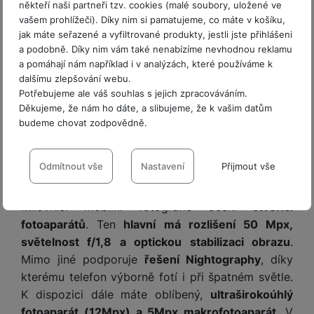
skla Gorilla Glass Victus+
.
někteří naši partneři tzv. cookies (malé soubory, uložené ve
vašem prohlížeči). Díky nim si pamatujeme, co máte v košíku,
jak máte seřazené a vyfiltrované produkty, jestli jste přihlášeni
a podobně. Díky nim vám také nenabízíme nevhodnou reklamu
a pomáhají nám například i v analýzách, které používáme k
dalšímu zlepšování webu.
Potřebujeme ale váš souhlas s jejich zpracováváním.
Děkujeme, že nám ho dáte, a slibujeme, že k vašim datům
budeme chovat zodpovědně.
Nastavení souhlasů s kategoriemi
cookies
Odmítnout vše
Nastavení
Přijmout vše
Kvalitní fotoaparáty vepředu i vzadu
Technické
Technické
-
bez těchto cookies náš web nebude fungovat
.
Milovníci mobilní fotografie ocení
čtveřici
VŽDY AKTIVNÍ
fotoaparátů
. Ten
hlavní má rozlišení 50 Mpx,
světelnost f/1,8 a optickou stabilizaci obrazu
.
Technické cookies umožňují váš průchod nákupním košíkem,
Mimo jiné podporuje
řešení Nightography
, díky
Preferenční a rozšířené funkce
Preferenční a rozšířené funkce
-
abyste nemuseli vše
porovnávání produktů a další nezbytné funkce.
nastavovat znovu a abyste se s námi mohli spojit např. pomocí
kterému telefon výborně fotí i při špatném světle.
chatu
.
K dispozici dále máte oblíbený,
ultraširokoúhlý
Povoleno
fotoaparát (12Mpx) a 5Mpx makrofotoaparát
. V