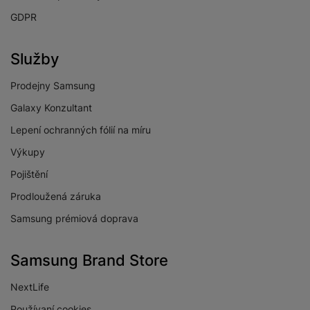
GDPR
Služby
FOTOAPARÁT
Prodejny Samsung
Přisvětlovací dioda
Ano
Galaxy Konzultant
Frekvence snímků
30 SN/S
Lepení ochranných fólií na míru
videa za sekundu
Výkupy
Počet objektivů
předního
1
Pojištění
fotoaparátu
Prodloužená záruka
Počet objektivů
3
Samsung prémiová doprava
zadního fotoaparátu
Rozlišení předního
12 MPX
Samsung Brand Store
fotoaparátu
Maximální rozlišení
NextLife
4K
videa
Používaní cookies