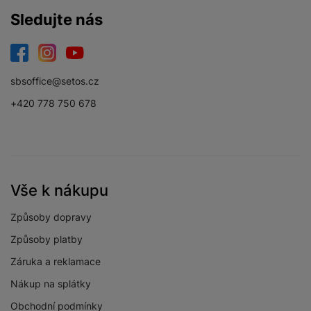
Energetická třída
B
Sledujte nás
Facebook
Instagram
YouTube
sbsoffice@setos.cz
DISPLEJ
+420 778 750 678
Dotykový
Ano
Obnovovací
120 HZ
frekvence
Jemnost displeje
385 PPI
Vše k nákupu
Rozlišení displeje
2340 x 1080
Způsoby dopravy
Svítivost displeje
1200 NITS
Způsoby platby
Full HD+
Záruka a reklamace
Typ displeje
SuperAMOLED
Nákup na splátky
Velikost displeje
6,7 "
Obchodní podmínky