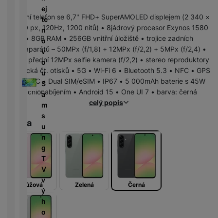
r
N
m
a
ej
P
í
v
y
a
R
ín
Mobilní telefon se 6,7" FHD+ SuperAMOLED displejem (2 340 ×
r
te
o
n
bí
e
k
1 080 px, 120Hz, 1200 nitů) • 8jádrový procesor Exynos 1580
n
T
n
w
é
je
d
y
• 8GB RAM • 256GB vnitřní úložiště • trojice zadních
é
e
o
e
l
č
u
fotoaparátů – 50MPx (f/1,8) + 12MPx (f/2,2) + 5MPx (f/2,4) •
d
l
v
r
e
k
k
OIS • přední 12MPx selfie kamera (f/2,2) • stereo reproduktory
e
e
o
b
d
y
c
• optická čt. otisků • 5G • Wi-Fi 6 • Bluetooth 5.3 • NFC • GPS
s
v
u
a
n
k
e
• USB-C • Dual SIM/eSIM • IP67 • 5 000mAh baterie s 45W
k
i
S
n
i
c
rychlonabíjením • Android 15 • One UI 7 • barva: černá
y
z
a
k
K
c
h
celý popis
e
m
y
a
e
y
D
/
s
b
tr
Barva
i
F
A
M
u
e
ý
g
l
u
r
n
l
m
e
a
d
a
g
y
h
s
s
i
z
T
o
t
h
o
ni
V
di
o
d
č
v
n
Růžová
Zelená
Černá
ř
D
i
k
ý
k
e
o
s
y
h
á
m
k
o
m