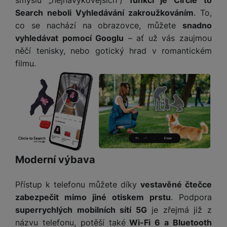
smyslu „nejnávykovějších“)
funkcí je Circle to
Search neboli Vyhledávání zakroužkováním
. To,
co se nachází na obrazovce, můžete
snadno
vyhledávat pomocí Googlu
– ať už vás zaujmou
něčí tenisky, nebo gotický hrad v romantickém
filmu.
Moderní výbava
Přístup k telefonu můžete díky
vestavěné čtečce
zabezpečit mimo jiné otiskem prstu
. Podpora
superrychlých mobilních sítí 5G
je zřejmá již z
názvu telefonu, potěší také
Wi-Fi 6 a Bluetooth