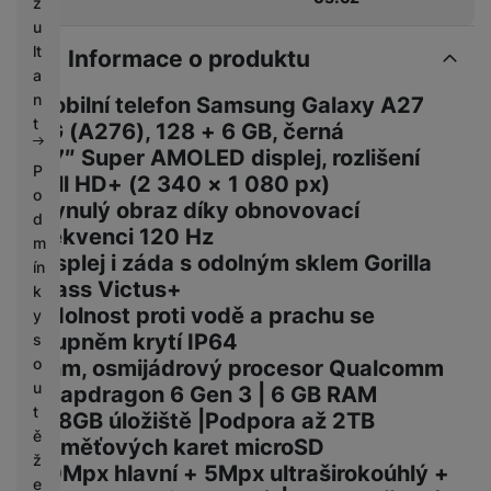
z
u
lt
Informace o produktu
a
n
Mobilní telefon Samsung Galaxy A27
t
5G (A276), 128 + 6 GB, černá
6,7″ Super AMOLED displej, rozlišení
P
Full HD+ (2 340 × 1 080 px)
o
Plynulý obraz díky obnovovací
d
frekvenci 120 Hz
m
Displej i záda s odolným sklem Gorilla
ín
Glass Victus+
k
Odolnost proti vodě a prachu se
y
stupněm krytí IP64
s
o
4nm, osmijádrový procesor Qualcomm
u
Snapdragon 6 Gen 3 | 6 GB RAM
t
128GB úložiště |Podpora až 2TB
ě
paměťových karet microSD
ž
50Mpx hlavní + 5Mpx ultraširokoúhlý +
e