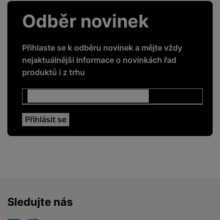
5G
Ano
Odběr novinek
GPS
Ano
GSM
Ano
Přihlaste se k odběru novinek a mějte vždy
nejaktuálnější informace o novinkách řad
LTE
Ano
produktů i z trhu
NFC
Ano
Rozpoznání obličeje
Ano
Čtečka otisku prstů
Ano
ENERGETICKÉ HODNOTY
Energetická třída
A
Sledujte nás