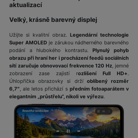
aktualizací
Velký, krásně barevný displej
Užijte si kvalitní obraz.
Legendární technologie
Super AMOLED
je zárukou nádherného barevného
podání a hlubokého kontrastu.
Plynulý pohyb
obrazu při hraní her i procházení feedů sociálních
sítí zaručuje obnovovací frekvence 120 Hz
, jemné
zobrazení zase zajistí r
ozlišení Full HD+
.
Úhlopříčka obrazovky si drží
oblíbený rozměr
6,7″
, ale letos přichází s
předním fotoaparátem v
elegantním „průstřelu“, nikoli ve výřezu
.