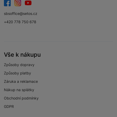
Facebook
Instagram
YouTube
sbsoffice@setos.cz
DISPLEJ
+420 778 750 678
Dotykový
Ano
Obnovovací
120 HZ
frekvence
Jemnost displeje
385 PPI
Vše k nákupu
Rozlišení displeje
2340 x 1080
Způsoby dopravy
Svítivost displeje
1200 NITS
Způsoby platby
FullHD+ Super
Záruka a reklamace
Typ displeje
AMOLED
Nákup na splátky
Velikost displeje
6,7 "
Obchodní podmínky
GDPR