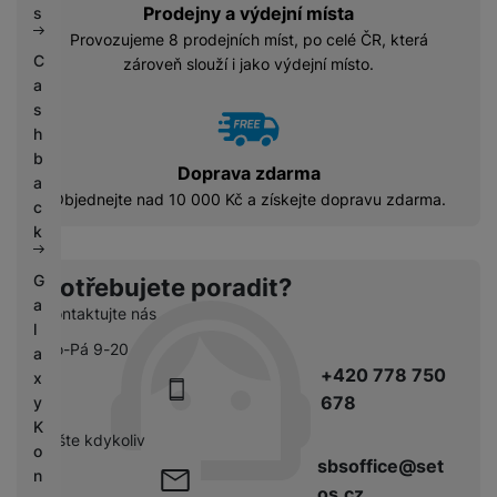
Prodejny a výdejní místa
s
Provozujeme 8 prodejních míst, po celé ČR, která
C
zároveň slouží i jako výdejní místo.
a
s
h
b
Doprava zdarma
a
Objednejte nad 10 000 Kč a získejte dopravu zdarma.
c
k
G
Potřebujete poradit?
a
Kontaktujte nás
l
Po-Pá 9-20
a
+420 778 750
x
678
y
K
pište kdykoliv
o
sbsoffice@set
n
os.cz