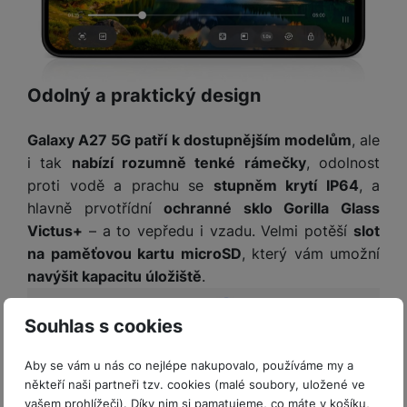
Odolný a praktický design
Galaxy A27 5G patří k dostupnějším modelům
, ale
i tak
nabízí rozumně tenké rámečky
, odolnost
proti vodě a prachu se
stupněm krytí IP64
, a
hlavně prvotřídní
ochranné sklo Gorilla Glass
Victus+
– a to vepředu i vzadu. Velmi potěší
slot
na paměťovou kartu microSD
, který vám umožní
navýšit kapacitu úložiště
.
Souhlas s cookies
Aby se vám u nás co nejlépe nakupovalo, používáme my a
někteří naši partneři tzv. cookies (malé soubory, uložené ve
vašem prohlížeči). Díky nim si pamatujeme, co máte v košíku,