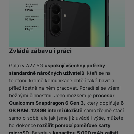
Díky těmto cookies vám práci s naším webem dokážeme ještě
Analytické
Analytické
-
abychom věděli, jak se na webu chováte, a mohli
zpříjemnit. Dokážeme si zapamatovat vaše nastavení, mohou
náš web dále zlepšovat
.
vám pomoci s vyplňováním formulářů, umožní nám zobrazit
Povoleno
služby jako je chat a podobně.
Tyto cookies nám umožňují měření výkonu našeho webu i
Marketingové
Marketingové
-
abychom vás neobtěžovali nevhodnou
našich reklamních kampaní. Jejich pomocí určujeme počet
Zvládá zábavu i práci
reklamou
.
návštěv a zdroje návštěv našich internetových stránek. Data
Povoleno
získaná pomocí těchto cookies zpracováváme souhrnně a
anonymně, takže nejsme schopni identifikovat konkrétní
Galaxy A27 5G
uspokojí všechny potřeby
uživatele našeho webu.
standardně náročných uživatelů
, kteří se na
Marketingové cookies používáme my nebo naši partneři,
telefonu kromě komunikace chtějí také bavit a
abychom vám mohli zobrazit vhodné obsahy nebo reklamy jak
příležitostně na něm pracovat. Poradí si se všemi
na našich stránkách, tak na stránkách třetích stran.
běžnými činnostmi. Jeho mozkem je p
rocesor
Qualcomm Snapdragon 6 Gen 3
, který doplňuje
6
GB RAM. 128GB interní úložiště
samozřejmě stačí
samo o sobě, ale jak jsme již uváděli výše, můžete
ho dokonce
rozšířit pomocí paměťové karty
microSD
. Baterie s
kapacitou 5 000 mAh zajistí