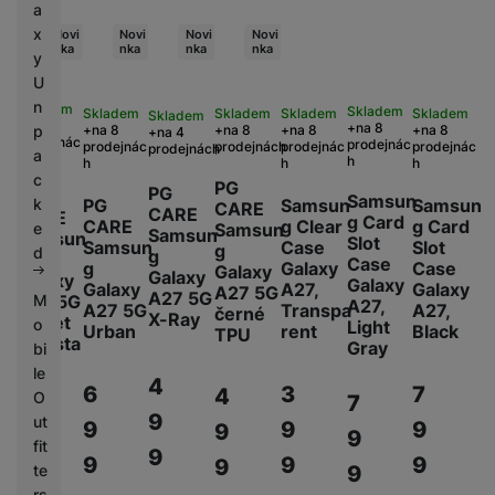
a
x
Novi
Novi
Novi
Novi
nka
nka
nka
nka
y
U
n
Skladem
Skladem
Skladem
Skladem
Skladem
Skladem
Skladem
na 8
na 8
na 8
p
na 8
na 8
na 8
na 4
prodejnác
prodejnác
prodejnách
prodejnác
prodejnác
prodejnác
prodejnách
a
h
h
h
h
h
c
PG
PG
PG
Samsun
k
PG
Samsun
Samsun
CARE
CARE
CARE
g Card
CARE
g Clear
g Card
e
Samsun
Samsun
Samsun
Slot
Samsun
Case
Slot
g
d
g
g
Case
g
Galaxy
Case
Galaxy
Galaxy
Galaxy
Galaxy
Galaxy
A27,
Galaxy
A27 5G
A27 5G
A27 5G
M
A27,
A27 5G
Transpa
A27,
černé
X-Ray
Wallet
o
Light
Urban
rent
Black
TPU
Kicksta
Gray
bi
nd
le
4
6
3
7
4
O
7
6
9
ut
9
9
9
9
9
9
fit
9
9
9
9
9
te
9
9
rs