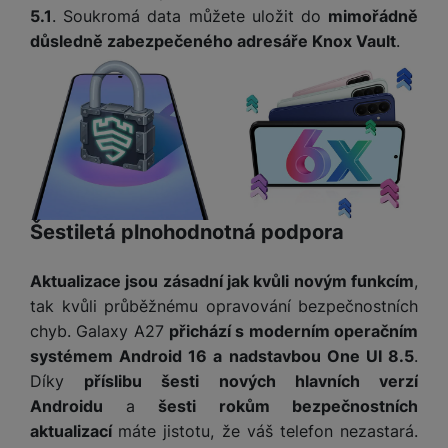
5.1
. Soukromá data můžete uložit do
mimořádně
důsledně zabezpečeného adresáře Knox Vault
.
Šestiletá plnohodnotná podpora
Aktualizace jsou zásadní jak kvůli novým funkcím
,
tak kvůli průběžnému opravování bezpečnostních
chyb. Galaxy A27
přichází s moderním operačním
systémem Android 16 a nadstavbou One UI 8.5
.
Díky
příslibu šesti nových hlavních verzí
Androidu
a
šesti rokům bezpečnostních
aktualizací
máte jistotu, že váš telefon nezastará.