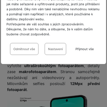
jak máte seřazené a vyfiltrované produkty, jestli jste přihlášeni
a podobně. Díky nim vám také nenabízíme nevhodnou reklamu
a pomáhají nám například i v analýzách, které používáme k
dalšímu zlepšování webu.
Potřebujeme ale váš souhlas s jejich zpracováváním.
Čtveřice všestranných fotoaparátů
Děkujeme, že nám ho dáte, a slibujeme, že k vašim datům
budeme chovat zodpovědně.
Ať už právě chcete zvěčnit cokoli, jeden z
Nastavení souhlasů s kategoriemi
dostupných fotoaparátů
určitě odvede skvělou
cookies
Odmítnout vše
Nastavení
Přijmout vše
práci. Nejvíce využívaný bude ten hlavní s
Technické
Technické
-
bez těchto cookies náš web nebude fungovat
.
rozlišením 50 Mpx
. Velká panoramata nejlépe
VŽDY AKTIVNÍ
vyfotíte
ultraširokoúhlým fotoaparátem
, detaily
zase
makrofotoaparátem
. Stranou samozřejmě
Technické cookies umožňují váš průchod nákupním košíkem,
nezůstávají ani videohovory a autoportréty.
Preferenční a rozšířené funkce
Preferenční a rozšířené funkce
-
abyste nemuseli vše
porovnávání produktů a další nezbytné funkce.
Milovníkům selfies poslouží
12Mpx přední
nastavovat znovu a abyste se s námi mohli spojit např. pomocí
fotoaparát
.
chatu
.
Povoleno