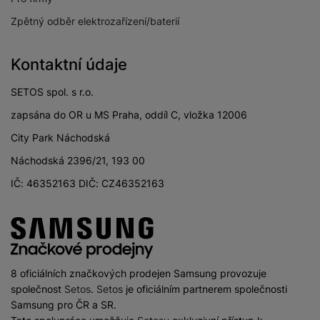
Světelnost předního
Zpětný odběr elektrozařízení/baterií
f/2.2
fotoaparátu
Světelnost hlavního
Kontaktní údaje
f/1.8
fotoaparátu
SETOS spol. s r.o.
Světelnost
širokoúhlého
f/2.2
zapsána do OR u MS Praha, oddíl C, vložka 12006
fotoaparátu
City Park Náchodská
Světelnost
Náchodská 2396/21, 193 00
makro/teleobjektiv
f/2.4
IČ: 46352163 DIČ: CZ46352163
fotoaparátu
Rozlišení hlavního
50 MPX
zadního fotoaparátu
Rozlišení
širokoúhlého
5 MPX
8 oficiálních značkových prodejen Samsung provozuje
fotoaparátu
společnost
Setos
.
Setos
je oficiálním partnerem společnosti
Rozlišení fotoaparátu
Samsung pro ČR a SR.
2 MPX
makro/teleobjektiv