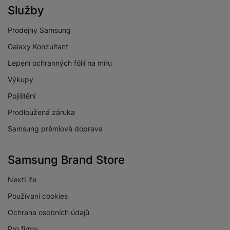
Služby
FOTOAPARÁT
Prodejny Samsung
Přisvětlovací dioda
Ano
Galaxy Konzultant
Frekvence snímků
30 SN/S
Lepení ochranných fólií na míru
videa za sekundu
Výkupy
Počet objektivů
předního
1
Pojištění
fotoaparátu
Prodloužená záruka
Počet objektivů
3
Samsung prémiová doprava
zadního fotoaparátu
Rozlišení předního
12 MPX
Samsung Brand Store
fotoaparátu
Maximální rozlišení
NextLife
4K
videa
Používaní cookies
Slow Motion videa
Ano
Ochrana osobních údajů
Stabilizace obrazu
Ano
Pro firmy