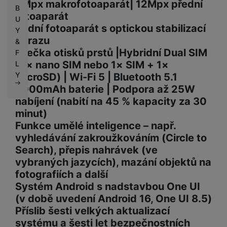
2Mpx makrofotoaparát| 12Mpx přední
B
fotoaparát
U
Zadní fotoaparát s optickou stabilizací
Y
obrazu
&
Čtečka otisků prstů |Hybridní Dual SIM
F
(2× nano SIM nebo 1× SIM + 1×
L
Y
microSD) | Wi-Fi 5 | Bluetooth 5.1
5000mAh baterie | Podpora až 25W
nabíjení (nabití na 45 % kapacity za 30
minut)
Funkce umělé inteligence – např.
vyhledávání zakroužkováním (Circle to
Search), přepis nahrávek (ve
vybraných jazycích), mazání objektů na
fotografiích a další
Systém Android s nadstavbou One UI
(v době uvedení Android 16, One UI 8.5)
Příslib šesti velkých aktualizací
systému a šesti let bezpečnostních