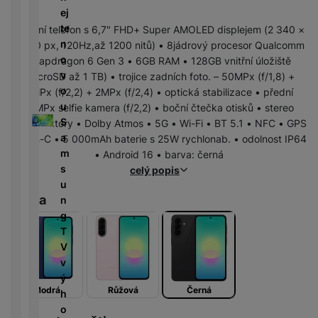
r
N
m
a
ej
P
í
v
y
a
R
ín
r
te
o
Mobilní telefon s 6,7" FHD+ Super AMOLED displejem (2 340 ×
n
bí
e
k
n
T
n
w
1 080 px, 120Hz,až 1200 nitů) • 8jádrový procesor Qualcomm
é
je
d
y
é
e
o
e
Snapdragon 6 Gen 3 • 6GB RAM • 128GB vnitřní úložiště
l
č
u
d
l
v
r
(microSD až 1 TB) • trojice zadních foto. – 50MPx (f/1,8) +
e
k
k
e
e
o
b
5MPx (f/2,2) + 2MPx (f/2,4) • optická stabilizace • přední
d
y
c
s
v
u
a
12MPx selfie kamera (f/2,2) • boční čtečka otisků • stereo
n
k
e
k
i
S
n
reproduktory • Dolby Atmos • 5G • Wi-Fi • BT 5.1 • NFC • GPS
i
c
y
z
a
k
• USB-C • 5 000mAh baterie s 25W rychlonab. • odolnost IP64
K
c
h
e
m
y
• Android 16 • barva: černá
a
e
y
D
/
s
celý popis
b
tr
i
F
A
M
u
e
ý
g
l
Barva
u
r
n
l
m
e
a
d
a
g
y
h
s
s
i
z
T
o
t
h
o
ni
V
di
o
d
č
v
n
ř
D
i
k
ý
k
e
o
s
Modrá
Růžová
Černá
y
h
á
m
k
o
m