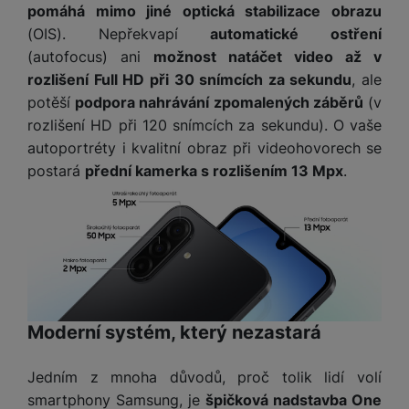
pomáhá mimo jiné optická stabilizace obrazu
(OIS). Nepřekvapí
automatické ostření
(autofocus) ani
možnost natáčet video až v
rozlišení Full HD při 30 snímcích za sekundu
, ale
potěší
podpora nahrávání zpomalených záběrů
(v
rozlišení HD při 120 snímcích za sekundu). O vaše
autoportréty i kvalitní obraz při videohovorech se
postará
přední kamerka s rozlišením 13 Mpx
.
Moderní systém, který nezastará
Jedním z mnoha důvodů, proč tolik lidí volí
smartphony Samsung, je
špičková nadstavba One