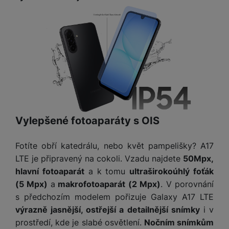
na našich stránkách, tak na stránkách třetích stran.
Vylepšené fotoaparáty s OIS
Fotíte obří katedrálu, nebo květ pampelišky? A17
LTE je připravený na cokoli. Vzadu najdete
50Mpx,
hlavní fotoaparát
a k tomu
ultraširokoúhlý foťák
(5 Mpx)
a
makrofotoaparát (2 Mpx)
. V porovnání
s předchozím modelem pořizuje Galaxy A17 LTE
výrazně jasnější, ostřejší a detailnější snímky
i v
prostředí, kde je slabé osvětlení.
Nočním snímkům