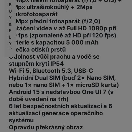
50Mpx hlavní fotoaparát (f/1,8 + OIS) +
B
5Mpx ultraširokoúhlý + 2Mpx
U
makrofotoaparát
Y
13Mpx přední fotoaparát (f/2,0)
&
Natáčení videa v až Full HD 1080p při
F
30 fps (zpomaleně až HD při 120 fps)
L
Baterie s kapacitou 5 000 mAh
Y
Čtečka otisků prstů
Odolnost vůči prachu a vodě se
stupněm krytí IP54
Wi-Fi 5, Bluetooth 5.3, USB-C
Hybridní Dual SIM (buď 2× Nano SIM,
nebo 1× nano SIM + 1× microSD karta)
Android 15 s nadstavbou One UI 7 (v
době uvedení na trh)
6 let bezpečnostních aktualizací a 6
aktualizací generace operačního
systému
Opravdu překrásný obraz