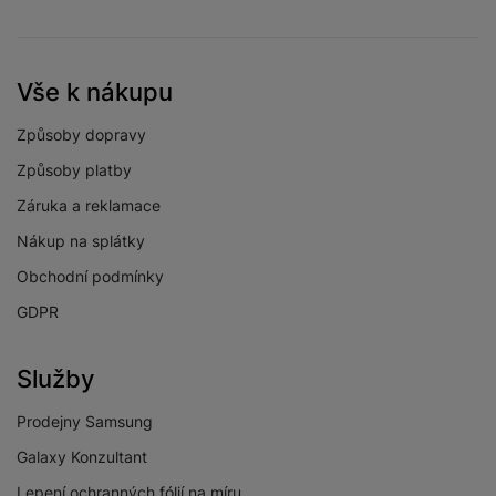
Obnovovací
90 HZ
frekvence
Rozlišení displeje
2340 x 1080
Vše k nákupu
Svítivost displeje
800 NITS
Způsoby dopravy
FullHD+Super
Způsoby platby
Typ displeje
AMOLED
Záruka a reklamace
Velikost displeje
6,7 "
Nákup na splátky
Obchodní podmínky
GDPR
FOTOAPARÁT
Služby
Přisvětlovací dioda
Ano
Prodejny Samsung
Frekvence snímků
30 SN/S
Galaxy Konzultant
videa za sekundu
Lepení ochranných fólií na míru
Počet objektivů