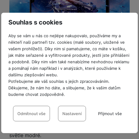
Souhlas s cookies
Štíhlý elegán ve stylovém kabátě
Aby se vám u nás co nejlépe nakupovalo, používáme my a
někteří naši partneři tzv. cookies (malé soubory, uložené ve
vašem prohlížeči). Díky nim si pamatujeme, co máte v košíku,
A17 LTE je dostupný model základní řady
, což se
jak máte seřazené a vyfiltrované produkty, jestli jste přihlášeni
projevuje kupříkladu tím, že nenabízí rekordně
a podobně. Díky nim vám také nenabízíme nevhodnou reklamu
tenké rámečky kolem displeje. Přesto je v mnoha
a pomáhají nám například i v analýzách, které používáme k
parametrech na pohled prémiový. Tělo telefonu
dalšímu zlepšování webu.
ohromí tloušťkou jen 7,5 mm
. Vaše oči potěší
Potřebujeme ale váš souhlas s jejich zpracováváním.
Děkujeme, že nám ho dáte, a slibujeme, že k vašim datům
rovněž
ergonomický a hezký design bočních
budeme chovat zodpovědně.
tlačítek
, který výrobce nazývá Key Island 2.0.
Stylový prvek a zároveň sjednocení vzhledu s
Nastavení souhlasů s kategoriemi
vyššími modely Galaxy představuje
ostrůvek s
cookies
Odmítnout vše
Nastavení
Přijmout vše
lineárně uspořádanými fotoaparáty
. Vybíráte ze
Technické
Technické
-
bez těchto cookies náš web nebude fungovat
.
tří elegantních barevných variant: černé, šedé a
VŽDY AKTIVNÍ
světle modré.