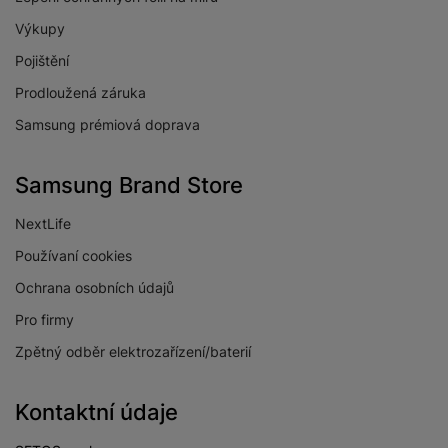
předního
1
Výkupy
fotoaparátu
Pojištění
Počet objektivů
3
Prodloužená záruka
zadního fotoaparátu
Samsung prémiová doprava
Rozlišení předního
13 MPX
fotoaparátu
Samsung Brand Store
Maximální rozlišení
FullHD
videa
NextLife
Stabilizace obrazu
Ano
Používaní cookies
Světelnost předního
f/2.0
Ochrana osobních údajů
fotoaparátu
Pro firmy
Světelnost hlavního
f/1.8
fotoaparátu
Zpětný odběr elektrozařízení/baterií
Světelnost
širokoúhlého
f/2.2
Kontaktní údaje
fotoaparátu