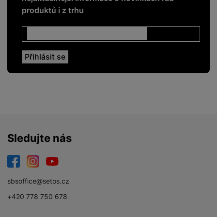
LTE
Ano
produktů i z trhu
NFC
Ano
Rozpoznání obličeje
Ano
Čtečka otisku prstů
Ano
ENERGETICKÉ HODNOTY
Energetická třída
A
Sledujte nás
Facebook
Instagram
YouTube
sbsoffice@setos.cz
DISPLEJ
+420 778 750 678
Dotykový
Ano