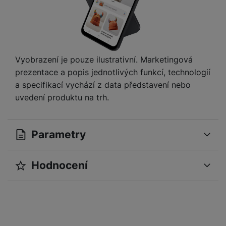
Vyobrazení je pouze ilustrativní. Marketingová
prezentace a popis jednotlivých funkcí, technologií
a specifikací vychází z data představení nebo
uvedení produktu na trh.
Parametry
Hodnocení
OBECNÉ
Pro vkládání recenzí je nutné se přihlásit.
Operační systém
Android
Modelová řada
Samsung Galaxy A17
Recenze