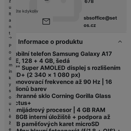
678
z
u
pište kdykoliv
lt
sbsoffice@set
a
os.cz
n
t
Informace o produktu
P
o
Mobilní telefon Samsung Galaxy A17
d
LTE, 128 + 4 GB, šedá
m
6,7″ Super AMOLED displej s rozlišením
ín
FHD+ (2 340 × 1 080 px)
k
Obnovovací frekvence až 90 Hz | 16
y
milionů barev
s
Ochranné sklo Corning Gorilla Glass
o
Victus+
u
Osmijádrový procesor | 4 GB RAM
t
128GB interní úložiště + podpora až
ě
ž
2TB paměťových karet microSD
e