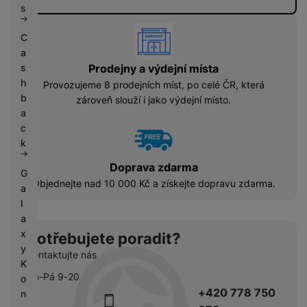
s
vyhody
C
a
s
Prodejny a výdejní místa
h
Provozujeme 8 prodejních míst, po celé ČR, která
b
zároveň slouží i jako výdejní místo.
a
c
k
Doprava zdarma
G
Objednejte nad 10 000 Kč a získejte dopravu zdarma.
a
l
a
x
Potřebujete poradit?
y
Kontaktujte nás
K
Po-Pá 9-20
o
+420 778 750
n