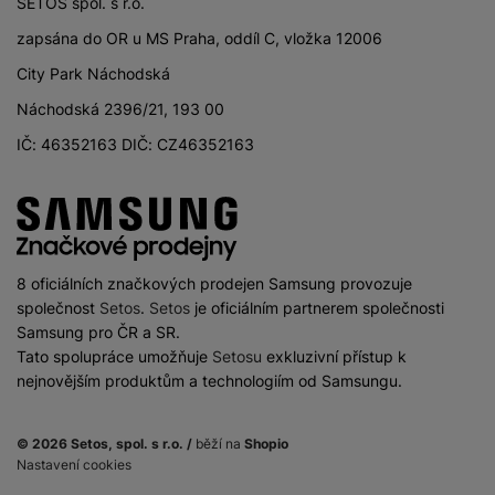
SETOS spol. s r.o.
Světelnost
makro/teleobjektiv
f/2.4
zapsána do OR u MS Praha, oddíl C, vložka 12006
fotoaparátu
City Park Náchodská
Rozlišení hlavního
50 MPX
Náchodská 2396/21, 193 00
zadního fotoaparátu
IČ: 46352163 DIČ: CZ46352163
Rozlišení
širokoúhlého
5 MPX
fotoaparátu
Rozlišení fotoaparátu
2 MPX
makro/teleobjektiv
8 oficiálních značkových prodejen Samsung provozuje
Typ fotoaparátu
Širokouhlý, Makro
společnost
Setos
.
Setos
je oficiálním partnerem společnosti
Samsung pro ČR a SR.
Tato spolupráce umožňuje
Setosu
exkluzivní přístup k
nejnovějším produktům a technologiím od Samsungu.
PROCESOR
© 2026 Setos, spol. s r.o. /
běží na
Shopio
Nastavení cookies
2x2,2 GHz + 6x2,0
Na splátky
Rychlost CPU
Do košíku
121 Kč
4 699
Kč
GHz