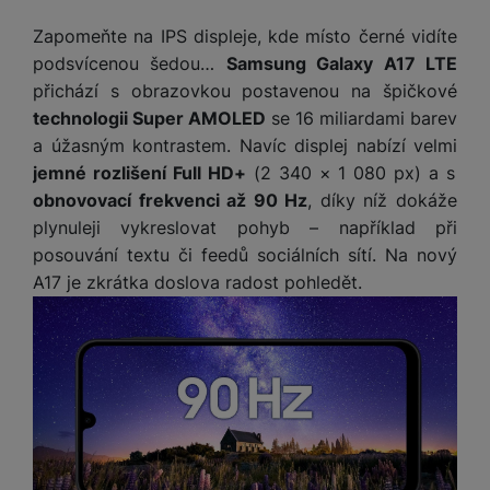
Zapomeňte na IPS displeje, kde místo černé vidíte
podsvícenou šedou…
Samsung Galaxy A17 LTE
přichází s obrazovkou postavenou na špičkové
technologii Super AMOLED
se 16 miliardami barev
a úžasným kontrastem. Navíc displej nabízí velmi
jemné rozlišení Full HD+
(2 340 × 1 080 px) a s
obnovovací frekvenci až 90 Hz
, díky níž dokáže
plynuleji vykreslovat pohyb – například při
posouvání textu či feedů sociálních sítí. Na nový
A17 je zkrátka doslova radost pohledět.