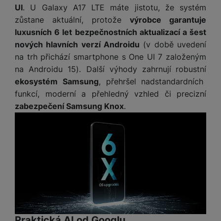
UI
. U Galaxy A17 LTE máte jistotu, že systém
zůstane aktuální, protože
výrobce garantuje
luxusních 6 let bezpečnostních aktualizací a šest
nových hlavních verzí Androidu
(v době uvedení
na trh přichází smartphone s One UI 7 založeným
na Androidu 15). Další výhody zahrnují
robustní
ekosystém Samsung
, přehršel nadstandardních
funkcí, moderní a přehledný vzhled či precizní
zabezpečení Samsung Knox
.
Praktická AI od Googlu