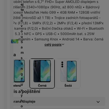
r
N
Mobilní telefon s 6,7" FHD+ Super AMOLED displejem s
m
a
ej
P
í
v
y
a
R
rozlišením 2340×1080px (90Hz, až 800 nitů) • 8jádrový
ín
r
te
o
n
bí
e
procesor MediaTek Helio G99 • 4GB RAM • 128GB vnitřní
k
n
T
n
w
é
je
d
úložiště (microSD až 1 TB) • Trojice zadních fotoaparátů -
y
é
e
o
e
l
č
u
50MPx (F/1,8) + 5MPx (F/2,2) + 2MPx (F/2,4) • přední 13MPx
d
l
v
r
e
k
k
selfie kamera (F/2,0) • Boční čtečka otisků • Wi-Fi • Bluetooth
e
e
o
b
d
y
c
5.3 • NFC • GPS • USB-C • 5000mAh bat. s 25W
s
v
u
a
n
k
e
rychlonabíjením • Samsung Knox • Android 14 • Barva: černá
k
i
S
n
i
c
celý popis
y
z
a
k
K
c
h
e
m
y
a
e
Barva
y
D
/
s
b
tr
i
F
A
M
u
e
ý
g
l
u
r
n
l
m
e
a
d
a
g
y
h
s
s
i
z
T
o
t
h
o
ni
V
Zelená
Černá
Šedá
di
o
d
č
v
Servis a pojištění
n
ř
D
i
k
ý
k
e
o
s
y
h
Ochrana displeje
á
m
k
o
m