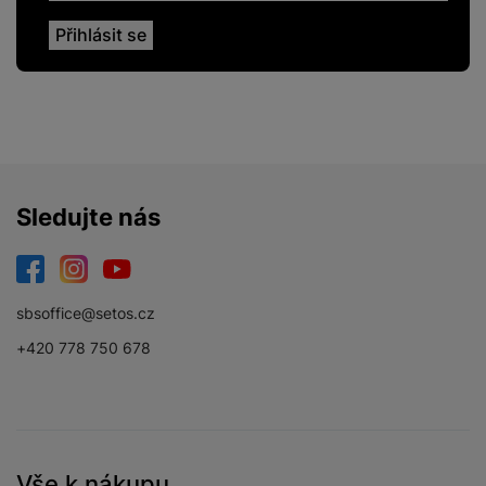
ENERGETICKÉ HODNOTY
Energetická třída
B
Sledujte nás
DISPLEJ
Facebook
Instagram
YouTube
Dotykový
Ano
sbsoffice@setos.cz
Obnovovací
+420 778 750 678
90 HZ
frekvence
Rozlišení displeje
2340 x 1080
FullHD + SUPER
Typ displeje
AMOLED
Vše k nákupu