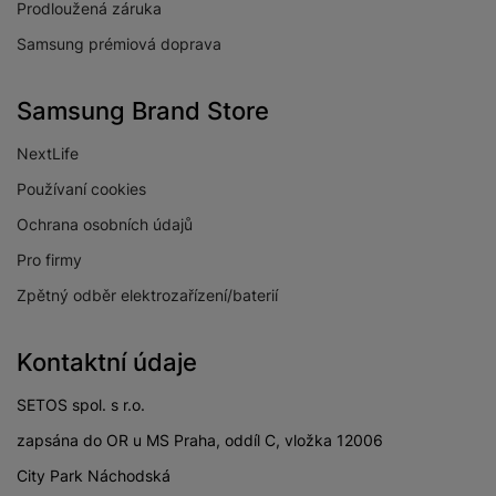
Prodloužená záruka
FullHD
videa
Samsung prémiová doprava
Stabilizace obrazu
Ne
Světelnost předního
Samsung Brand Store
f/2.0
fotoaparátu
NextLife
Světelnost hlavního
f/1.8
fotoaparátu
Používaní cookies
Světelnost
Ochrana osobních údajů
širokoúhlého
f/2.2
Pro firmy
fotoaparátu
Zpětný odběr elektrozařízení/baterií
Světelnost
makro/teleobjektiv
f/2.4
fotoaparátu
Kontaktní údaje
Rozlišení hlavního
50 MPX
SETOS spol. s r.o.
zadního fotoaparátu
zapsána do OR u MS Praha, oddíl C, vložka 12006
Rozlišení
širokoúhlého
5 MPX
City Park Náchodská
fotoaparátu