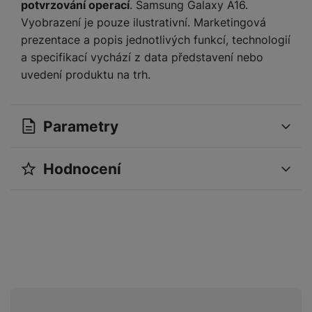
potvrzování operací
. Samsung Galaxy A16.
Vyobrazení je pouze ilustrativní. Marketingová
prezentace a popis jednotlivých funkcí, technologií
a specifikací vychází z data představení nebo
uvedení produktu na trh.
Parametry
Hodnocení
OBECNÉ
Pro vkládání recenzí je nutné se přihlásit.
Operační systém
Android
Samsung Galaxy
Modelová řada
A16
Recenze
Sériová řada
Samsung Galaxy A
Nebyla přidána žádná recenze.
Značka
Samsung