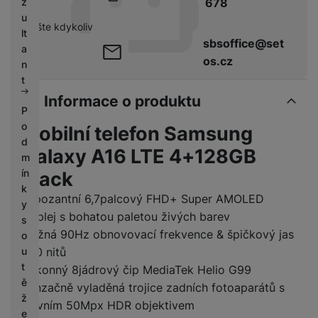
678
z
u
pište kdykoliv
lt
sbsoffice@set
a
os.cz
n
t
Informace o produktu
P
o
Mobilní telefon Samsung
d
Galaxy A16 LTE 4+128GB
m
ín
Black
k
Impozantní 6,7palcový FHD+ Super AMOLED
y
displej s bohatou paletou živých barev
s
Svižná 90Hz obnovovací frekvence & špičkový jas
o
u
800 nitů
t
Výkonný 8jádrový čip MediaTek Helio G99
ě
Senzačně vyladěná trojice zadních fotoaparátů s
ž
hlavním 50Mpx HDR objektivem
e