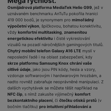
Mega rychlost.
Osmijádrová platforma MediaTek Helio G99
, jež v
uznávaném benchmarku AnTuTu pokořila hranici
419 000 bodů, je synonymem pro
mimořádný
výpočetní výkon
, špičkovou, bohatou konektivitu,
vždy
komfortní multitasking
,
znamenitou
energetickou efektivitu
i čisté vykreslování
vizuálů na pozadí náročnějších gamingových titulů.
Chytrý mobilní telefon Galaxy A16 LTE
myslí v
neposlední řadě i na oblast zabezpečení, kdy
skrze platformu Samsung Knox
chrání vaše
citlivé údaje
, jako jsou PIN kódy, hesla a vzory,
vzdoruje softwarovým i hardwarovým hrozbám, a
nadto rovněž zabraňuje neoprávněné manipulaci. Z
dalších vychytávek se můžete těšit například na
NFC čip
, s nímž zakusíte výjimečný
komfort
bezkontaktního placení
, či
čtečku otisků prstů
(v
bočním tlačítku)
pro intuitivní přihlašování a