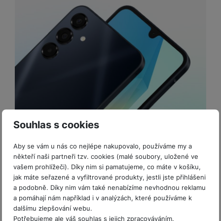
Všestranně nadaný.
Souhlas s cookies
Samsung Galaxy A16 LTE.
Aby se vám u nás co nejlépe nakupovalo, používáme my a
Nový
Samsung Galaxy A16
, jenž si získá srdce
někteří naši partneři tzv. cookies (malé soubory, uložené ve
všech příznivců
parádně vybavené střední třídy
vašem prohlížeči). Díky nim si pamatujeme, co máte v košíku,
smartphonů i optimálního poměru cena/výkon
, je
jak máte seřazené a vyfiltrované produkty, jestli jste přihlášeni
tu. A překvapuje hned v několika směrech. Má
a podobně. Díky nim vám také nenabízíme nevhodnou reklamu
a pomáhají nám například i v analýzách, které používáme k
podmanivou 90Hz 6,7palcovou Super AMOLED
dalšímu zlepšování webu.
Infinity-U obrazovku
s famózně realistickými
Potřebujeme ale váš souhlas s jejich zpracováváním.