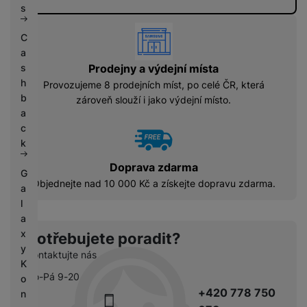
s
vyhody
C
a
s
Prodejny a výdejní místa
h
Provozujeme 8 prodejních míst, po celé ČR, která
b
zároveň slouží i jako výdejní místo.
a
c
k
Doprava zdarma
G
Objednejte nad 10 000 Kč a získejte dopravu zdarma.
a
l
a
x
Potřebujete poradit?
y
Kontaktujte nás
K
Po-Pá 9-20
o
+420 778 750
n