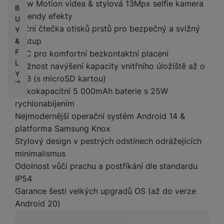
Slow Motion videa & stylová 13Mpx selfie kamera
B
s trendy efekty
U
Boční čtečka otisků prstů pro bezpečný a svižný
Y
přístup
&
F
NFC pro komfortní bezkontaktní placení
L
Možnost navýšení kapacity vnitřního úložiště až o
Y
1 TB (s microSD kartou)
Velkokapacitní 5 000mAh baterie s 25W
rychlonabíjením
Nejmodernější operační systém Android 14 &
platforma Samsung Knox
Stylový design v pestrých odstínech odrážejících
minimalismus
Odolnost vůči prachu a postříkání dle standardu
IP54
Garance šesti velkých upgradů OS (až do verze
Android 20)