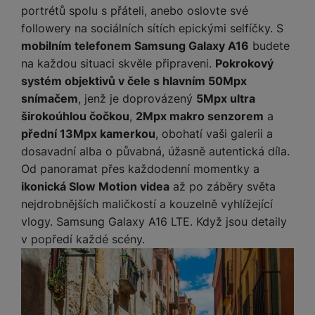
portrétů spolu s přáteli, anebo oslovte své
Tyto cookies nám umožňují měření výkonu našeho webu i
followery na sociálních sítích epickými selfíčky. S
Marketingové
Marketingové
-
abychom vás neobtěžovali nevhodnou
našich reklamních kampaní. Jejich pomocí určujeme počet
mobilním telefonem Samsung Galaxy A16
budete
reklamou
.
návštěv a zdroje návštěv našich internetových stránek. Data
Povoleno
na každou situaci skvěle připraveni.
Pokrokový
získaná pomocí těchto cookies zpracováváme souhrnně a
anonymně, takže nejsme schopni identifikovat konkrétní
systém objektivů v čele s hlavním 50Mpx
uživatele našeho webu.
snímačem
, jenž je doprovázený
5Mpx ultra
Marketingové cookies používáme my nebo naši partneři,
širokoúhlou čočkou
,
2Mpx makro senzorem
a
abychom vám mohli zobrazit vhodné obsahy nebo reklamy jak
na našich stránkách, tak na stránkách třetích stran.
přední 13Mpx kamerkou
, obohatí vaši galerii a
dosavadní alba o půvabná, úžasně autentická díla.
Od panoramat přes každodenní momentky a
ikonická Slow Motion videa
až po záběry světa
nejdrobnějších maličkostí a kouzelně vyhlížející
vlogy. Samsung Galaxy A16 LTE. Když jsou detaily
v popředí každé scény.