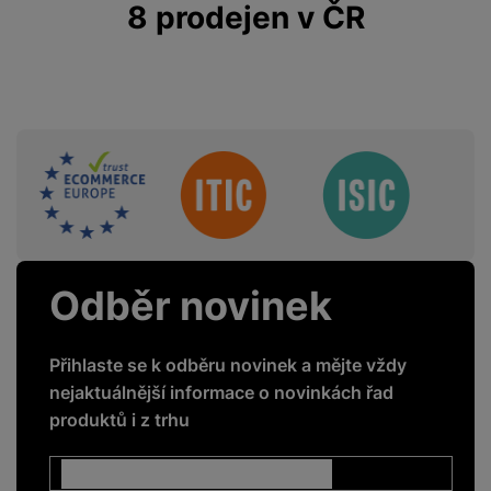
8 prodejen v ČR
Hmotnost produktu
200 g
Sdružení
FUNKCE
5G
Ne
GPS
Ano
Odběr novinek
GSM
Ano
LTE
Ano
Přihlaste se k odběru novinek a mějte vždy
NFC
Ano
nejaktuálnější informace o novinkách řad
produktů i z trhu
Rozpoznání obličeje
Ano
Čtečka otisku prstů
Ano