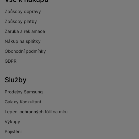
Velikost displeje
6,7 "
Způsoby dopravy
Způsoby platby
Záruka a reklamace
FOTOAPARÁT
Nákup na splátky
Obchodní podmínky
Přisvětlovací dioda
Ano
GDPR
Frekvence snímků
30 SN/S
videa za sekundu
Služby
Počet objektivů
předního
1
Prodejny Samsung
fotoaparátu
Galaxy Konzultant
Počet objektivů
3
zadního fotoaparátu
Lepení ochranných fólií na míru
Rozlišení předního
Výkupy
13 MPX
fotoaparátu
Pojištění
Maximální rozlišení