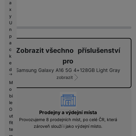
a
x
y
U
n
p
a
Zobrazit všechno příslušenství
c
k
pro
e
d
Samsung Galaxy A16 5G 4+128GB Light Gray
zobrazit
M
o
vyhody
bi
le
O
Prodejny a výdejní místa
ut
Provozujeme 8 prodejních míst, po celé ČR, která
fit
zároveň slouží i jako výdejní místo.
te
rs