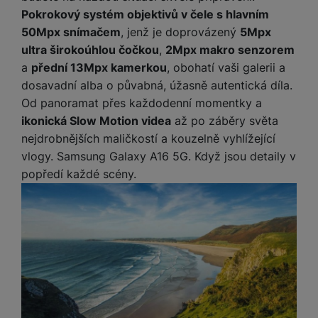
Povoleno
Pokrokový systém objektivů v čele s hlavním
50Mpx snímačem
, jenž je doprovázený
5Mpx
ultra širokoúhlou čočkou
,
2Mpx makro senzorem
Díky těmto cookies vám práci s naším webem dokážeme ještě
Analytické
a
přední 13Mpx kamerkou
, obohatí vaši galerii a
Analytické
-
abychom věděli, jak se na webu chováte, a mohli
zpříjemnit. Dokážeme si zapamatovat vaše nastavení, mohou
náš web dále zlepšovat
.
vám pomoci s vyplňováním formulářů, umožní nám zobrazit
dosavadní alba o půvabná, úžasně autentická díla.
Povoleno
služby jako je chat a podobně.
Od panoramat přes každodenní momentky a
ikonická Slow Motion videa
až po záběry světa
nejdrobnějších maličkostí a kouzelně vyhlížející
Tyto cookies nám umožňují měření výkonu našeho webu i
Marketingové
Marketingové
-
abychom vás neobtěžovali nevhodnou
našich reklamních kampaní. Jejich pomocí určujeme počet
vlogy. Samsung Galaxy A16 5G. Když jsou detaily v
reklamou
.
návštěv a zdroje návštěv našich internetových stránek. Data
popředí každé scény.
Povoleno
získaná pomocí těchto cookies zpracováváme souhrnně a
anonymně, takže nejsme schopni identifikovat konkrétní
uživatele našeho webu.
Marketingové cookies používáme my nebo naši partneři,
abychom vám mohli zobrazit vhodné obsahy nebo reklamy jak
na našich stránkách, tak na stránkách třetích stran.