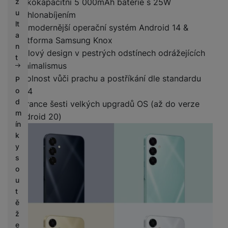
Velkokapacitní 5 000mAh baterie s 25W
z
u
rychlonabíjením
lt
Nejmodernější operační systém Android 14 &
a
platforma Samsung Knox
n
Stylový design v pestrých odstínech odrážejících
t
minimalismus
Odolnost vůči prachu a postříkání dle standardu
P
IP54
o
d
Garance šesti velkých upgradů OS (až do verze
m
Android 20)
ín
k
y
s
o
u
t
ě
ž
e