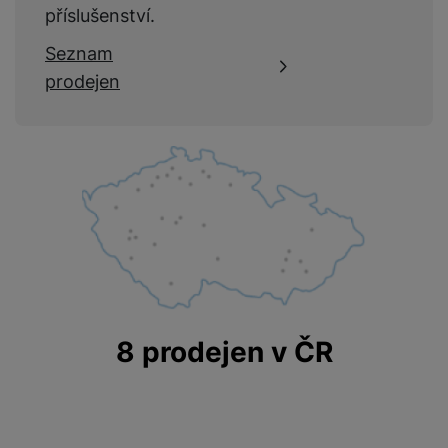
příslušenství.
Seznam
prodejen
VLASTNOSTI
Barva
Šedá
Velikost paměti
128 GB
Velikost RAM
4 GB
Délka produktu
0,79 CM
Šířka produktu
7,79 CM
Výška produktu
16,45 CM
8 prodejen v ČR
Hmotnost produktu
200 g