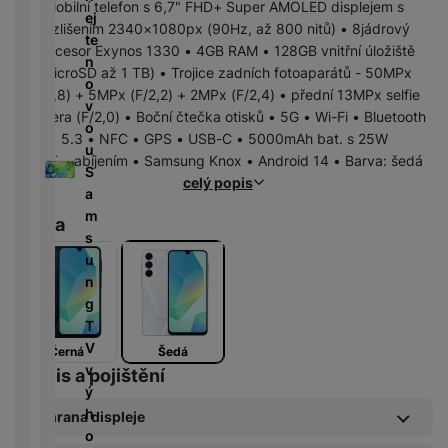
r
N
Mobilní telefon s 6,7" FHD+ Super AMOLED displejem s
m
a
ej
P
í
v
y
a
R
rozlišením 2340×1080px (90Hz, až 800 nitů) • 8jádrový
ín
r
te
o
n
bí
e
procesor Exynos 1330 • 4GB RAM • 128GB vnitřní úložiště
k
n
T
n
w
é
je
d
(microSD až 1 TB) • Trojice zadních fotoaparátů - 50MPx
y
é
e
o
e
l
č
u
(F/1,8) + 5MPx (F/2,2) + 2MPx (F/2,4) • přední 13MPx selfie
d
l
v
r
e
k
k
kamera (F/2,0) • Boční čtečka otisků • 5G • Wi-Fi • Bluetooth
e
e
o
b
d
y
c
5.3 • NFC • GPS • USB-C • 5000mAh bat. s 25W
s
v
u
a
n
k
e
rychlonabíjením • Samsung Knox • Android 14 • Barva: šedá
k
i
S
n
i
c
celý popis
y
z
a
k
K
c
h
e
m
y
a
e
Barva
y
D
/
s
b
tr
i
F
A
M
u
e
ý
g
l
u
r
n
l
m
e
a
d
a
g
y
h
s
s
i
z
T
o
t
h
o
ni
V
Černá
Šedá
di
o
d
č
v
Servis a pojištění
n
ř
D
i
k
ý
k
e
o
s
y
h
Ochrana displeje
á
m
k
o
m