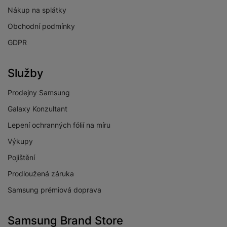
FOTOAPARÁT
Nákup na splátky
Obchodní podmínky
Přisvětlovací dioda
Ano
GDPR
Frekvence snímků
30 SN/S
videa za sekundu
Služby
Počet objektivů
předního
1
Prodejny Samsung
fotoaparátu
Galaxy Konzultant
Počet objektivů
3
zadního fotoaparátu
Lepení ochranných fólií na míru
Rozlišení předního
Výkupy
13 MPX
fotoaparátu
Pojištění
Maximální rozlišení
Prodloužená záruka
FullHD
videa
Samsung prémiová doprava
Stabilizace obrazu
Ne
Světelnost předního
Samsung Brand Store
f/2.0
fotoaparátu