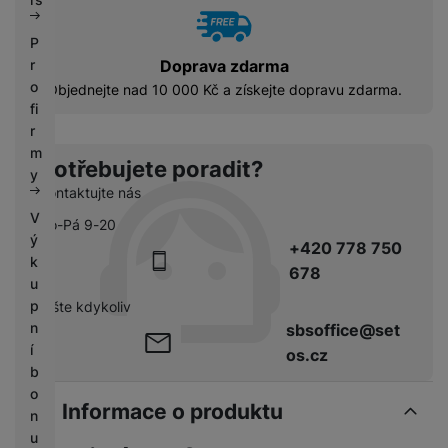
P
Doprava zdarma
r
o
Objednejte nad 10 000 Kč a získejte dopravu zdarma.
fi
r
m
Potřebujete poradit?
y
Kontaktujte nás
V
Po-Pá 9-20
ý
+420 778 750
k
678
u
p
pište kdykoliv
n
sbsoffice@set
í
os.cz
b
o
Informace o produktu
n
u