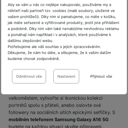
intenzivních, několikahodinových online streamech.
Aby se vám u nás co nejlépe nakupovalo, používáme my a
Samsung Galaxy A16 5G připlouvá na trh s krásně
někteří naši partneři tzv. cookies (malé soubory, uložené ve
vašem prohlížeči). Díky nim si pamatujeme, co máte v košíku,
tenkou konstrukcí (jen 7,9 mm)
,
zeštíhlenými
jak máte seřazené a vyfiltrované produkty, jestli jste přihlášeni
rámečky
, promyšleným rozložením objektivů a s
a podobně. Díky nim vám také nenabízíme nevhodnou reklamu
vytříbenou estetikou
, a to ve třech ladných
a pomáhají nám například i v analýzách, které používáme k
barvách, které evokují jednoduchost a jasně
dalšímu zlepšování webu.
definovaný styl. A
garantuje hned šest
Potřebujeme ale váš souhlas s jejich zpracováváním.
nadcházejících upgradů operačního systému
. To
Děkujeme, že nám ho dáte, a slibujeme, že k vašim datům
budeme chovat zodpovědně.
prostě nemá chybu. Samsung Galaxy A16 5G.
Magické vibes.
Nastavení souhlasů s kategoriemi
Vyprávějte osobité příběhy nejprchavějších
cookies
Odmítnout vše
Nastavení
Přijmout vše
momentů, zvěčněte krásu při procházkách
Technické
Technické
-
bez těchto cookies náš web nebude fungovat
.
přírodou nebo během toulek večerním
VŽDY AKTIVNÍ
velkoměstem, vytvořte si ikonickou kolekci
portrétů spolu s přáteli, anebo oslovte své
Technické cookies umožňují váš průchod nákupním košíkem,
followery na sociálních sítích epickými selfíčky. S
Preferenční a rozšířené funkce
Preferenční a rozšířené funkce
-
abyste nemuseli vše
porovnávání produktů a další nezbytné funkce.
mobilním telefonem Samsung Galaxy A16 5G
nastavovat znovu a abyste se s námi mohli spojit např. pomocí
budete na každou situaci skvěle připraveni.
chatu
.