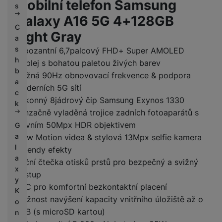
Mobilní telefon Samsung
s
Galaxy A16 5G 4+128GB
C
Light Gray
a
s
Impozantní 6,7palcový FHD+ Super AMOLED
h
displej s bohatou paletou živých barev
b
Svižná 90Hz obnovovací frekvence & podpora
a
moderních 5G sítí
c
Výkonný 8jádrový čip Samsung Exynos 1330
k
Senzačně vyladěná trojice zadních fotoaparátů s
hlavním 50Mpx HDR objektivem
G
a
Slow Motion videa & stylová 13Mpx selfie kamera
l
s trendy efekty
a
Boční čtečka otisků prstů pro bezpečný a svižný
x
přístup
y
NFC pro komfortní bezkontaktní placení
K
Možnost navýšení kapacity vnitřního úložiště až o
o
1 TB (s microSD kartou)
n