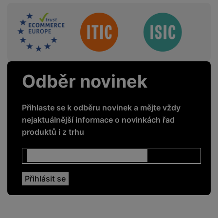
Sdružení
FUNKCE
5G
Ano
GPS
Ano
Odběr novinek
GSM
Ano
LTE
Ano
Přihlaste se k odběru novinek a mějte vždy
NFC
Ano
nejaktuálnější informace o novinkách řad
produktů i z trhu
Rozpoznání obličeje
Ano
Čtečka otisku prstů
Ano
ENERGETICKÉ HODNOTY