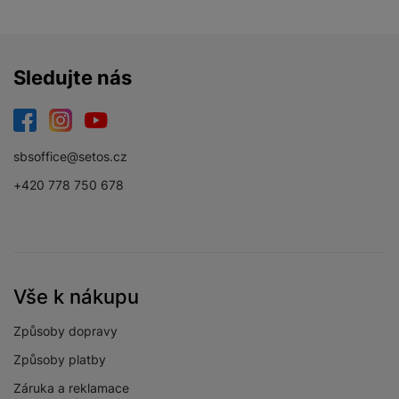
Energetická třída
B
Sledujte nás
DISPLEJ
Facebook
Instagram
YouTube
Dotykový
Ano
sbsoffice@setos.cz
Obnovovací
+420 778 750 678
90 HZ
frekvence
Rozlišení displeje
2340 x 1080
FullHD+SUPER
Typ displeje
AMOLED
Vše k nákupu
Velikost displeje
6,7 "
Způsoby dopravy
Způsoby platby
Záruka a reklamace