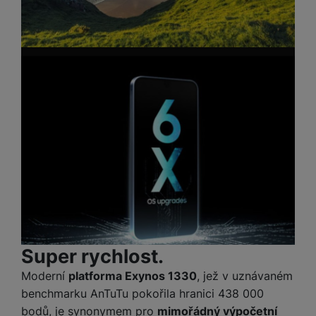
Super rychlost.
Moderní
platforma Exynos 1330
, jež v uznávaném
benchmarku AnTuTu pokořila hranici 438 000
bodů, je synonymem pro
mimořádný výpočetní