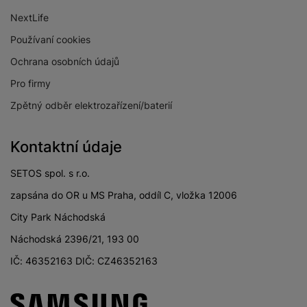
NextLife
Světelnost hlavního
f/1.8
fotoaparátu
Používaní cookies
Světelnost
Ochrana osobních údajů
širokoúhlého
f/2.2
Pro firmy
fotoaparátu
Zpětný odběr elektrozařízení/baterií
Světelnost
makro/teleobjektiv
f/2.4
fotoaparátu
Kontaktní údaje
Rozlišení hlavního
50 MPX
SETOS spol. s r.o.
zadního fotoaparátu
zapsána do OR u MS Praha, oddíl C, vložka 12006
Rozlišení
širokoúhlého
5 MPX
City Park Náchodská
fotoaparátu
Náchodská 2396/21, 193 00
Rozlišení fotoaparátu
2 MPX
IČ: 46352163 DIČ: CZ46352163
makro/teleobjektiv
Typ fotoaparátu
Širokouhlý, Makro