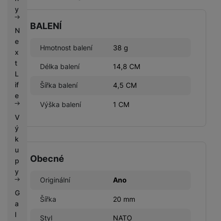
k
e
y
y
BALENÍ
N
e
Hmotnost balení
38 g
x
t
Délka balení
14,8 CM
L
if
Šířka balení
4,5 CM
e
Výška balení
1 CM
V
ý
k
u
Obecné
p
y
Originální
Ano
G
Šířka
20 mm
a
l
Styl
NATO