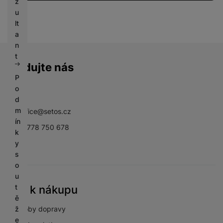
z
u
lt
a
n
t
Sledujte nás
P
o
Facebook
Instagram
YouTube
d
m
sbsoffice@setos.cz
ín
+420 778 750 678
k
y
s
o
u
t
Vše k nákupu
ě
Způsoby dopravy
ž
e