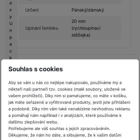
a
x
Určení
Pánský/dámský
y
20 mm
U
Upínání řemínku
(rychloupínací
n
stěžejka)
p
a
c
k
Hodnocení
e
Souhlas s cookies
d
Pro vkládání recenzí je nutné se přihlásit.
Aby se vám u nás co nejlépe nakupovalo, používáme my a
M
někteří naši partneři tzv. cookies (malé soubory, uložené ve
o
vašem prohlížeči). Díky nim si pamatujeme, co máte v košíku,
bi
Recenze
jak máte seřazené a vyfiltrované produkty, jestli jste přihlášeni
le
a podobně. Díky nim vám také nenabízíme nevhodnou reklamu
O
Nebyla přidána žádná recenze.
a pomáhají nám například i v analýzách, které používáme k
ut
dalšímu zlepšování webu.
fit
Potřebujeme ale váš souhlas s jejich zpracováváním.
Prodejny Samsung
te
Děkujeme, že nám ho dáte, a slibujeme, že k vašim datům
rs