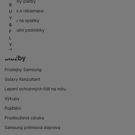
Způsoby platby
B
Záruka a reklamace
U
Y
Nákup na splátky
&
Obchodní podmínky
F
L
GDPR
Y
Služby
Prodejny Samsung
Galaxy Konzultant
Lepení ochranných fólií na míru
Výkupy
Pojištění
Prodloužená záruka
Samsung prémiová doprava