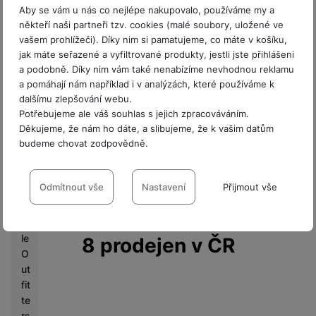
a
příslušenství.
Aby se vám u nás co nejlépe nakupovalo, používáme my a
x
někteří naši partneři tzv. cookies (malé soubory, uložené ve
Seznam
y
vašem prohlížeči). Díky nim si pamatujeme, co máte v košíku,
U
prodejen
jak máte seřazené a vyfiltrované produkty, jestli jste přihlášeni
n
a podobně. Díky nim vám také nenabízíme nevhodnou reklamu
p
a pomáhají nám například i v analýzách, které používáme k
a
dalšímu zlepšování webu.
Potřebujeme ale váš souhlas s jejich zpracováváním.
c
Děkujeme, že nám ho dáte, a slibujeme, že k vašim datům
k
budeme chovat zodpovědně.
e
d
Nastavení souhlasů s kategoriemi
cookies
Odmítnout vše
Nastavení
Přijmout vše
M
o
Technické
Technické
-
bez těchto cookies náš web nebude fungovat
.
bi
VŽDY AKTIVNÍ
le
8 prodejen v ČR
O
Technické cookies umožňují váš průchod nákupním košíkem,
ut
Preferenční a rozšířené funkce
Preferenční a rozšířené funkce
-
abyste nemuseli vše
porovnávání produktů a další nezbytné funkce.
fit
nastavovat znovu a abyste se s námi mohli spojit např. pomocí
te
chatu
.
rs