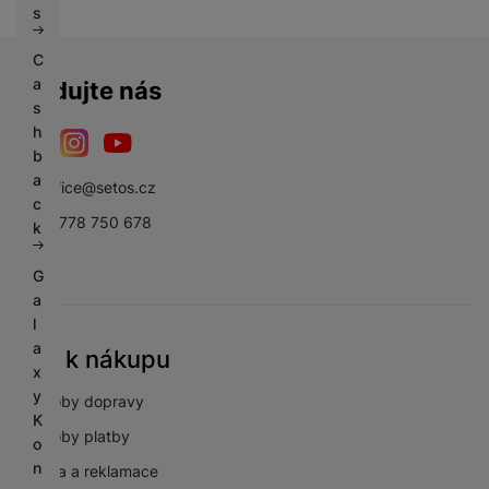
s
C
a
Sledujte nás
s
h
b
Facebook
Instagram
YouTube
a
sbsoffice@setos.cz
c
+420 778 750 678
k
G
a
l
a
Vše k nákupu
x
y
Způsoby dopravy
K
Způsoby platby
o
n
Záruka a reklamace