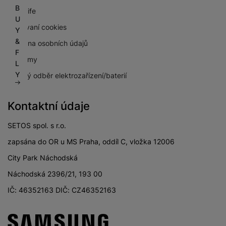
B
NextLife
U
Používaní cookies
Y
&
Ochrana osobních údajů
F
Pro firmy
L
Y
Zpětný odběr elektrozařízení/baterií
Kontaktní údaje
SETOS spol. s r.o.
zapsána do OR u MS Praha, oddíl C, vložka 12006
City Park Náchodská
Náchodská 2396/21, 193 00
IČ: 46352163 DIČ: CZ46352163