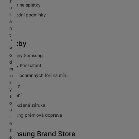
z
Nákup na splátky
u
lt
Obchodní podmínky
a
GDPR
n
t
Služby
P
o
Prodejny Samsung
d
Galaxy Konzultant
m
Lepení ochranných fólií na míru
ín
k
Výkupy
y
Pojištění
s
o
Prodloužená záruka
u
Samsung prémiová doprava
t
ě
ž
Samsung Brand Store
e