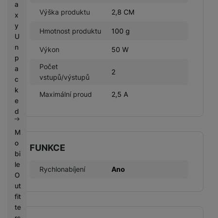
a
Výška produktu
2,8 CM
x
y
Hmotnost produktu
100 g
U
n
Výkon
50 W
p
Počet
a
2
vstupů/výstupů
c
k
Maximální proud
2,5 A
e
d
M
o
FUNKCE
bi
le
Rychlonabíjení
Ano
O
ut
fit
te
rs