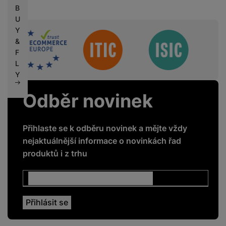
B
U
Y
Sdružení
&
F
L
Y
Odběr novinek
Přihlaste se k odběru novinek a mějte vždy
nejaktuálnější informace o novinkách řad
produktů i z trhu