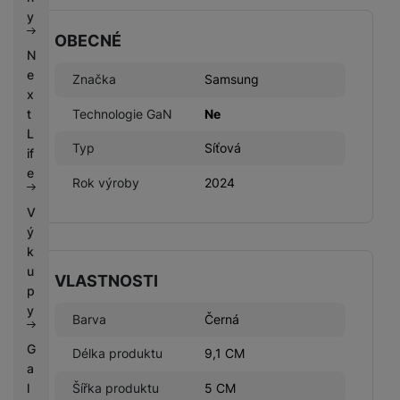
k
e
y
y
OBECNÉ
N
e
Značka
Samsung
x
Technologie GaN
Ne
t
L
Typ
Síťová
if
e
Rok výroby
2024
V
ý
k
u
VLASTNOSTI
p
y
Barva
Černá
G
Délka produktu
9,1 CM
a
l
Šířka produktu
5 CM