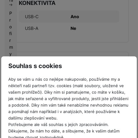
KONEKTIVITA
P
USB-C
Ano
r
o
USB-A
Ne
fi
r
m
y
KONSTRUKCE
Souhlas s cookies
V
ý
Materiál
Plast
Aby se vám u nás co nejlépe nakupovalo, používáme my a
k
někteří naši partneři tzv. cookies (malé soubory, uložené ve
u
vašem prohlížeči). Díky nim si pamatujeme, co máte v košíku,
p
jak máte seřazené a vyfiltrované produkty, jestli jste přihlášeni
n
a podobně. Díky nim vám také nenabízíme nevhodnou reklamu
í
BALENÍ
a pomáhají nám například i v analýzách, které používáme k
b
dalšímu zlepšování webu.
o
Hmotnost balení
223 g
Potřebujeme ale váš souhlas s jejich zpracováváním.
n
Děkujeme, že nám ho dáte, a slibujeme, že k vašim datům
Délka balení
10 CM
u
budeme chovat zodpovědně.