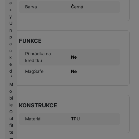
a
Barva
Černá
x
y
U
n
p
FUNKCE
a
c
Přihrádka na
Ne
k
kreditku
e
d
MagSafe
Ne
M
o
bi
le
KONSTRUKCE
O
ut
Materiál
TPU
fit
te
rs