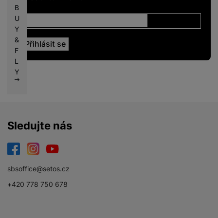
B
U
Y
&
F
L
Y
Sledujte nás
Facebook
Instagram
YouTube
sbsoffice@setos.cz
+420 778 750 678