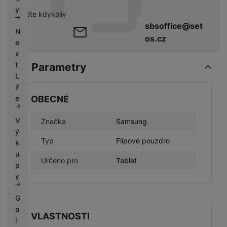
k
e
y
pište kdykoliv
y
sbsoffice@set
N
os.cz
e
x
t
Parametry
L
if
e
OBECNÉ
V
Značka
Samsung
ý
Typ
Flipové pouzdro
k
u
Určeno pro
Tablet
p
y
G
a
VLASTNOSTI
l