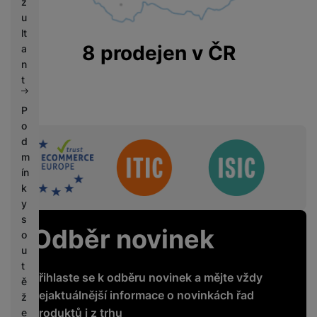
z
u
lt
8 prodejen v ČR
a
n
t
P
o
d
Sdružení
m
ín
k
y
s
Odběr novinek
o
u
t
Přihlaste se k odběru novinek a mějte vždy
ě
nejaktuálnější informace o novinkách řad
ž
produktů i z trhu
e