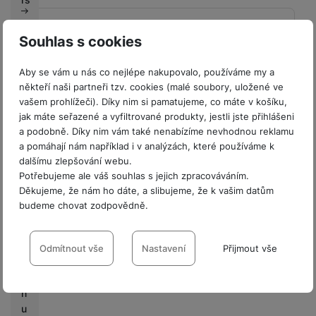
P
BALENÍ
Souhlas s cookies
r
o
Hmotnost balení
334 g
Aby se vám u nás co nejlépe nakupovalo, používáme my a
fi
někteří naši partneři tzv. cookies (malé soubory, uložené ve
Délka balení
21,9 CM
r
vašem prohlížeči). Díky nim si pamatujeme, co máte v košíku,
m
jak máte seřazené a vyfiltrované produkty, jestli jste přihlášeni
Šířka balení
13,7 CM
y
a podobně. Díky nim vám také nenabízíme nevhodnou reklamu
Výška balení
1,7 CM
a pomáhají nám například i v analýzách, které používáme k
V
dalšímu zlepšování webu.
ý
Potřebujeme ale váš souhlas s jejich zpracováváním.
k
Děkujeme, že nám ho dáte, a slibujeme, že k vašim datům
u
budeme chovat zodpovědně.
Hodnocení
p
Nastavení souhlasů s kategoriemi
n
Pro vkládání recenzí je nutné se přihlásit.
í
cookies
Odmítnout vše
Nastavení
Přijmout vše
b
Technické
o
Technické
-
bez těchto cookies náš web nebude fungovat
.
Recenze
VŽDY AKTIVNÍ
n
u