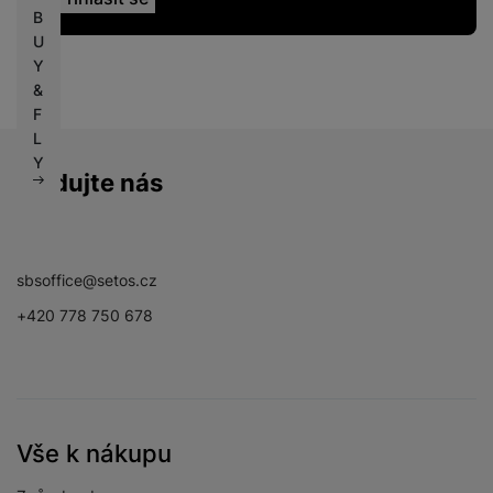
B
U
Y
&
F
L
Y
Sledujte nás
Facebook
Instagram
YouTube
sbsoffice@setos.cz
+420 778 750 678
Vše k nákupu