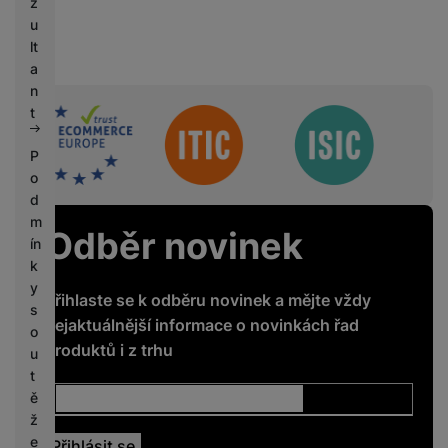
z
u
lt
a
n
t
Sdružení
P
o
d
m
Odběr novinek
ín
k
y
Přihlaste se k odběru novinek a mějte vždy
s
nejaktuálnější informace o novinkách řad
o
produktů i z trhu
u
t
ě
ž
e