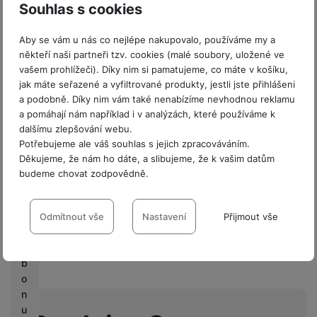
Souhlas s cookies
Hmotnost balení
295 g
P
Aby se vám u nás co nejlépe nakupovalo, používáme my a
Délka balení
26,7 CM
r
někteří naši partneři tzv. cookies (malé soubory, uložené ve
o
vašem prohlížeči). Díky nim si pamatujeme, co máte v košíku,
Šířka balení
18,9 CM
fi
jak máte seřazené a vyfiltrované produkty, jestli jste přihlášeni
r
Výška balení
1,5 CM
a podobně. Díky nim vám také nenabízíme nevhodnou reklamu
m
a pomáhají nám například i v analýzách, které používáme k
y
dalšímu zlepšování webu.
Potřebujeme ale váš souhlas s jejich zpracováváním.
V
Děkujeme, že nám ho dáte, a slibujeme, že k vašim datům
Hodnocení
ý
budeme chovat zodpovědně.
k
Pro vkládání recenzí je nutné se přihlásit.
Nastavení souhlasů s kategoriemi
u
p
cookies
Odmítnout vše
Nastavení
Přijmout vše
n
Technické
Technické
-
bez těchto cookies náš web nebude fungovat
.
Recenze
í
VŽDY AKTIVNÍ
b
o
Nebyla přidána žádná recenze.
n
Technické cookies umožňují váš průchod nákupním košíkem,
u
Preferenční a rozšířené funkce
Preferenční a rozšířené funkce
-
abyste nemuseli vše
porovnávání produktů a další nezbytné funkce.