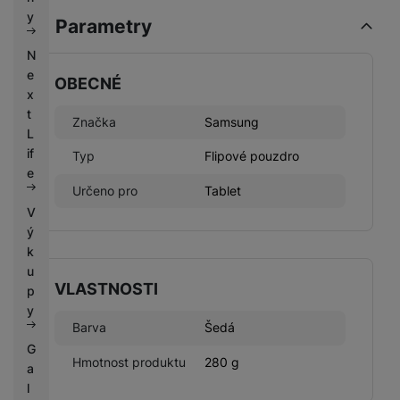
k
e
y
Parametry
y
N
e
OBECNÉ
x
t
Značka
Samsung
L
if
Typ
Flipové pouzdro
e
Určeno pro
Tablet
V
ý
k
u
VLASTNOSTI
p
y
Barva
Šedá
G
Hmotnost produktu
280 g
a
l