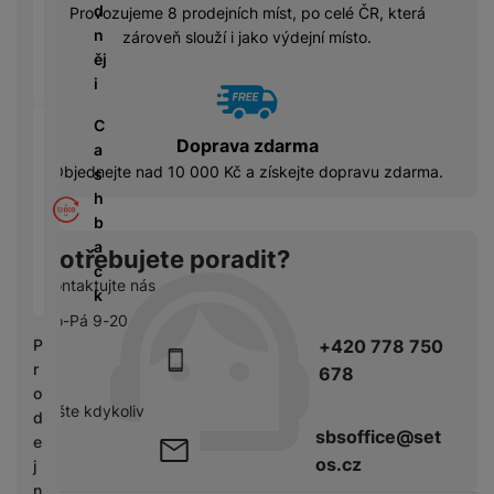
á
P
y
d
Provozujeme 8 prodejních míst, po celé ČR, která
cí
ří
a
n
zároveň slouží i jako výdejní místo.
B
s
s
S
ěj
e
p
l
S
i
z
o
u
D
d
tř
š
C
d
r
Doprava zdarma
e
e
a
i
á
Objednejte nad 10 000 Kč a získejte dopravu zdarma.
bi
n
s
s
t
č
s
h
k
o
e
t
b
y
v
v
a
Potřebujete poradit?
é
C
í
c
S
n
Kontaktujte nás
h
p
k
S
a
y
r
Po-Pá 9-20
D
b
tr
o
+420 778 750
P
d
íj
é
l
r
is
678
e
h
e
o
k
č
o
pište kdykoliv
d
d
k
d
sbsoffice@set
n
e
y
i
i
os.cz
j
n
c
n