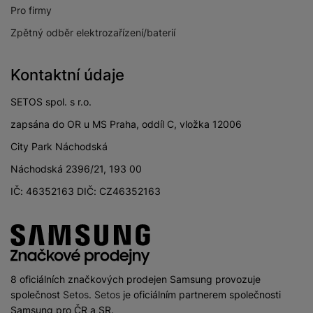
Pro firmy
Zpětný odběr elektrozařízení/baterií
Kontaktní údaje
SETOS spol. s r.o.
zapsána do OR u MS Praha, oddíl C, vložka 12006
City Park Náchodská
Náchodská 2396/21, 193 00
IČ: 46352163 DIČ: CZ46352163
8 oficiálních značkových prodejen Samsung provozuje
společnost
Setos
.
Setos
je oficiálním partnerem společnosti
Samsung pro ČR a SR.