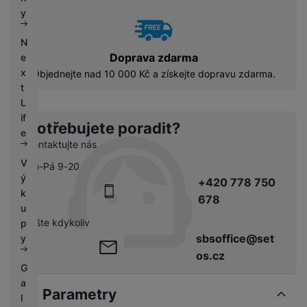
k
e
y
y
N
Doprava zdarma
e
x
Objednejte nad 10 000 Kč a získejte dopravu zdarma.
t
L
if
Potřebujete poradit?
e
Kontaktujte nás
V
Po-Pá 9-20
ý
+420 778 750
k
678
u
pište kdykoliv
p
sbsoffice@set
y
os.cz
G
a
Parametry
l