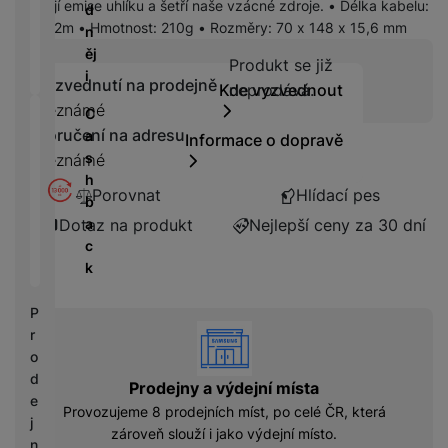
á
P
y
snižují emise uhlíku a šetří naše vzácné zdroje. • Délka kabelu:
d
cí
ří
a
0,2m • Hmotnost: 210g • Rozměry: 70 x 148 x 15,6 mm
n
B
s
s
S
ěj
e
Produkt se již n
Produkt se již
p
l
S
i
z
Vyzvednutí na prodejně
Kde vyzvednout
neprodává.
o
u
D
d
Neznámé
tř
š
C
d
r
e
e
Doručení na adresu
a
i
Informace o dopravě
á
bi
n
s
s
Neznámé
t
č
s
h
k
o
Porovnat
Hlídací pes
e
t
b
y
v
v
a
Dotaz na produkt
Nejlepší ceny za 30 dní
é
C
í
c
S
n
h
p
k
S
a
y
r
D
b
tr
o
P
d
íj
é
vyhody
l
r
is
e
h
e
o
k
č
o
d
d
Prodejny a výdejní místa
k
d
n
e
y
Provozujeme 8 prodejních míst, po celé ČR, která
i
i
j
zároveň slouží i jako výdejní místo.
n
c
n