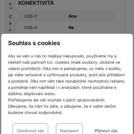
KONEKTIVITA
s
USB-C
Ano
C
a
USB-A
Ne
s
h
Souhlas s cookies
b
a
c
Aby se vám u nás co nejlépe nakupovalo, používáme my a
BATERIE
někteří naši partneři tzv. cookies (malé soubory, uložené ve
k
vašem prohlížeči). Díky nim si pamatujeme, co máte v košíku,
Indikátor baterie
Ano
jak máte seřazené a vyfiltrované produkty, jestli jste přihlášeni
G
a podobně. Díky nim vám také nenabízíme nevhodnou reklamu
a
Kapacita baterie
10000 MAH
a pomáhají nám například i v analýzách, které používáme k
l
dalšímu zlepšování webu.
a
Rychlé nabíjení
Ano
Potřebujeme ale váš souhlas s jejich zpracováváním.
x
Děkujeme, že nám ho dáte, a slibujeme, že k vašim datům
Výkon rychlonabíjení
25 W
y
budeme chovat zodpovědně.
K
Způsob nabíjení
Kabelové
o
Nastavení souhlasů s kategoriemi
n
cookies
Odmítnout vše
Nastavení
Přijmout vše