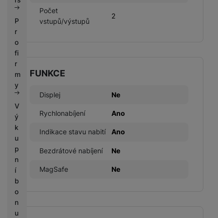
Počet
2
P
vstupů/výstupů
r
o
fi
r
FUNKCE
m
y
Displej
Ne
V
Rychlonabíjení
Ano
ý
k
Indikace stavu nabití
Ano
u
p
Bezdrátové nabíjení
Ne
n
MagSafe
Ne
í
b
o
n
u