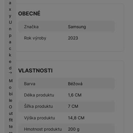
a
x
OBECNÉ
y
U
Značka
Samsung
n
p
Rok výroby
2023
a
c
k
e
d
VLASTNOSTI
M
Barva
Béžová
o
bi
Délka produktu
1,6 CM
le
Šířka produktu
7 CM
O
ut
Výška produktu
14,8 CM
fit
te
Hmotnost produktu
200 g
rs