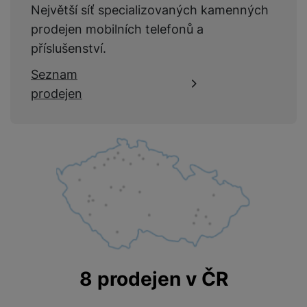
VLASTNOSTI
Největší síť specializovaných kamenných
prodejen mobilních telefonů a
Barva
Průhledná
příslušenství.
Seznam
prodejen
FUNKCE
Přihrádka na
Ne
kreditku
MagSafe
Ne
KONSTRUKCE
8 prodejen v ČR
Materiál
TPU