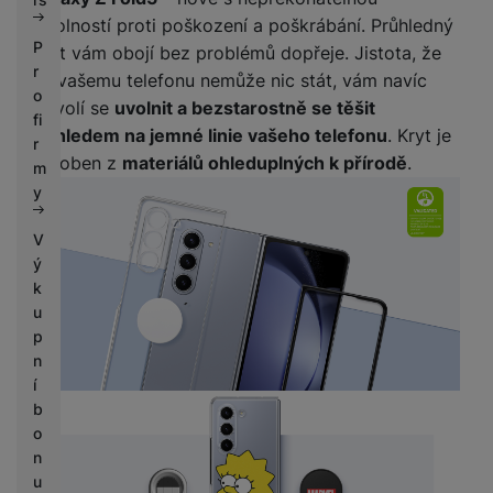
odolností proti poškození a poškrábání. Průhledný
P
kryt vám obojí bez problémů dopřeje. Jistota, že
r
se vašemu telefonu nemůže nic stát, vám navíc
o
dovolí se
uvolnit a bezstarostně se těšit
fi
pohledem na jemné linie vašeho telefonu
. Kryt je
r
vyroben z
materiálů ohleduplných k přírodě
.
m
y
V
ý
k
u
p
n
í
b
o
n
u