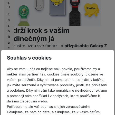
s
C
a
s
Udrží krok s vaším
h
jedinečným já
b
a
Popusťte uzdu své fantazii a
přizpůsobte Galaxy Z
c
Fold5 svému vkusu
. S originálními doplňky váš
k
Souhlas s cookies
nový telefon nikdo nepřehlédne, a navíc
získáte
celou škálu nevídaných možností
, jak si používání
G
Aby se vám u nás co nejlépe nakupovalo, používáme my a
a
svého zařízení po funkční i estetické stránce
někteří naši partneři tzv. cookies (malé soubory, uložené ve
l
zpříjemnit.
vašem prohlížeči). Díky nim si pamatujeme, co máte v košíku,
a
Změňte svůj styl na jedno
jak máte seřazené a vyfiltrované produkty, jestli jste přihlášeni
x
a podobně. Díky nim vám také nenabízíme nevhodnou reklamu
cvaknutí
y
a pomáhají nám například i v analýzách, které používáme k
K
Střídejte své příslušenství, jak vás napadne díky
dalšímu zlepšování webu.
o
Potřebujeme ale váš souhlas s jejich zpracováváním.
praktické platformě na zadní straně krytu
, která
n
Děkujeme, že nám ho dáte, a slibujeme, že k vašim datům
otevírá nekonečné možnosti přizpůsobení.