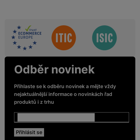
BALENÍ
Sdružení
Hmotnost balení
64 g
Délka balení
16,3 CM
Šířka balení
7 CM
Odběr novinek
Výška balení
2,4 CM
Přihlaste se k odběru novinek a mějte vždy
nejaktuálnější informace o novinkách řad
produktů i z trhu