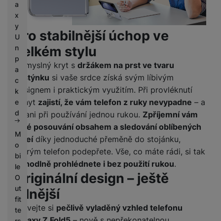
a
x
y
Pro stabilnější úchop ve
U
velkém stylu
n
p
Důmyslný kryt s
držákem na prst ve tvaru
a
prstýnku
si vaše srdce získá svým líbivým
c
designem i praktickým využitím. Při provléknutí
k
úchyt
zajistí, že vám telefon z ruky nevypadne
– a
e
d
to ani při používání jednou rukou.
Zpříjemní vám
také posouvání obsahem a sledování oblíbených
M
videí
díky jednoduché přeměně do stojánku,
o
kterým telefon podepřete. Vše, co máte rádi, si tak
bi
pohodlně prohlédnete i bez použití rukou
.
le
Originální design – ještě
O
ut
silnější
fit
Užívejte si
pečlivě vyladěný vzhled telefonu
te
Galaxy Z Fold5
– nově s nepřekonatelnou
rs