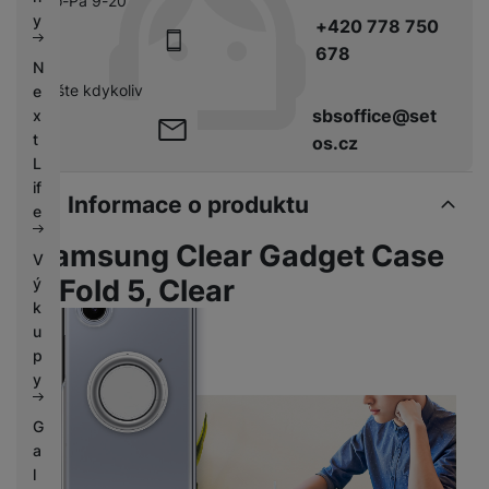
Po-Pá 9-20
k
e
y
+420 778 750
y
678
N
pište kdykoliv
e
sbsoffice@set
x
t
os.cz
L
if
Informace o produktu
e
Samsung Clear Gadget Case
V
Z Fold 5, Clear
ý
k
u
p
y
G
a
l