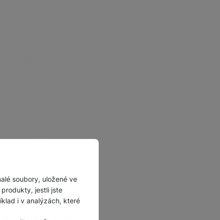
,
zvýšené okraje
malé soubory, uložené ve
rodukty, jestli jste
lad i v analýzách, které