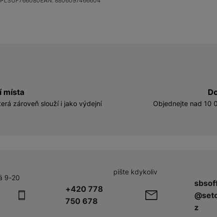
PLSUF766080
EAN:
8806097466604
í místa
Do
erá zároveň slouží i jako výdejní
Objednejte nad 10 0
pište kdykoliv
á 9-20
sbsof
+420 778
@seto
750 678
z