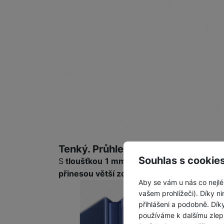
Tenký. Průhledný. Chráněný
Souhlas s cookie
S
tloušťkou 1 mm
si můžeš užít práci s
odo
přinesou větší zobrazovací plochu
a záro
Aby se vám u nás co nejlé
vašem prohlížeči). Díky ni
přihlášeni a podobně. Dí
používáme k dalšímu zlep