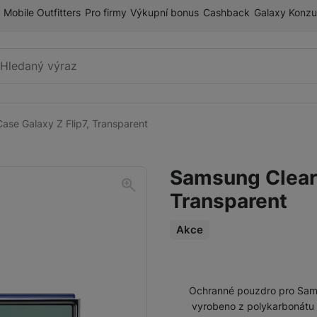
Mobile Outfitters
Pro firmy
Výkupní bonus
Cashback
Galaxy Konzu
Vyhledávání
ase Galaxy Z Flip7, Transparent
Příslušenství k mobilnímu
Pouzdra a kryty
telefonu
Samsung Clear 
Fólie a tvrzená skla
Transparent
Paměťové karty
Držáky
Akce
Příslušenství k chytrým
Nabíječky k chytrým hodinkám
hodinkám
Ochranné pouzdro pro Sams
vyrobeno z polykarbonátu 
Řemínky