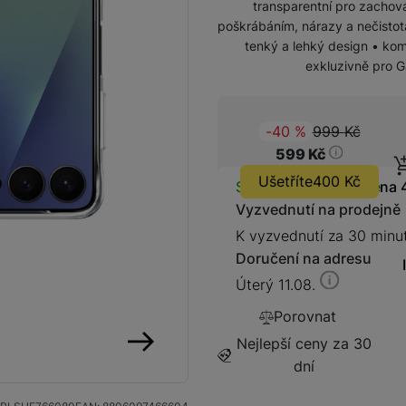
transparentní pro zachov
poškrábáním, nárazy a nečistot
tenký a lehký design • kom
exkluzivně pro G
Kabely a redukce
Redukce
999
Kč
(
-40
%
)
Původ
599
Kč
Kabely
Ušetříte
400
Kč
Dostupnos
Skladem na prodejně
na 
Vyzvednutí na prodejně
Flash disky a SSD disky
K vyzvednutí za 30 minu
SSD disk
Doručení na adresu
Úterý 11.08.
Porovnat
Nejlepší ceny za 30
dní
následující