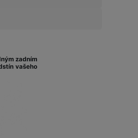
dným zadním
dstín vašeho