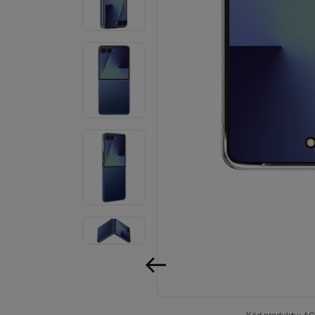
Audio
Příslušenství
Televize/Audio
Domácí spotřebiče
Monitory
Vrácené zboží
Měsíční nabídky
Totální výprodej
Sekce šílených cen
Předobjednejte novou
předchozí
Samsung TV výhodněji
Cashback