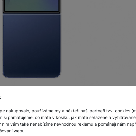
s
lnějším ale stále dokonale kompaktním telefonem
. Tenčí
veň
zajistí větší bezpečí modulu fotoaparátu
.
pe nakupovalo, používáme my a někteří naši partneři tzv. cookies (
m si pamatujeme, co máte v košíku, jak máte seřazené a vyfiltrované p
ky nim vám také nenabízíme nevhodnou reklamu a pomáhají nám napřík
šování webu.