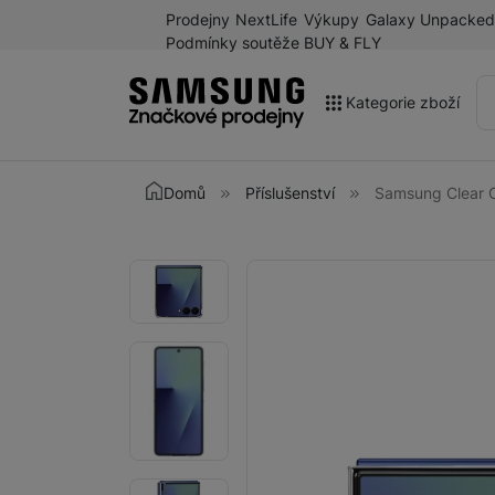
Prodejny
NextLife
Výkupy
Galaxy Unpacked
Podmínky soutěže BUY & FLY
Kategorie zboží
Akce
Domů
Příslušenství
Samsung Clear C
Výprodej
Galaxy Z Fold8 a další
Fotografie
Fotografie
novinky léta 2026
Mobilní telefony
Chytré hodinky
Tablety
Sluchátka
Galaxy Ring