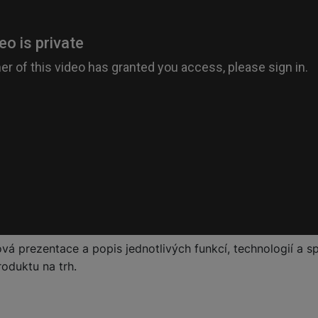
žíváme my nebo naši partneři, abychom vám mohli zobrazit vhodné
a stránkách třetích stran.
ová prezentace a popis jednotlivých funkcí, technologií a sp
oduktu na trh.