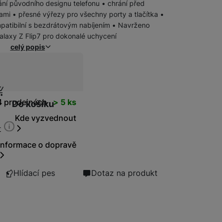
ání původního designu telefonu • chrání před
ami • přesné výřezy pro všechny porty a tlačítka •
Bezdrátové nabíječky
patibilní s bezdrátovým nabíjením • Navrženo
alaxy Z Flip7 pro dokonalé uchycení
celý popis
Powerbanky
ní cena
t
4 prodejnách
> 5 ks
Do košíku
Kde vyzvednout
t
Informace o dopravě
Hlídací pes
Dotaz na produkt