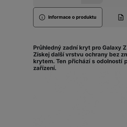
Informace o produktu
Informace o produ
Průhledný zadní kryt pro Galaxy Z
Získej
další vrstvu ochrany bez z
krytem. Ten přichází s
odolností 
zařízení.