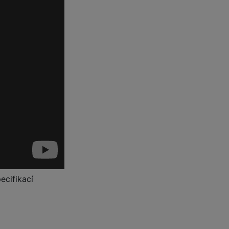
 obsahy nebo reklamy jak
ecifikací