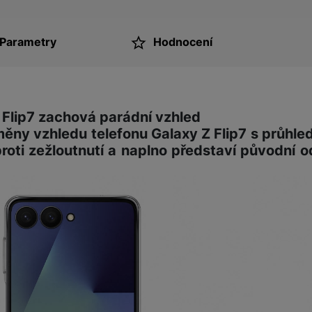
Parametry
Hodnocení
ktu
 Flip7 zachová parádní vzhled
měny vzhledu telefonu Galaxy Z Flip7
s průhle
proti zežloutnutí
a naplno představí původní o