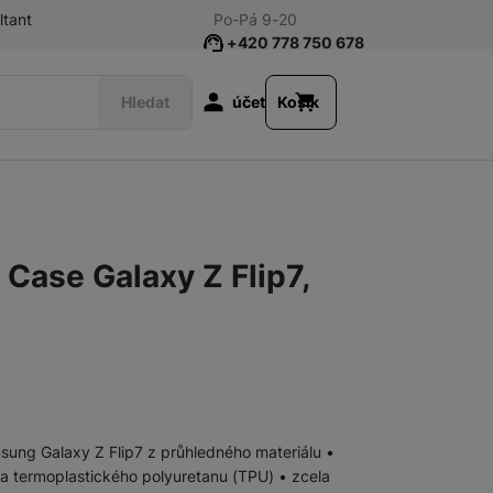
ltant
Po-Pá 9-20
+420 778 750 678
Uživatelská s
Hledat
účet
Košík
Příslušenství k tabletům
Fólie a tvrzená skla
Case Galaxy Z Flip7,
Klávesnice
Pouzdra a obaly
Nabíječky
Síťové nabíječky
ung Galaxy Z Flip7 z průhledného materiálu •
a termoplastického polyuretanu (TPU) • zcela
Nabíječky k chytrým hodinkám