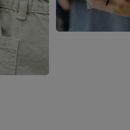
žíváme my nebo naši partneři, abychom vám mohli zobrazit vhodné
a stránkách třetích stran.