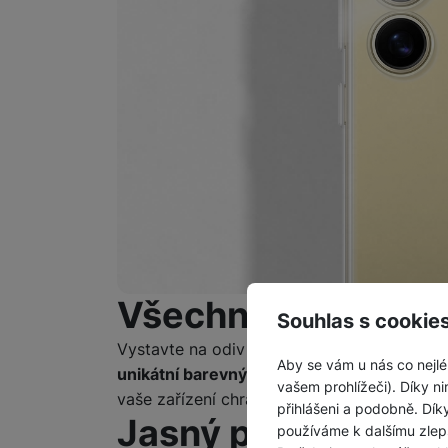
Všechny oči na va
Souhlas s cookie
Vystavte na odiv
krásně vypracovaný des
Aby se vám u nás co nejlé
unikátní barevný odstín
, ale i jeho
trendy t
vašem prohlížeči). Díky ni
vaše zařízení chrání před poškozením, a z
přihlášeni a podobně. Dí
Jasný pohled na k
používáme k dalšímu zlep