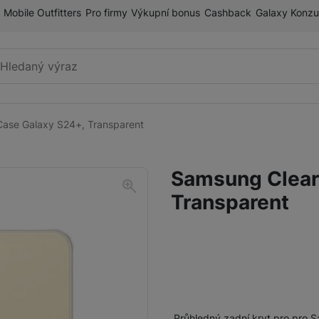
Mobile Outfitters
Pro firmy
Výkupní bonus
Cashback
Galaxy Konzu
Vyhledávání
ase Galaxy S24+, Transparent
Příslušenství k mobilnímu
Pouzdra a kryty
telefonu
Samsung Clear
Fólie a tvrzená skla
Transparent
Paměťové karty
Držáky
Příslušenství k chytrým
Nabíječky k chytrým hodinkám
hodinkám
Řemínky
Průhledný zadní kryt pro pro