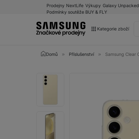
Prodejny
NextLife
Výkupy
Galaxy Unpacked
Podmínky soutěže BUY & FLY
Kategorie zboží
Akce
Domů
Příslušenství
Samsung Clear C
Výprodej
Galaxy Z Fold8 a další
Fotografie
Fotografie
novinky léta 2026
Mobilní telefony
Chytré hodinky
Tablety
Sluchátka
Galaxy Ring