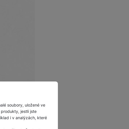
kne nejen jeho
malé soubory, uložené ve
oplněk
, který
rodukty, jestli jste
lad i v analýzách, které