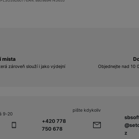
PLSUS926077
EAN:
8809894143655
í místa
Do
erá zároveň slouží i jako výdejní
Objednejte nad 10 0
pište kdykoliv
á 9-20
sbsof
+420 778
@seto
750 678
z