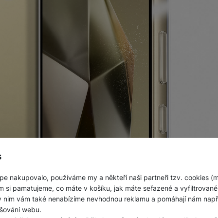
šem telefonu
s
ign vašeho smartphonu
. S průhledným zadním krytem
vyni
pe nakupovalo, používáme my a někteří naši partneři tzv. cookies (
vary s nepřehlédnutelnými detaily
. Vyberte si
dokonalý d
m si pamatujeme, co máte v košíku, jak máte seřazené a vyfiltrované p
ároveň
zbytečně nezahalí jeho krásu
.
ky nim vám také nenabízíme nevhodnou reklamu a pomáhají nám napřík
aždý den
šování webu.