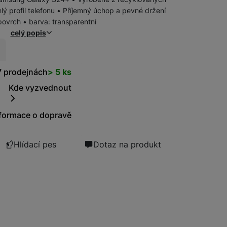
lý profil telefonu • Příjemný úchop a pevné držení
povrch • barva: transparentní
Bezdrátové nabíječky
celý popis
Powerbanky
t
7 prodejnách
> 5 ks
Kde vyzvednout
formace o dopravě
Hlídací pes
Dotaz na produkt