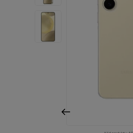
Audio
Příslušenství
Televize/Audio
Domácí spotřebiče
Monitory
Vrácené zboží
Měsíční nabídky
Totální výprodej
Sekce šílených cen
Předobjednejte novou
předchozí
Samsung TV výhodněji
Cashback