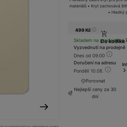
materiálů • Kryt zachovává štíh
• Hladký 
499
Kč
Kabely a redukce
Redukce
Dostupnos
Skladem na prodejně
na 
Do košíku
Vyzvednutí na prodejně
Kabely
Dnes od 09:00
Doručení na adresu
In
Flash disky a SSD disky
Pondělí 10.08.
SSD disk
Porovnat
Nejlepší ceny za 30
dní
následující