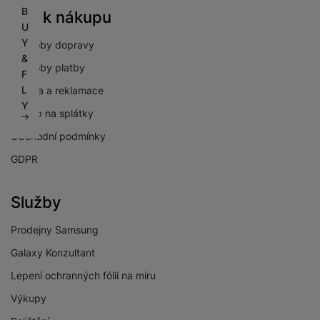
B
Vše k nákupu
U
Y
Způsoby dopravy
&
Způsoby platby
F
L
Záruka a reklamace
Y
Nákup na splátky
Obchodní podmínky
GDPR
Služby
Prodejny Samsung
Galaxy Konzultant
Lepení ochranných fólií na míru
Výkupy