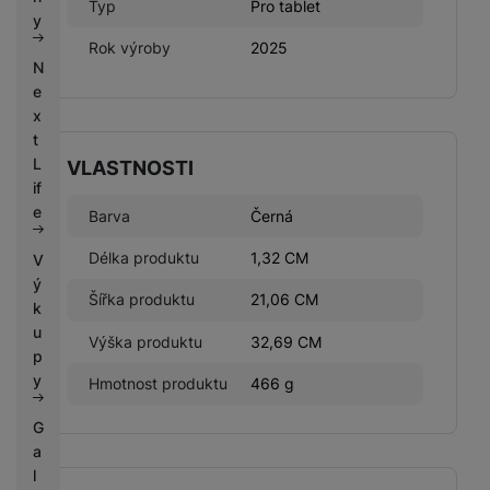
Typ
Pro tablet
k
e
y
y
Rok výroby
2025
N
e
x
t
L
VLASTNOSTI
if
e
Barva
Černá
Délka produktu
1,32 CM
V
ý
Šířka produktu
21,06 CM
k
u
Výška produktu
32,69 CM
p
y
Hmotnost produktu
466 g
G
a
l