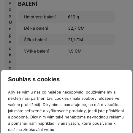
a
BALENÍ
x
y
Hmotnost balení
619 g
U
Délka balení
32,7 CM
n
p
Šířka balení
21,1 CM
a
c
Výška balení
1,9 CM
k
e
d
Souhlas s cookies
Hodnocení
M
o
Pro vkládání recenzí je nutné se přihlásit.
Aby se vám u nás co nejlépe nakupovalo, používáme my a
bi
někteří naši partneři tzv. cookies (malé soubory, uložené ve
le
vašem prohlížeči). Díky nim si pamatujeme, co máte v košíku,
O
jak máte seřazené a vyfiltrované produkty, jestli jste přihlášeni
ut
Recenze
a podobně. Díky nim vám také nenabízíme nevhodnou reklamu
fit
a pomáhají nám například i v analýzách, které používáme k
te
Nebyla přidána žádná recenze.
dalšímu zlepšování webu.
rs