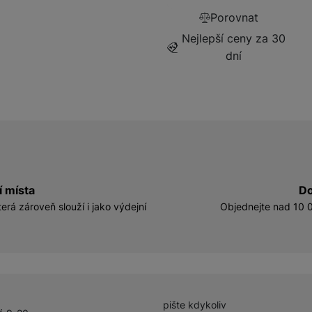
Porovnat
Nejlepší ceny za 30
dní
í místa
Do
erá zároveň slouží i jako výdejní
Objednejte nad 10 0
pište kdykoliv