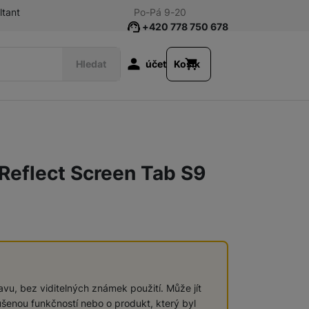
ltant
Po-Pá 9-20
+420 778 750 678
Uživatelská s
Hledat
účet
Košík
Tablety
Reflect Screen Tab S9
Galaxy Ring
Televize/Audio
vu, bez viditelných známek použití. Může jít
šenou funkčností nebo o produkt, který byl