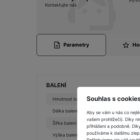
Po-P
Kontaktujte nás
Parametry
Ho
Parametry
BALENÍ
Souhlas s cookie
Hmotnost balení
165 g
Délka balení
33,2 CM
Aby se vám u nás co nejlé
vašem prohlížeči). Díky ni
Šířka balení
22,9 CM
přihlášeni a podobně. Dí
používáme k dalšímu zlep
Výška balení
1,7 CM
Potřebujeme ale váš souh