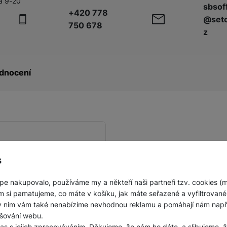
á 9-20
sbsof
+420 778
@seto
750 678
z
dnocení
s
pe nakupovalo, používáme my a někteří naši partneři tzv. cookies (
m si pamatujeme, co máte v košíku, jak máte seřazené a vyfiltrované p
ky nim vám také nenabízíme nevhodnou reklamu a pomáhají nám napřík
šování webu.
las s jejich zpracováváním. Děkujeme, že nám ho dáte, a slibujeme