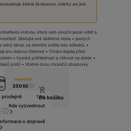
eobsahuje žádné škrábance, oděrky ani jiné
Chytré hodinky
tireflexní vrstvou, která vám umožní jasně vidět a
prostředí. Sledujte svá oblíbená videa v jasných
 a ostrý obraz za denního světla bez odlesků. •
eje pro dobrou čitelnost • Chrání displej před
ním • Vysoká průhlednost a citlivost na dotek •
tisků prstů • Včetně dvou chráničů obrazovky
Nepoužité
ité
Stav zboží
350
Kč
te
t
1 prodejně
1 ks
Do košíku
Kde vyzvednout
t
Informace o dopravě