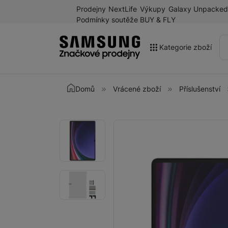
Prodejny
NextLife
Výkupy
Galaxy Unpacked
Podmínky soutěže BUY & FLY
Kategorie zboží
Akce
Domů
Vrácené zboží
Příslušenství
Výprodej
Galaxy Z Fold8 a další
Fotografie
Fotografie
novinky léta 2026
Mobilní telefony
Chytré hodinky
Tablety
Sluchátka
Galaxy Ring