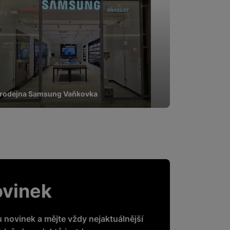
 obsahy nebo reklamy jak
rodejna Samsung Vaňkovka
ovinek
u novinek a mějte vždy nejaktuálnější