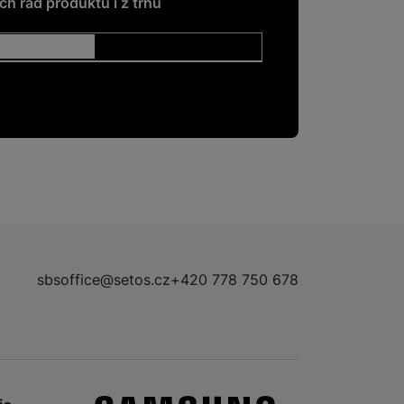
h řad produktů i z trhu
sbsoffice@setos.cz
+420 778 750 678