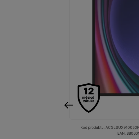
Audio
Příslušenství
Televize/Audio
Domácí spotřebiče
Monitory
Vrácené zboží
Měsíční nabídky
12
měsíců
Totální výprodej
záruka
Sekce šílených cen
předchozí
Předobjednejte novou
Samsung TV výhodněji
Kód produktu:
ACGLSUX910050
R
EAN:
88060
Cashback