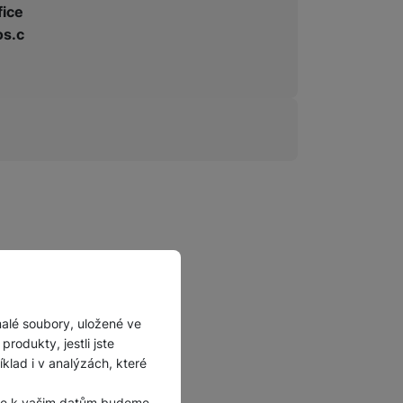
fice
s.c
malé soubory, uložené ve
rodukty, jestli jste
lad i v analýzách, které
, že k vašim datům budeme