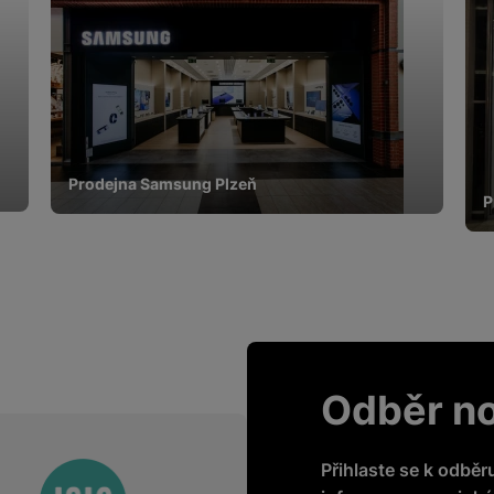
žíváme my nebo naši partneři, abychom vám mohli zobrazit vhodné
a stránkách třetích stran.
Prodejna Samsung Plzeň
P
Odběr n
Přihlaste se k odběr