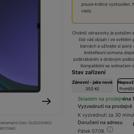
pouze krátce vyzkoušen. N
vady.
Domácí spotřebiče
Chránič obrazovky je potažen an
číst váš obsah i ve světlém 
barvách a užívejte si jasný
Antireflexní ochrana displ
poškrábáním a drobným poškoze
Kompatibilní se snímačem o
Stav zařízení
Zánovní - jako nové
Nepouž
350
Kč
Prohlíží
Dostupnos
Skladem na prodejně
na 
Vyzvednutí na prodejně
následující
K vyzvednutí za 30 minu
Doručení na adresu
eklamační číslo:
SU20230802
95111940
Pátek 07.08.