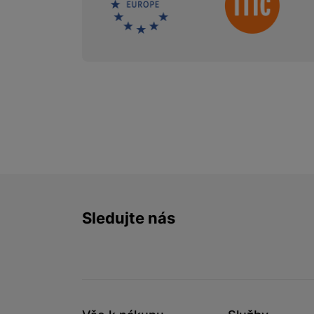
Sledujte nás
Facebook
Instagram
YouTube