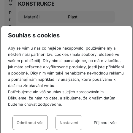
KONSTRUKCE
P
Materiál
Plast
r
o
fi
Souhlas s cookies
r
m
Aby se vám u nás co nejlépe nakupovalo, používáme my a
BALENÍ
y
někteří naši partneři tzv. cookies (malé soubory, uložené ve
vašem prohlížeči). Díky nim si pamatujeme, co máte v košíku,
Hmotnost balení
90 g
V
jak máte seřazené a vyfiltrované produkty, jestli jste přihlášeni
ý
a podobně. Díky nim vám také nenabízíme nevhodnou reklamu
Délka balení
7,5 CM
k
a pomáhají nám například i v analýzách, které používáme k
u
Šířka balení
8,9 CM
dalšímu zlepšování webu.
p
Potřebujeme ale váš souhlas s jejich zpracováváním.
Výška balení
1,9 CM
n
Děkujeme, že nám ho dáte, a slibujeme, že k vašim datům
í
budeme chovat zodpovědně.
b
Nastavení souhlasů s kategoriemi
o
cookies
Odmítnout vše
Nastavení
Přijmout vše
n
Hodnocení
u