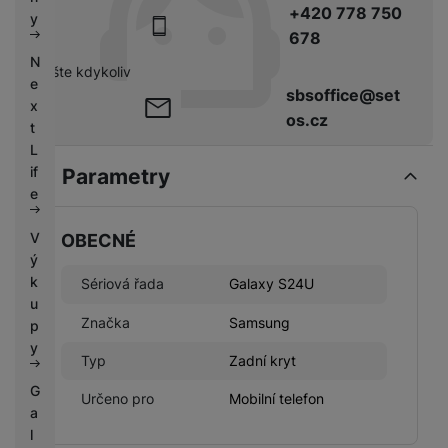
k
+420 778 750
e
y
y
678
N
pište kdykoliv
e
sbsoffice@set
x
os.cz
t
L
if
Parametry
e
V
OBECNÉ
ý
k
Sériová řada
Galaxy S24U
u
Značka
Samsung
p
y
Typ
Zadní kryt
G
Určeno pro
Mobilní telefon
a
l