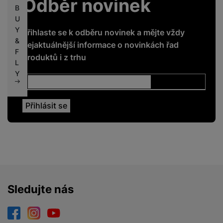
Odběr novinek
B
U
Y
Přihlaste se k odběru novinek a mějte vždy
&
nejaktuálnější informace o novinkách řad
F
produktů i z trhu
L
Y
Sledujte nás
Facebook
Instagram
YouTube