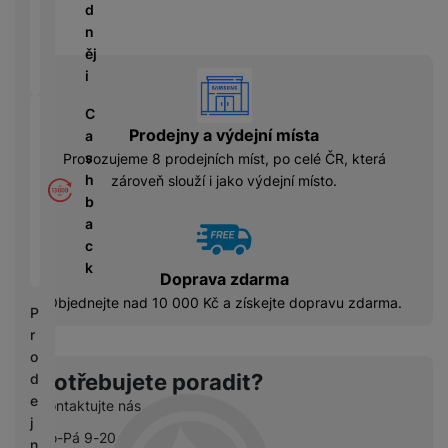
á
P
y
d
cí
ří
a
n
B
s
s
S
ěj
e
p
l
S
i
vyhody
z
o
u
D
d
tř
š
C
d
r
e
e
Prodejny a výdejní místa
a
i
á
bi
n
s
s
Provozujeme 8 prodejních míst, po celé ČR, která
t
č
s
h
k
zároveň slouží i jako výdejní místo.
o
e
t
b
y
v
v
a
é
C
í
c
S
n
h
p
k
S
a
Doprava zdarma
y
r
D
b
Objednejte nad 10 000 Kč a získejte dopravu zdarma.
tr
o
P
d
íj
é
l
r
is
e
h
e
o
k
č
o
d
Potřebujete poradit?
d
k
d
n
e
Kontaktujte nás
y
i
i
j
n
Po-Pá 9-20
c
n