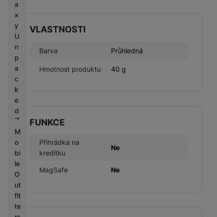
a
x
y
VLASTNOSTI
U
n
Barva
Průhledná
p
a
Hmotnost produktu
40 g
c
k
e
d
FUNKCE
M
Přihrádka na
o
Ne
kreditku
bi
le
MagSafe
Ne
O
ut
fit
te
rs