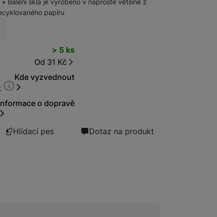
 • Balení skla je vyrobeno v naprosté většině z
ecyklovaného papíru
Bezdrátové nabíječky
t
> 5 ks
Powerbanky
Od 31 Kč
Kde vyzvednout
t
Informace o dopravě
Hlídací pes
Dotaz na produkt