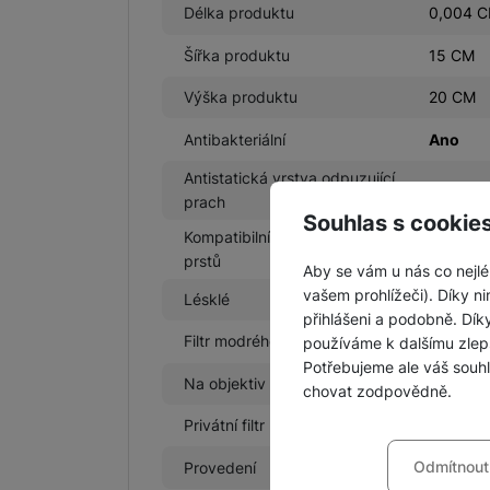
Délka produktu
0,004 
Šířka produktu
15 CM
Výška produktu
20 CM
Antibakteriální
Ano
Antistatická vrstva odpuzující
Ne
prach
Souhlas s cookie
Kompatibilní se čtečkou otisku
Ano
prstů
Aby se vám u nás co nejlé
vašem prohlížeči). Díky ni
Lésklé
Ano
přihlášeni a podobně. Dí
Filtr modrého světla
Ne
používáme k dalšímu zlep
Potřebujeme ale váš souh
Na objektiv
Ne
chovat zodpovědně.
Privátní filtr
Ne
Nastavení souhla
Odmítnout
Provedení
2.5D
Technické
Technické
-
bez těchto c