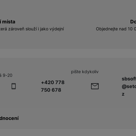
í místa
Do
erá zároveň slouží i jako výdejní
Objednejte nad 10 0
pište kdykoliv
á 9-20
sbsof
+420 778
@seto
750 678
z
dnocení