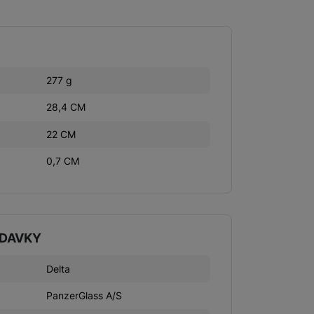
277 g
28,4 CM
22 CM
0,7 CM
ADAVKY
Delta
PanzerGlass A/S