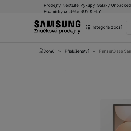
Prodejny
NextLife
Výkupy
Galaxy Unpacked
Podmínky soutěže BUY & FLY
Kategorie zboží
Akce
Domů
Příslušenství
PanzerGlass Sa
Výprodej
Galaxy Z Fold8 a další
Fotografie
novinky léta 2026
Mobilní telefony
Chytré hodinky
Tablety
Sluchátka
Galaxy Ring