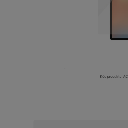
Audio
Příslušenství
Televize/Audio
Domácí spotřebiče
Monitory
Vrácené zboží
Kód produktu:
AC
Měsíční nabídky
Totální výprodej
Sekce šílených cen
Předobjednejte novou
Samsung TV výhodněji
Cashback