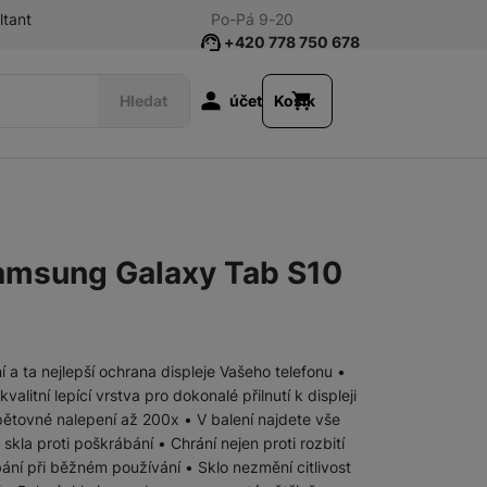
ltant
Po-Pá 9-20
+420 778 750 678
Uživatelská s
Hledat
účet
Košík
Příslušenství k tabletům
Fólie a tvrzená skla
amsung Galaxy Tab S10
Klávesnice
Pouzdra a obaly
a ta nejlepší ochrana displeje Vašeho telefonu •
litní lepící vrstva pro dokonalé přilnutí k displeji
Nabíječky
Síťové nabíječky
pětovné nalepení až 200x • V balení najdete vše
skla proti poškrábání • Chrání nejen proti rozbití
ábání při běžném používání • Sklo nezmění citlivost
Nabíječky k chytrým hodinkám