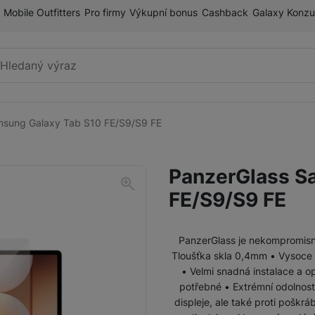
Mobile Outfitters
Pro firmy
Výkupní bonus
Cashback
Galaxy Konzu
Vyhledávání
msung Galaxy Tab S10 FE/S9/S9 FE
Příslušenství k mobilnímu
Pouzdra a kryty
telefonu
PanzerGlass S
Fólie a tvrzená skla
FE/S9/S9 FE
Paměťové karty
Držáky
PanzerGlass je nekompromisní 
Tloušťka skla 0,4mm • Vysoce kva
Příslušenství k chytrým
Nabíječky k chytrým hodinkám
• Velmi snadná instalace a o
hodinkám
potřebné • Extrémní odolnost 
displeje, ale také proti poškr
Řemínky