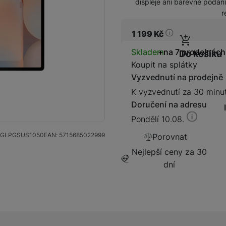
displeje ani barevné podání
r
1 199
Kč
Dostupnos
Skladem
na 7 prodejnách
Do košíku
Kabely a redukce
Redukce
Koupit na splátky
Vyzvednutí na prodejně
K vyzvednutí za 30 minu
Kabely
Doručení na adresu
Pondělí 10.08.
Flash disky a SSD disky
SSD disk
GLPGSUS1050
EAN:
5715685022999
Porovnat
Nejlepší ceny za 30
dní