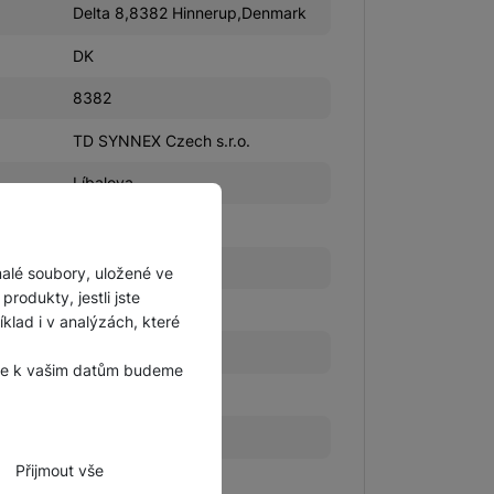
Delta 8,8382 Hinnerup,Denmark
DK
8382
TD SYNNEX Czech s.r.o.
Líbalova
Praha 11
Praha
malé soubory, uložené ve
rodukty, jestli jste
14900
lad i v analýzách, které
Hinnerup
, že k vašim datům budeme
2348/1
8
Přijmout vše
CZ