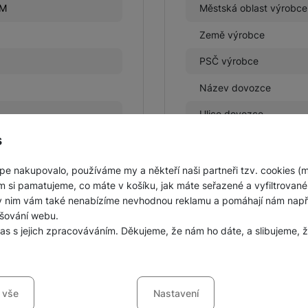
CM
Městská oblast výrobce
Země výrobce
PSČ výrobce
Název dovozce
Ulice dovozce
s
Městská oblast výrobce
Město dovozce
pe nakupovalo, používáme my a někteří naši partneři tzv. cookies (
m si pamatujeme, co máte v košíku, jak máte seřazené a vyfiltrované p
PSČ dovozce
ky nim vám také nenabízíme nevhodnou reklamu a pomáhají nám napřík
šování webu.
Město výrobce
las s jejich zpracováváním. Děkujeme, že nám ho dáte, a slibujeme
Číslo popisné dovozce
sů s kategoriemi cookies
Číslo popisné výrobce
 vše
Nastavení
Země dovozce
ookies náš web nebude fungovat
.