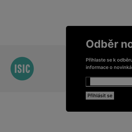
Odběr n
Přihlaste se k odběr
informace o novinkác