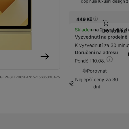
doplňuje luxusní design z
449
Kč
Dostupnos
Skladem
na 2 prodejnách
Do košíku
Kabely a redukce
Redukce
Vyzvednutí na prodejně
K vyzvednutí za 30 minu
Doručení na adresu
Kabely
Pondělí 10.08.
následující
Porovnat
Flash disky a SSD disky
SSD disk
GLPGSFL7062
EAN:
5715685030475
Nejlepší ceny za 30
dní