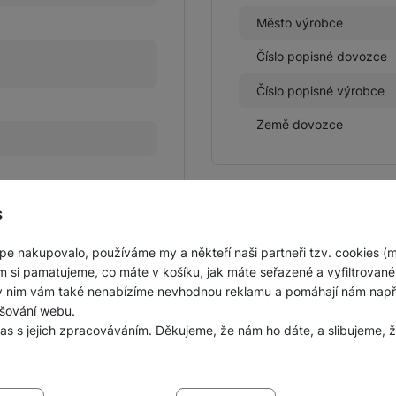
Město výrobce
Číslo popisné dovozce
Číslo popisné výrobce
Země dovozce
s
Obsah balení
pe nakupovalo, používáme my a někteří naši partneři tzv. cookies (
Ochranné čočky fotoapa
m si pamatujeme, co máte v košíku, jak máte seřazené a vyfiltrované p
ky nim vám také nenabízíme nevhodnou reklamu a pomáhají nám napřík
šování webu.
las s jejich zpracováváním. Děkujeme, že nám ho dáte, a slibujeme
sů s kategoriemi cookies