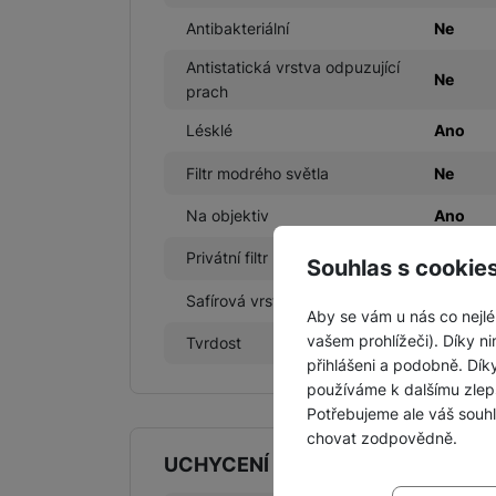
Antibakteriální
Ne
Antistatická vrstva odpuzující
Ne
prach
Lésklé
Ano
Filtr modrého světla
Ne
Na objektiv
Ano
Privátní filtr
Ne
Souhlas s cookie
Safírová vrstva
Ne
Aby se vám u nás co nejlé
vašem prohlížeči). Díky ni
Tvrdost
9 H
přihlášeni a podobně. Dí
používáme k dalšímu zlep
Potřebujeme ale váš souh
chovat zodpovědně.
UCHYCENÍ
Nastavení souhla