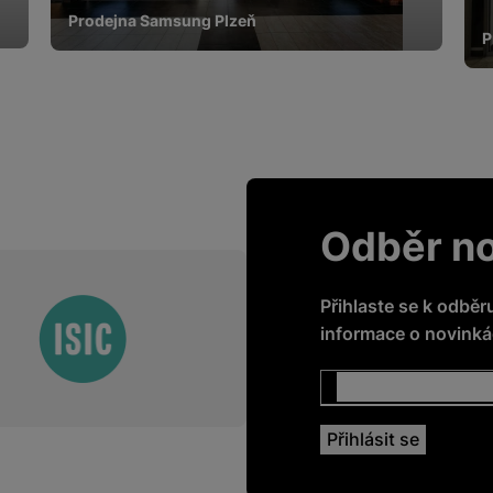
Prodejna Samsung Plzeň
P
Odběr n
Přihlaste se k odběr
informace o novinkác