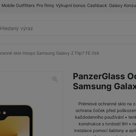
Mobile Outfitters
Pro firmy
Výkupní bonus
Cashback
Galaxy Konzu
Vyhledávání
ranné sklo Hoops Samsung Galaxy Z Flip7 FE čiré
Příslušenství k mobilnímu
Pouzdra a kryty
telefonu
PanzerGlass O
Fólie a tvrzená skla
Samsung Galaxy
Paměťové karty
Držáky
Prémiové ochranné sklo na z
ochrana čoček před poškození
Příslušenství k chytrým
Nabíječky k chytrým hodinkám
každodenního používání • tenký
hodinkám
konstrukce s tvrdostí 9H • n
instalace pomocí šablony a apl
Řemínky