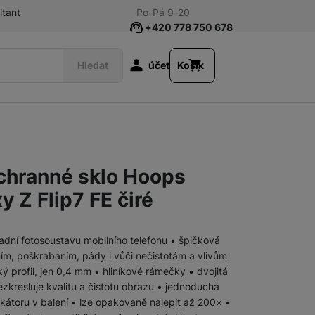
ltant
Po-Pá 9-20
+420 778 750 678
Uživatelská s
Hledat
účet
Košík
Příslušenství k tabletům
Fólie a tvrzená skla
chranné sklo Hoops
Klávesnice
 Z Flip7 FE čiré
Pouzdra a obaly
adní fotosoustavu mobilního telefonu • špičková
m, poškrábáním, pády i vůči nečistotám a vlivům
Nabíječky
Síťové nabíječky
 profil, jen 0,4 mm • hliníkové rámečky • dvojitá
ezkresluje kvalitu a čistotu obrazu • jednoduchá
ikátoru v balení • lze opakovaně nalepit až 200× •
Nabíječky k chytrým hodinkám