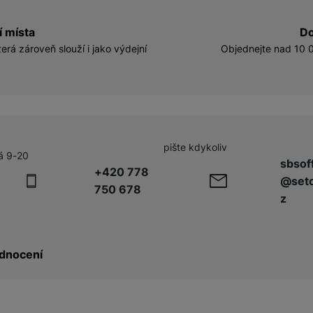
í místa
Do
erá zároveň slouží i jako výdejní
Objednejte nad 10 0
pište kdykoliv
á 9-20
sbsof
+420 778
@seto
750 678
z
dnocení