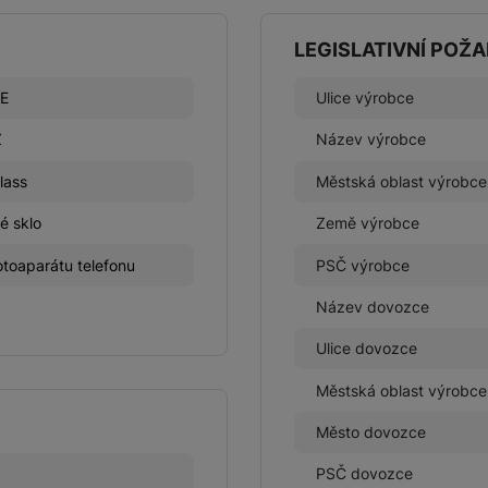
LEGISLATIVNÍ POŽ
FE
Ulice výrobce
Z
Název výrobce
lass
Městská oblast výrobce
é sklo
Země výrobce
toaparátu telefonu
PSČ výrobce
Název dovozce
Ulice dovozce
Městská oblast výrobce
Město dovozce
PSČ dovozce