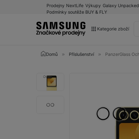
Prodejny
NextLife
Výkupy
Galaxy Unpacked
Podmínky soutěže BUY & FLY
Kategorie zboží
Akce
Domů
Příslušenství
PanzerGlass Och
Výprodej
Galaxy Z Fold8 a další
Fotografie
Fotografie
novinky léta 2026
Mobilní telefony
Chytré hodinky
Tablety
Sluchátka
Galaxy Ring