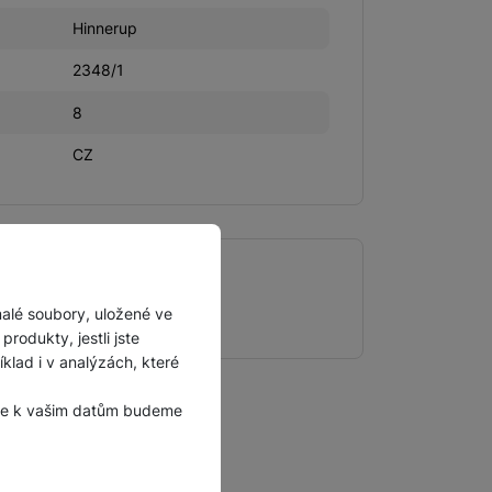
Hinnerup
2348/1
8
CZ
malé soubory, uložené ve
rátu, hadřík
rodukty, jestli jste
lad i v analýzách, které
, že k vašim datům budeme