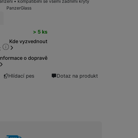
ařízení • kompatibilní se všemi zadními kryty
PanzerGlass
Bezdrátové nabíječky
t
> 5 ks
Powerbanky
Kde vyzvednout
t
Informace o dopravě
Hlídací pes
Dotaz na produkt