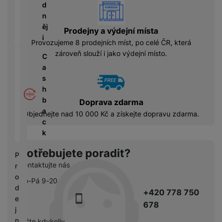
á
P
vyhody
y
d
cí
ří
a
n
B
s
s
S
ěj
e
Prodejny a výdejní místa
p
l
S
i
z
Provozujeme 8 prodejních míst, po celé ČR, která
o
u
D
d
zároveň slouží i jako výdejní místo.
tř
š
C
d
r
e
e
a
i
á
bi
n
s
s
t
č
s
h
k
o
e
t
b
y
Doprava zdarma
v
v
a
Objednejte nad 10 000 Kč a získejte dopravu zdarma.
é
C
í
c
S
n
h
p
k
S
a
y
r
D
b
tr
Potřebujete poradit?
o
P
d
íj
é
l
Kontaktujte nás
r
is
e
h
e
o
k
Po-Pá 9-20
č
o
d
d
+420 778 750
k
d
n
e
y
678
i
i
j
n
c
n
pište kdykoliv