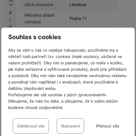
Ulice dovozce
Líbalova
P
Městská oblast
Praha 11
r
výrobce
o
Město dovozce
Praha
fi
Souhlas s cookies
r
PSČ dovozce
14900
m
Aby se vám u nás co nejlépe nakupovalo, používáme my a
y
Město výrobce
Hinnerup
někteří naši partneři tzv. cookies (malé soubory, uložené ve
vašem prohlížeči). Díky nim si pamatujeme, co máte v košíku,
V
Číslo popisné
jak máte seřazené a vyfiltrované produkty, jestli jste přihlášeni
2348/1
ý
dovozce
a podobně. Díky nim vám také nenabízíme nevhodnou reklamu
k
a pomáhají nám například i v analýzách, které používáme k
Číslo popisné
8
u
dalšímu zlepšování webu.
výrobce
p
Potřebujeme ale váš souhlas s jejich zpracováváním.
n
Země dovozce
CZ
Děkujeme, že nám ho dáte, a slibujeme, že k vašim datům
í
budeme chovat zodpovědně.
b
Nastavení souhlasů s kategoriemi
o
cookies
Odmítnout vše
Nastavení
Přijmout vše
n
Hodnocení
u