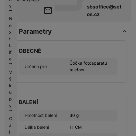
k
e
y
sbsoffice@set
y
os.cz
N
e
Parametry
x
t
L
OBECNÉ
if
e
Čočka fotoaparátu
Určeno pro
telefonu
V
ý
k
u
p
BALENÍ
y
Hmotnost balení
30 g
G
a
Délka balení
11 CM
l