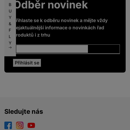
Odběr novinek
B
U
Y
Přihlaste se k odběru novinek a mějte vždy
&
nejaktuálnější informace o novinkách řad
F
produktů i z trhu
L
Y
Sledujte nás