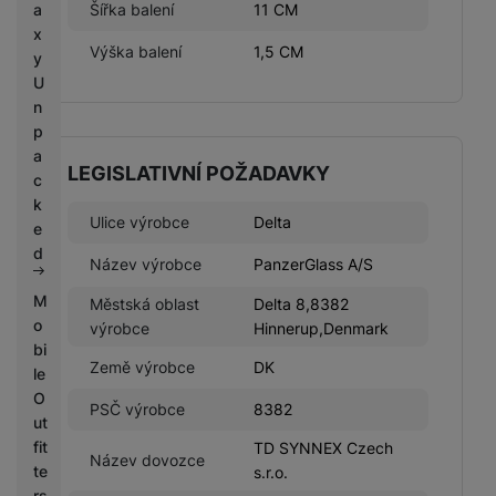
a
Šířka balení
11 CM
x
Výška balení
1,5 CM
y
U
n
p
a
LEGISLATIVNÍ POŽADAVKY
c
k
Ulice výrobce
Delta
e
d
Název výrobce
PanzerGlass A/S
M
Městská oblast
Delta 8,8382
o
výrobce
Hinnerup,Denmark
bi
Země výrobce
DK
le
O
PSČ výrobce
8382
ut
fit
TD SYNNEX Czech
Název dovozce
te
s.r.o.
rs