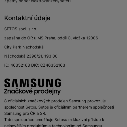
Zpětný odběr elektrozařízení/baterií
Kontaktní údaje
SETOS spol. s r.o.
zapsána do OR u MS Praha, oddíl C, vložka 12006
City Park Náchodská
Náchodská 2396/21, 193 00
IČ: 46352163 DIČ: CZ46352163
8 oficiálních značkových prodejen Samsung provozuje
společnost
Setos
.
Setos
je oficiálním partnerem společnosti
Samsung pro ČR a SR.
Tato spolupráce umožňuje
Setosu
exkluzivní přístup k
nejnovějším produktům a technologiím od Samsungu.