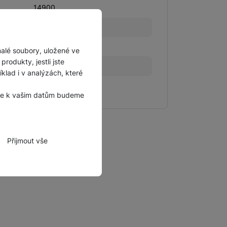
14900
Hinnerup
2348/1
malé soubory, uložené ve
rodukty, jestli jste
8
lad i v analýzách, které
CZ
, že k vašim datům budeme
Přijmout vše
zbytné funkce.
hli spojit např. pomocí