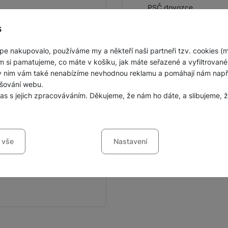
PSČ dovozce
s
Město výrobce
Číslo popisné dovozce
pe nakupovalo, používáme my a někteří naši partneři tzv. cookies (
m si pamatujeme, co máte v košíku, jak máte seřazené a vyfiltrované p
Číslo popisné výrobce
ky nim vám také nenabízíme nevhodnou reklamu a pomáhají nám napřík
šování webu.
Země dovozce
las s jejich zpracováváním. Děkujeme, že nám ho dáte, a slibujeme
sů s kategoriemi cookies
 vše
Nastavení
ookies náš web nebude fungovat
.
jí váš průchod nákupním košíkem, porovnávání produktů a další ne
šířené funkce
funkce
-
abyste nemuseli vše nastavovat znovu a abyste se s námi mo