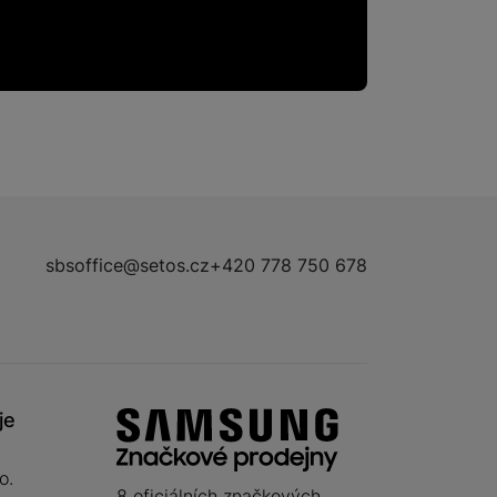
sbsoffice@setos.cz
+420 778 750 678
je
o.
8 oficiálních značkových