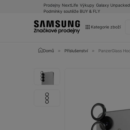
Prodejny
NextLife
Výkupy
Galaxy Unpacked
Podmínky soutěže BUY & FLY
Kategorie zboží
Akce
Domů
Příslušenství
PanzerGlass Ho
Výprodej
Galaxy Z Fold8 a další
Fotografie
Fotografie
novinky léta 2026
Mobilní telefony
Chytré hodinky
Tablety
Sluchátka
Galaxy Ring