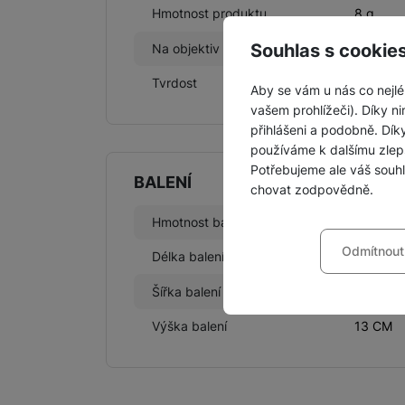
Hmotnost produktu
8 g
Souhlas s cookie
Na objektiv
Ano
Tvrdost
9 H
Aby se vám u nás co nejlé
vašem prohlížeči). Díky ni
přihlášeni a podobně. Dí
používáme k dalšímu zlep
Potřebujeme ale váš souh
BALENÍ
chovat zodpovědně.
Nastavení souhla
Hmotnost balení
25 g
Odmítnout
Délka balení
11 CM
Technické
Technické
-
bez těchto c
VŽDY AKTIVNÍ
Šířka balení
0,8 CM
Výška balení
13 CM
Technické cookies umožňu
Preferenční a roz
Preferenční a rozšířené 
chatu
.
Povoleno