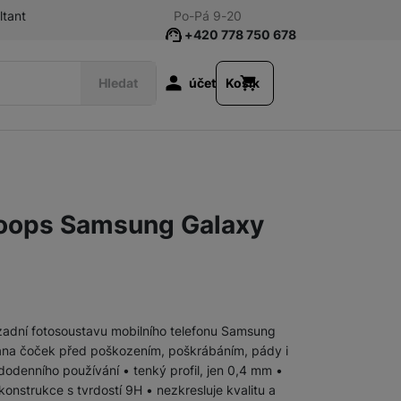
ltant
Po-Pá 9-20
+420 778 750 678
Uživatelská s
Hledat
účet
Košík
Příslušenství k tabletům
Fólie a tvrzená skla
oops Samsung Galaxy
Klávesnice
Pouzdra a obaly
zadní fotosoustavu mobilního telefonu Samsung
Nabíječky
Síťové nabíječky
ana čoček před poškozením, poškrábáním, pády i
dodenního používání • tenký profil, jen 0,4 mm •
konstrukce s tvrdostí 9H • nezkresluje kvalitu a
Nabíječky k chytrým hodinkám