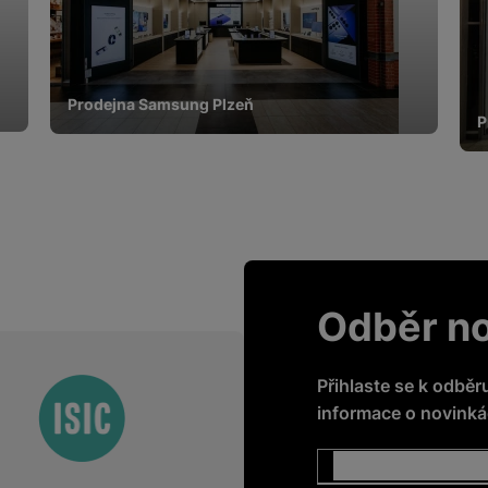
Prodejna Samsung Plzeň
P
Odběr n
Přihlaste se k odběr
informace o novinkác