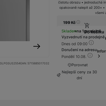
čistotu obrazu • jednoduchá in
opakovaně nalepit až 200× • d
všemi 
199
Kč
Kabely a redukce
Redukce
Dostupnos
Skladem
na 1 prodejně
Do košíku
Vyzvednutí na prodejně
Kabely
Dnes od 09:00
Doručení na adresu
Info
následující
Pondělí 10.08.
Flash disky a SSD disky
SSD disk
GLPGSUS2554
EAN:
5715685017032
Porovnat
Nejlepší ceny za 30
dní