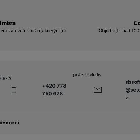
í místa
Do
erá zároveň slouží i jako výdejní
Objednejte nad 10 0
pište kdykoliv
á 9-20
sbsof
+420 778
@seto
750 678
z
dnocení