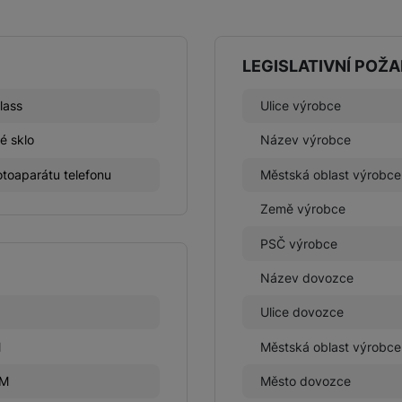
LEGISLATIVNÍ POŽ
lass
Ulice výrobce
é sklo
Název výrobce
toaparátu telefonu
Městská oblast výrobce
Země výrobce
PSČ výrobce
Název dovozce
Ulice dovozce
M
Městská oblast výrobce
CM
Město dovozce