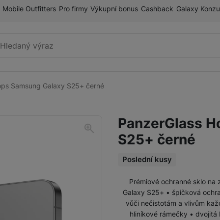
Mobile Outfitters
Pro firmy
Výkupní bonus
Cashback
Galaxy Konzu
Vyhledávání
ops Samsung Galaxy S25+ černé
Příslušenství k mobilnímu
Pouzdra a kryty
telefonu
PanzerGlass H
Fólie a tvrzená skla
S25+ černé
Paměťové karty
Držáky
Poslední kusy
Prémiové ochranné sklo na 
Příslušenství k chytrým
Nabíječky k chytrým hodinkám
Galaxy S25+ • špičková ochr
hodinkám
vůči nečistotám a vlivům kaž
hliníkové rámečky • dvojitá 
Řemínky