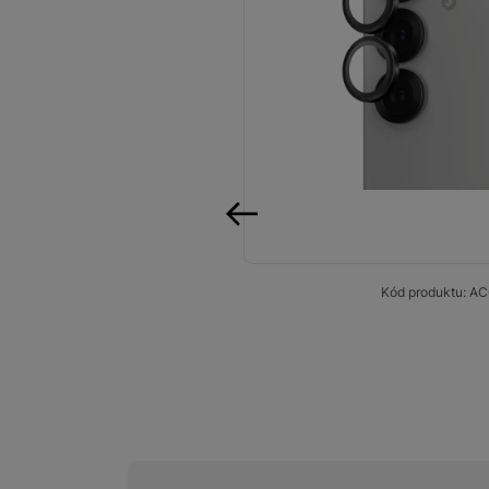
Audio
Příslušenství
Televize/Audio
Domácí spotřebiče
Monitory
předchozí
Vrácené zboží
Kód produktu:
AC
Měsíční nabídky
Totální výprodej
Sekce šílených cen
Předobjednejte novou
Samsung TV výhodněji
Cashback