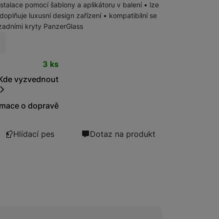
stalace pomocí šablony a aplikátoru v balení • lze
oplňuje luxusní design zařízení • kompatibilní se
Bezdrátové nabíječky
zadními kryty PanzerGlass
Powerbanky
t
3 ks
Kde vyzvednout
rmace o dopravě
Hlídací pes
Dotaz na produkt