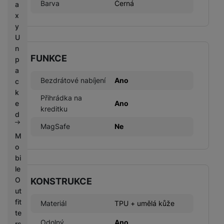
Barva
Černá
a
x
y
U
n
FUNKCE
p
a
Bezdrátové nabíjení
Ano
c
k
Přihrádka na
e
Ano
kreditku
d
MagSafe
Ne
M
o
bi
le
O
KONSTRUKCE
ut
fit
Materiál
TPU + umělá kůže
te
Odolný
Ano
rs