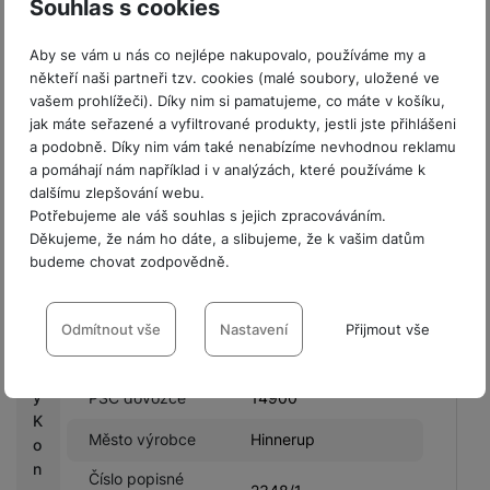
Souhlas s cookies
Název výrobce
PanzerGlass A/S
s
Městská oblast
Delta 8,8382
Aby se vám u nás co nejlépe nakupovalo, používáme my a
C
výrobce
Hinnerup,Denmark
někteří naši partneři tzv. cookies (malé soubory, uložené ve
a
vašem prohlížeči). Díky nim si pamatujeme, co máte v košíku,
s
Země výrobce
DK
jak máte seřazené a vyfiltrované produkty, jestli jste přihlášeni
h
a podobně. Díky nim vám také nenabízíme nevhodnou reklamu
PSČ výrobce
8382
b
a pomáhají nám například i v analýzách, které používáme k
a
TD SYNNEX Czech
dalšímu zlepšování webu.
Název dovozce
c
s.r.o.
Potřebujeme ale váš souhlas s jejich zpracováváním.
k
Děkujeme, že nám ho dáte, a slibujeme, že k vašim datům
Ulice dovozce
Líbalova
budeme chovat zodpovědně.
G
Městská oblast
a
Nastavení souhlasů s kategoriemi
Praha 11
výrobce
l
cookies
Odmítnout vše
Nastavení
Přijmout vše
a
Město dovozce
Praha
x
Technické
Technické
-
bez těchto cookies náš web nebude fungovat
.
y
PSČ dovozce
14900
VŽDY AKTIVNÍ
K
Město výrobce
Hinnerup
o
Technické cookies umožňují váš průchod nákupním košíkem,
n
Preferenční a rozšířené funkce
Preferenční a rozšířené funkce
-
abyste nemuseli vše
porovnávání produktů a další nezbytné funkce.
Číslo popisné