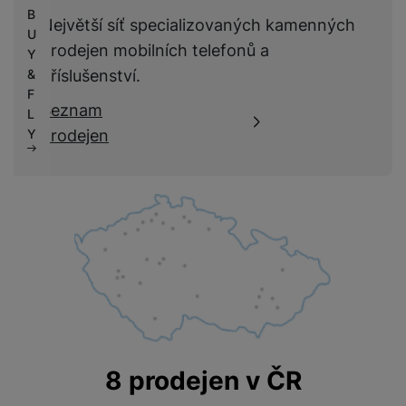
B
Největší síť specializovaných kamenných
U
prodejen mobilních telefonů a
Y
příslušenství.
&
F
Seznam
L
prodejen
Y
8 prodejen v ČR