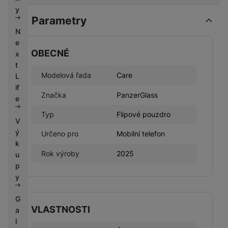
k
e
y
y
Parametry
N
e
OBECNÉ
x
t
Modelová řada
Care
L
if
Značka
PanzerGlass
e
Typ
Flipové pouzdro
V
ý
Určeno pro
Mobilní telefon
k
Rok výroby
2025
u
p
y
G
VLASTNOSTI
a
l