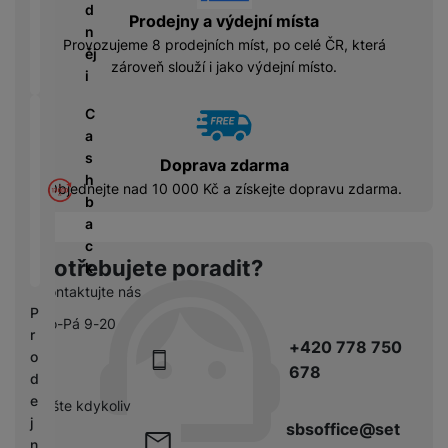
á
P
y
d
Prodejny a výdejní místa
cí
ří
a
n
B
Provozujeme 8 prodejních míst, po celé ČR, která
s
s
S
ěj
e
zároveň slouží i jako výdejní místo.
p
l
S
i
z
o
u
D
d
tř
š
C
d
r
e
e
a
i
á
bi
n
s
s
Doprava zdarma
t
č
s
h
k
Objednejte nad 10 000 Kč a získejte dopravu zdarma.
o
e
t
b
y
v
v
a
é
C
í
c
S
n
h
Potřebujete poradit?
p
k
S
a
y
r
Kontaktujte nás
D
b
tr
o
P
d
íj
Po-Pá 9-20
é
l
r
is
e
+420 778 750
h
e
o
k
č
o
678
d
d
k
d
n
e
pište kdykoliv
y
i
i
j
sbsoffice@set
n
c
n