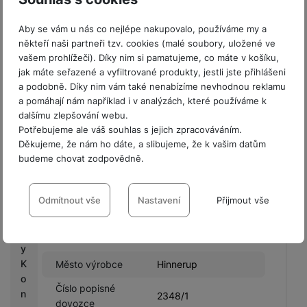
s
Městská oblast
Delta 8,8382
Aby se vám u nás co nejlépe nakupovalo, používáme my a
výrobce
Hinnerup,Denmark
C
někteří naši partneři tzv. cookies (malé soubory, uložené ve
a
vašem prohlížeči). Díky nim si pamatujeme, co máte v košíku,
Země výrobce
DK
s
jak máte seřazené a vyfiltrované produkty, jestli jste přihlášeni
h
PSČ výrobce
8382
a podobně. Díky nim vám také nenabízíme nevhodnou reklamu
b
a pomáhají nám například i v analýzách, které používáme k
TD SYNNEX Czech
a
dalšímu zlepšování webu.
Název dovozce
s.r.o.
c
Potřebujeme ale váš souhlas s jejich zpracováváním.
k
Děkujeme, že nám ho dáte, a slibujeme, že k vašim datům
Ulice dovozce
Líbalova
budeme chovat zodpovědně.
Městská oblast
G
Praha 11
Nastavení souhlasů s kategoriemi
výrobce
a
cookies
Odmítnout vše
Nastavení
Přijmout vše
l
Město dovozce
Praha
a
Technické
Technické
-
bez těchto cookies náš web nebude fungovat
.
x
PSČ dovozce
14900
VŽDY AKTIVNÍ
y
K
Město výrobce
Hinnerup
o
Technické cookies umožňují váš průchod nákupním košíkem,
Číslo popisné
Preferenční a rozšířené funkce
Preferenční a rozšířené funkce
-
abyste nemuseli vše
porovnávání produktů a další nezbytné funkce.
n
2348/1
dovozce
nastavovat znovu a abyste se s námi mohli spojit např. pomocí