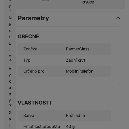
os.cz
k
e
y
y
Parametry
N
e
x
OBECNÉ
t
L
Značka
PanzerGlass
if
e
Typ
Zadní kryt
V
Určeno pro
Mobilní telefon
ý
k
u
p
y
VLASTNOSTI
G
Barva
Průhledná
a
l
Hmotnost produktu
43 g