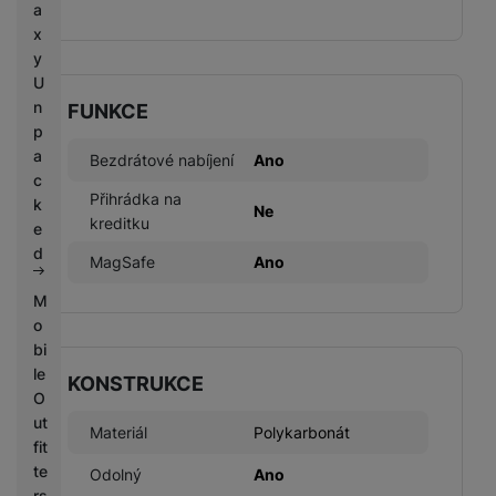
a
x
y
U
n
FUNKCE
p
a
Bezdrátové nabíjení
Ano
c
Přihrádka na
k
Ne
kreditku
e
d
MagSafe
Ano
M
o
bi
le
KONSTRUKCE
O
ut
Materiál
Polykarbonát
fit
te
Odolný
Ano
rs