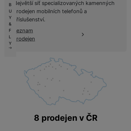
Největší síť specializovaných kamenných
B
prodejen mobilních telefonů a
U
Y
příslušenství.
&
Seznam
F
L
prodejen
Y
8 prodejen v ČR