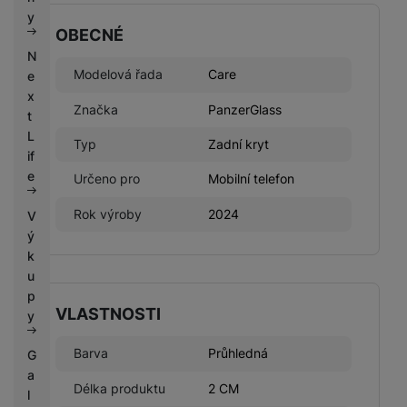
k
e
y
y
OBECNÉ
N
Modelová řada
Care
e
x
Značka
PanzerGlass
t
L
Typ
Zadní kryt
if
e
Určeno pro
Mobilní telefon
Rok výroby
2024
V
ý
k
u
p
VLASTNOSTI
y
Barva
Průhledná
G
a
Délka produktu
2 CM
l