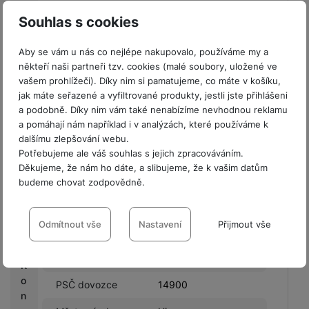
s
Ulice výrobce
Delta
Souhlas s cookies
C
Název výrobce
PanzerGlass A/S
Aby se vám u nás co nejlépe nakupovalo, používáme my a
a
Městská oblast
Delta 8,8382
někteří naši partneři tzv. cookies (malé soubory, uložené ve
s
výrobce
Hinnerup,Denmark
vašem prohlížeči). Díky nim si pamatujeme, co máte v košíku,
h
jak máte seřazené a vyfiltrované produkty, jestli jste přihlášeni
b
Země výrobce
DK
a podobně. Díky nim vám také nenabízíme nevhodnou reklamu
a
a pomáhají nám například i v analýzách, které používáme k
c
PSČ výrobce
8382
dalšímu zlepšování webu.
k
Potřebujeme ale váš souhlas s jejich zpracováváním.
TD SYNNEX Czech
Název dovozce
Děkujeme, že nám ho dáte, a slibujeme, že k vašim datům
s.r.o.
G
budeme chovat zodpovědně.
a
Ulice dovozce
Líbalova
l
Nastavení souhlasů s kategoriemi
Městská oblast
a
cookies
Odmítnout vše
Nastavení
Přijmout vše
Praha 11
výrobce
x
y
Technické
Technické
-
bez těchto cookies náš web nebude fungovat
.
Město dovozce
Praha
K
VŽDY AKTIVNÍ
o
PSČ dovozce
14900
n
Technické cookies umožňují váš průchod nákupním košíkem,