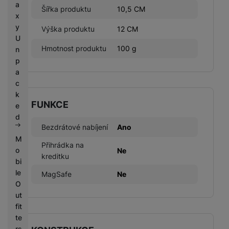
a
Šířka produktu
10,5 CM
x
y
Výška produktu
12 CM
U
Hmotnost produktu
100 g
n
p
a
c
k
FUNKCE
e
d
Bezdrátové nabíjení
Ano
M
Přihrádka na
o
Ne
kreditku
bi
le
MagSafe
Ne
O
ut
fit
te
rs