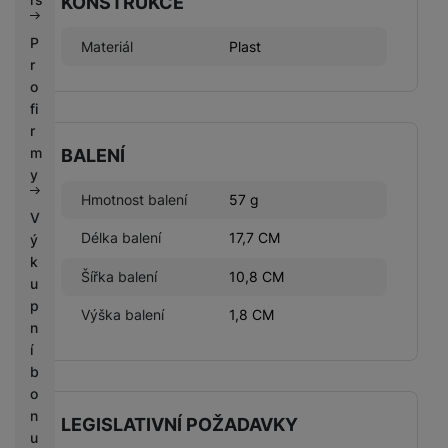
KONSTRUKCE
P
Materiál
Plast
r
o
fi
r
m
BALENÍ
y
Hmotnost balení
57 g
V
Délka balení
17,7 CM
ý
k
Šířka balení
10,8 CM
u
p
Výška balení
1,8 CM
n
í
b
o
n
LEGISLATIVNÍ POŽADAVKY
u