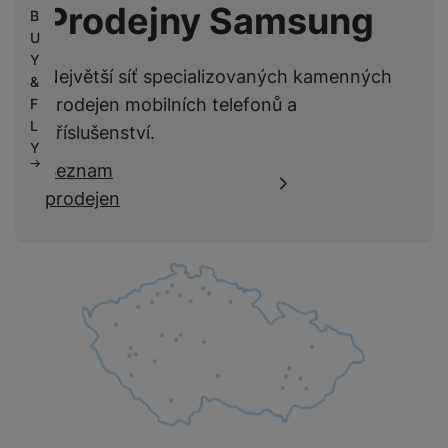
Prodejny Samsung
B
U
Y
Největší síť specializovaných kamenných
&
prodejen mobilních telefonů a
F
L
příslušenství.
Y
Seznam
prodejen